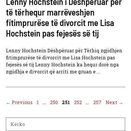
Lenny Hochstein i Dëshpëruar për
të tërhequr marrëveshjen
fitimprurëse të divorcit me Lisa
Hochstein pas fejesës së tij
Lenny Hochstein Dëshpëruar për Tërhiq zgjidhjen
fitimprurëse të divorcit me Lisa Hochstein pas
fejesës së tij Lenny Hochstein ka hequr dorë nga
zgjidhja e divorcit që arriti me gruan e ...
Page
Page
Page
Page
Page
←
Previous
1
…
250
251
252
…
257
Next
→
Search