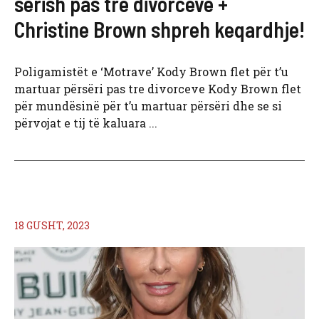
sërish pas tre divorceve +
Christine Brown shpreh keqardhje!
Poligamistët e ‘Motrave’ Kody Brown flet për t’u
martuar përsëri pas tre divorceve Kody Brown flet
për mundësinë për t’u martuar përsëri dhe se si
përvojat e tij të kaluara ...
18 GUSHT, 2023