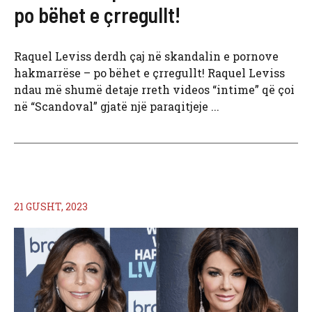
po bëhet e çrregullt!
Raquel Leviss derdh çaj në skandalin e pornove
hakmarrëse – po bëhet e çrregullt! Raquel Leviss
ndau më shumë detaje rreth videos “intime” që çoi
në “Scandoval” gjatë një paraqitjeje ...
21 GUSHT, 2023