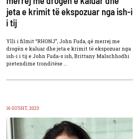
merrej me drogën e kaluar dhe
jeta e krimit të ekspozuar nga ish-i
i tij
Ylli i filmit “RHONJ”, John Fuda, që merrej me
drogën e kaluar dhe jeta e krimit të ekspozuar nga
ish-i i tij e John Fuda-s ish, Brittany Malschhodhi
pretendime tronditëse ...
16 GUSHT, 2023