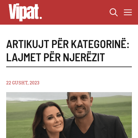
Skip
M
to
content
ARTIKUJT PËR KATEGORINË:
LAJMET PËR NJERËZIT
22 GUSHT, 2023