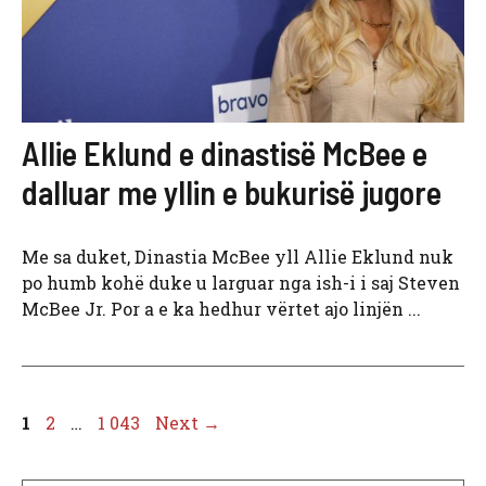
Allie Eklund e dinastisë McBee e
dalluar me yllin e bukurisë jugore
Me sa duket, Dinastia McBee yll Allie Eklund nuk
po humb kohë duke u larguar nga ish-i i saj Steven
McBee Jr. Por a e ka hedhur vërtet ajo linjën ...
Page
Page
Page
1
2
…
1 043
Next
→