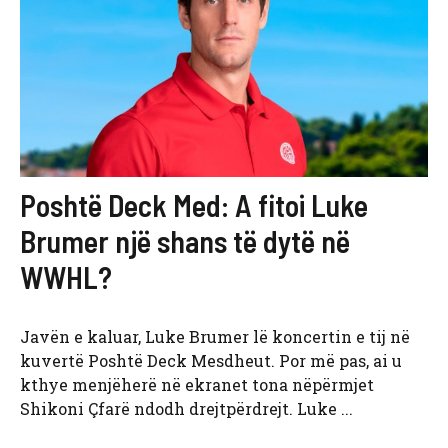
Poshtë Deck Med: A fitoi Luke
Brumer një shans të dytë në
WWHL?
Javën e kaluar, Luke Brumer lë koncertin e tij në
kuvertë Poshtë Deck Mesdheut. Por më pas, ai u
kthye menjëherë në ekranet tona nëpërmjet
Shikoni Çfarë ndodh drejtpërdrejt. Luke ...