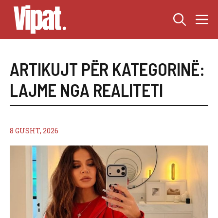
Skip
M
to
content
ARTIKUJT PËR KATEGORINË:
LAJME NGA REALITETI
8 GUSHT, 2026