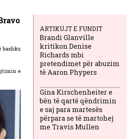
 Bravo
ARTIKUJT E FUNDIT
Brandi Glanville
kritikon Denise
së bashku
Richards mbi
pretendimet për abuzim
jtimin e
të Aaron Phypers
Gina Kirschenheiter e
bën të qartë qëndrimin
e saj para martesës
përpara se të martohej
me Travis Mullen