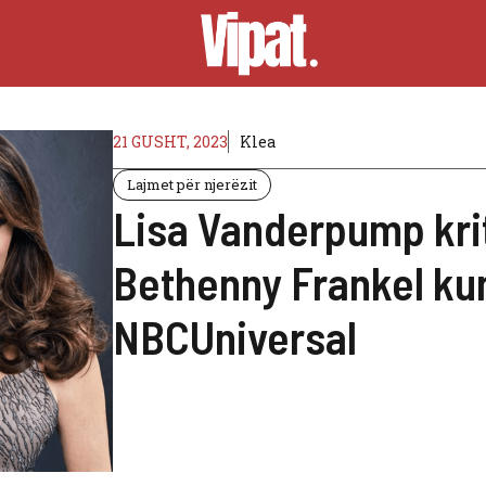
21 GUSHT, 2023
Klea
Lajmet për njerëzit
Lisa Vanderpump kriti
Bethenny Frankel ku
NBCUniversal