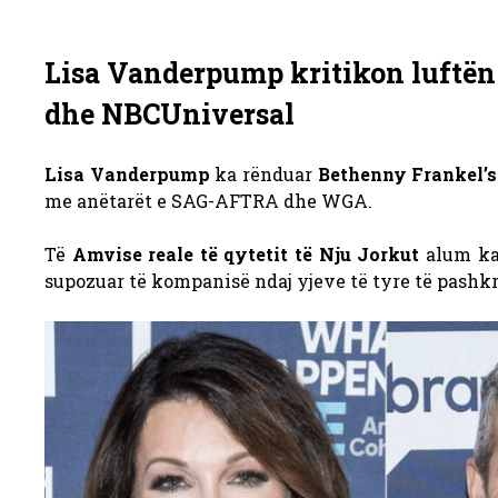
Lisa Vanderpump kritikon luftën
dhe NBCUniversal
Lisa Vanderpump
ka rënduar
Bethenny Frankel’s
me anëtarët e SAG-AFTRA dhe WGA.
Të
Amvise reale të qytetit të Nju Jorkut
alum ka
supozuar të kompanisë ndaj yjeve të tyre të pashkr