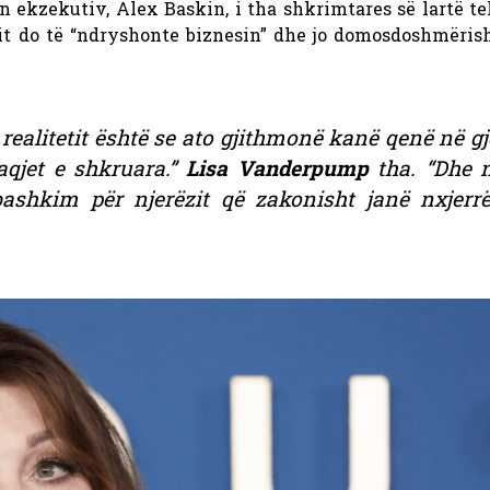
n ekzekutiv, Alex Baskin, i tha shkrimtares së lartë te
tit do të “ndryshonte biznesin” dhe jo domosdoshmëris
 realitetit është se ato gjithmonë kanë qenë në g
qjet e shkruara.”
Lisa Vanderpump
tha. “Dhe 
bashkim për njerëzit që zakonisht janë nxjerr