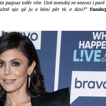
m paguar ndër vite. Unë mendoj se sezoni i parë
shtë ajo që ju e bëni për të, e dini?”
Vander