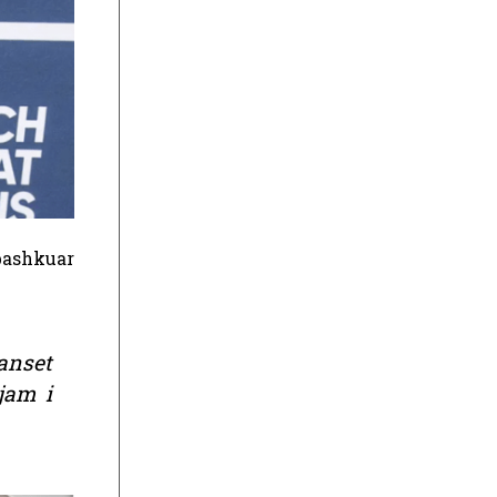
 bashkuar
hanset
jam i