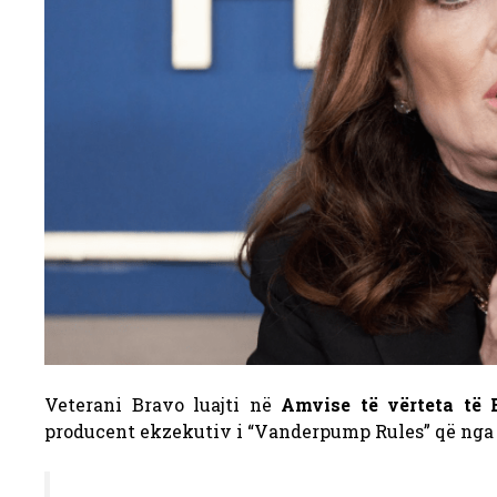
Veterani Bravo luajti në
Amvise të vërteta të 
producent ekzekutiv i “Vanderpump Rules” që nga v