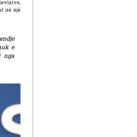
levizive,
ht në një
jendje
nuk e
ë nga