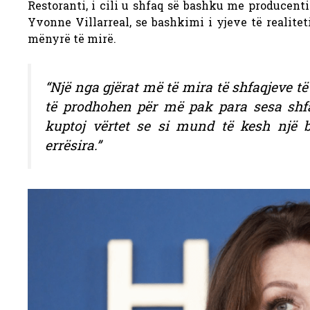
Restoranti,
i cili u shfaq së bashku me producenti
Yvonne Villarreal, se bashkimi i yjeve të realite
mënyrë të mirë.
“Një nga gjërat më të mira të shfaqjeve të
të prodhohen për më pak para sesa shfa
kuptoj vërtet se si mund të kesh një 
errësira.”