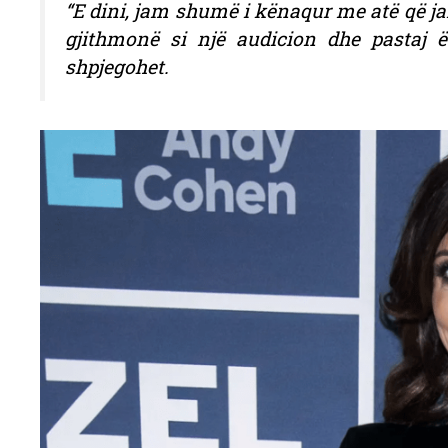
“E dini, jam shumë i kënaqur me atë që ja
gjithmonë si një audicion dhe pastaj ë
shpjegohet.