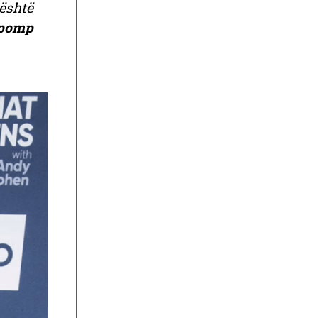
 është
pomp