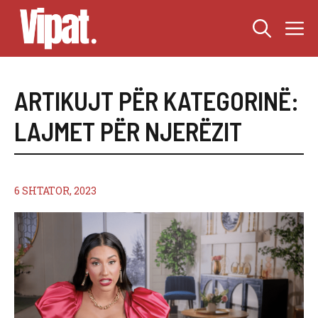
Skip
M
to
content
ARTIKUJT PËR KATEGORINË:
LAJMET PËR NJERËZIT
6 SHTATOR, 2023