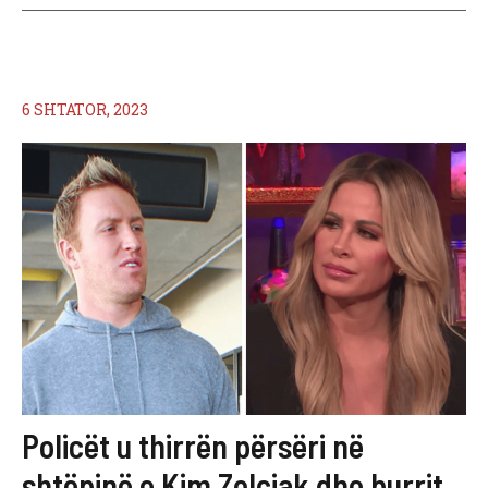
6 SHTATOR, 2023
Policët u thirrën përsëri në
shtëpinë e Kim Zolciak dhe burrit