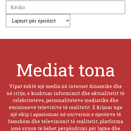
Search
Kategori
Mediat tona
Vipat është një media në internet dinamike dhe
në rritje, e kushtuar informimit dhe aktualitetit të
celebriteteve, personaliteteve mediatike dhe
emisioneve televizive të realitetit. E krijuar nga
një ekip i apasionuar në universin e njerëzve të
famshëm dhe televizionit të realitetit, platforma
jonë synon të bëhet përqëndrimi për lajme dhe