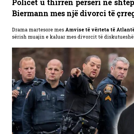
Policët u thirrën përsëri në shtë
Biermann mes një divorci të çrre
Drama martesore mes
Amvise të vërteta të Atlant
sërish muajin e kaluar mes divorcit të diskutueshëm