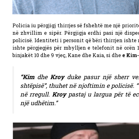
Policia iu përgjigj thirrjes së fshehtë me një prio
në zhvillim e sipër. Përgjigja erdhi pasi një dispe
policisë. Identiteti i personit që bëri thirrjen isht
ishte përgjegjës për mbylljen e telefonit në orën 1
binjakët 10 dhe 9 vjeç, Kane dhe Kaia, si dhe
e Kim-
“
Kim
dhe
Kroy
duke pasur një sherr ver
shtëpisë”, thuhet në njoftimin e policisë. 
në rregull.
Kroy
pastaj u largua për të e
një udhëtim.”