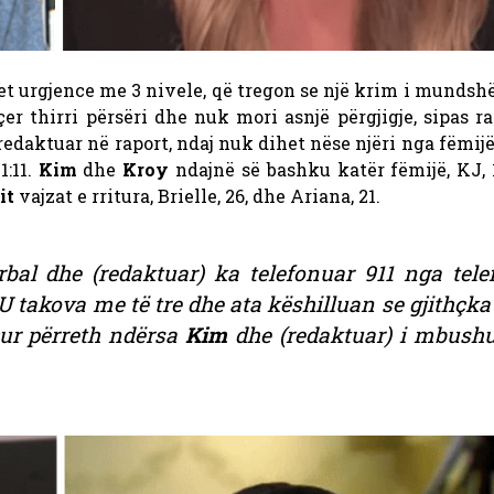
ritet urgjence me 3 nivele, që tregon se një krim i munds
çer thirri përsëri dhe nuk mori asnjë përgjigje, sipas ra
e redaktuar në raport, ndaj nuk dihet nëse njëri nga fëmijët
1:11.
Kim
dhe
Kroy
ndajnë së bashku katër fëmijë, KJ, 
it
vajzat e rritura, Brielle, 26, dhe Ariana, 21.
bal dhe (redaktuar) ka telefonuar 911 nga telef
“U takova me të tre dhe ata këshilluan se gjithçka
cur përreth ndërsa
Kim
dhe (redaktuar) i mbushu