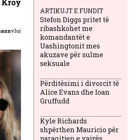
j Kroy
ARTIKUJT E FUNDIT
Stefon Diggs pritet të
ribashkohet me
mann
vloi
komandantët e
Uashingtonit mes
akuzave për sulme
seksuale
Përditësimi i divorcit të
Alice Evans dhe Ioan
Gruffudd
Kyle Richards
shpërthen Mauricio për
paraqitjen e vajzës