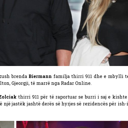
ikush brenda
Biermann
familja thirri 911 dhe e mbylli t
lton, Gjeorgji, të marrë nga Radar Online.
Zolciak
thirri 911 për të raportuar se burri i saj e kisht
 një jastëk jashtë derës së hyrjes së rezidencës për ish-in