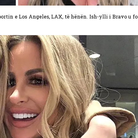
ortin e Los Angeles, LAX, të hënën. Ish-ylli i Bravo u f