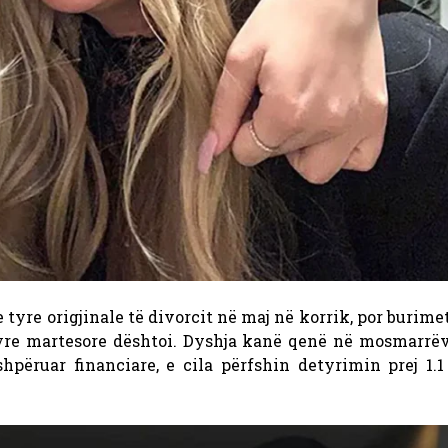
tyre origjinale të divorcit në maj në korrik, por burim
tyre martesore
dështoi. Dyshja kanë qenë në mosmarrëv
hpëruar financiare, e cila përfshin detyrimin prej 1.1