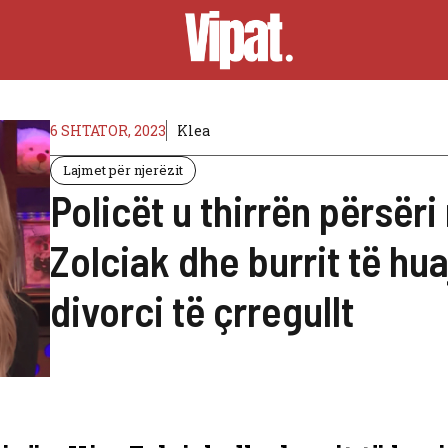
6 SHTATOR, 2023
Klea
Lajmet për njerëzit
Policët u thirrën përsër
Zolciak dhe burrit të h
divorci të çrregullt