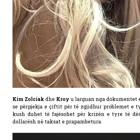
Kim Zolciak
dhe
Kroy
u larguan nga dokumentet e 
se përpjekja e çiftit për të zgjidhur problemet e 
kush duhet të fajësohet për krizën e tyre të dës
dollarësh në taksat e prapambetura.