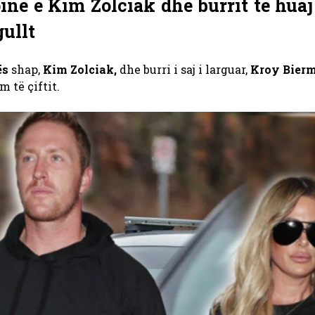
pinë e Kim Zolciak dhe burrit të hua
gullt
ës
shap,
Kim Zolciak,
dhe burri i saj i larguar,
Kroy Bier
 të çiftit.