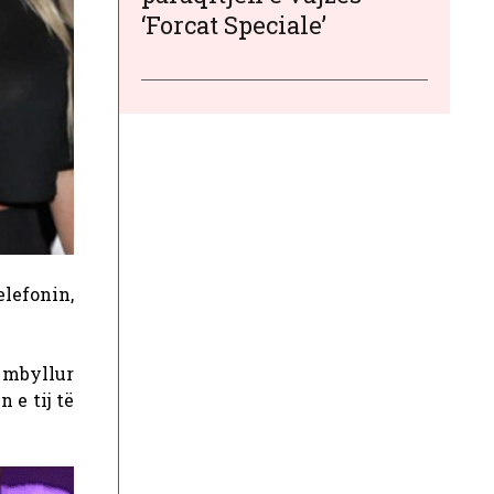
‘Forcat Speciale’
elefonin,
e mbyllur
 e tij të