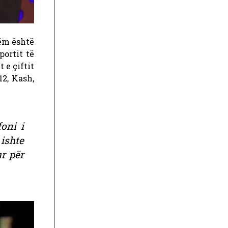
hëm është
portit të
 e çiftit
12, Kash,
oni i
 ishte
r për