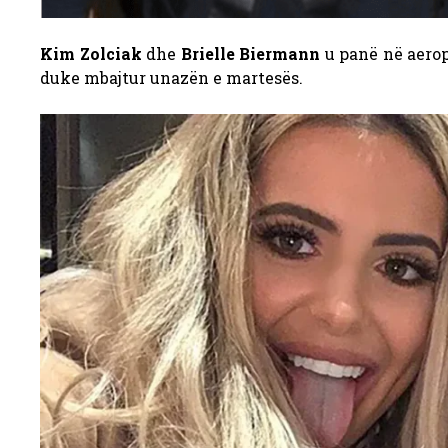
Kim Zolciak
dhe
Brielle Biermann
u panë në aerop
duke mbajtur unazën e martesës.