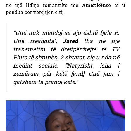
në një lidhje romantike me
Amerikën
se ai u
pendua për vërejtjen e tij.
“Unë nuk mendoj se ajo është fjala R.
Unë rrëshqita”,
Jared
tha në një
transmetim të drejtpërdrejtë të TV
Pluto të shtunën, 2 shtator, siç u nda në
mediat sociale. “Natyrisht, isha i
zemëruar për këtë [and] Unë jam i
gatshëm ta pranoj këtë.”