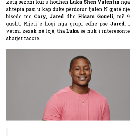
këtij sezoni kur u hodhën
Luka Shën Valentin
nga
shtëpia pasi u kap duke përdorur fjalën N gjatë një
bisede me
Cory, Jared
dhe
Hisam Goueli,
më 9
gusht. Rrjeti e hoqi nga grupi edhe pse
Jared,
i
vetmi zezak në lojë, tha
Luka
se nuk i interesonte
sharjet racore.