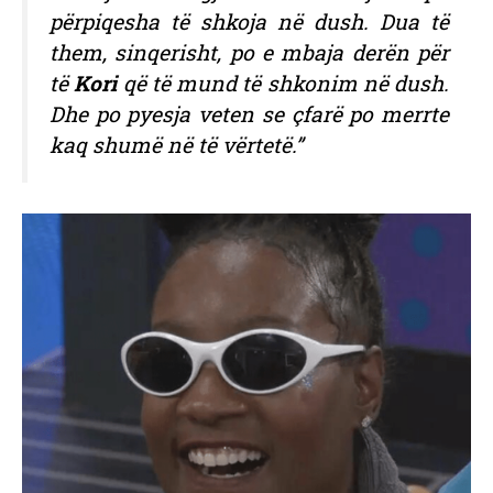
përpiqesha të shkoja në dush. Dua të
them, sinqerisht, po e mbaja derën për
të
Kori
që të mund të shkonim në dush.
Dhe po pyesja veten se çfarë po merrte
kaq shumë në të vërtetë.”