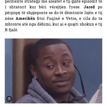
përziente strategji me aleatët e tij gjatë episodit të
1 shtatorit kur bëri vërejtjen fyese.
Jared
po
përpiqej të shpjegonte se do të dëmtonte lojën e tij
nëse
Amerikën
fitoi Fuqinë e Vetos, e cila do ta
mbronte atë nga dëbimi, kur ai e quajti shokun e tij
R-fjalë.