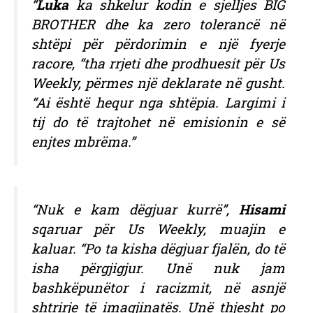
“
Luka
ka shkelur kodin e sjelljes BIG
BROTHER dhe ka zero tolerancë në
shtëpi për përdorimin e një fyerje
racore, “tha rrjeti dhe prodhuesit për Us
Weekly, përmes një deklarate në gusht.
“Ai është hequr nga shtëpia. Largimi i
tij do të trajtohet në emisionin e së
enjtes mbrëma.”
“Nuk e kam dëgjuar kurrë”,
Hisami
sqaruar për Us Weekly, muajin e
kaluar. “Po ta kisha dëgjuar fjalën, do të
isha përgjigjur. Unë nuk jam
bashkëpunëtor i racizmit, në asnjë
shtrirje të imagjinatës. Unë thjesht po