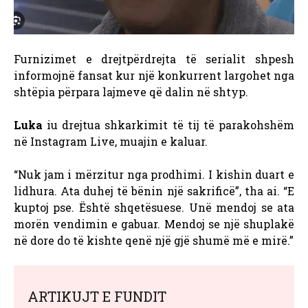
Furnizimet e drejtpërdrejta të serialit shpesh
informojnë fansat kur një konkurrent largohet nga
shtëpia përpara lajmeve që dalin në shtyp.
Luka
iu drejtua shkarkimit të tij të parakohshëm
në Instagram Live, muajin e kaluar.
“Nuk jam i mërzitur nga prodhimi. I kishin duart e
lidhura. Ata duhej të bënin një sakrificë”, tha ai. “E
kuptoj pse. Është shqetësuese. Unë mendoj se ata
morën vendimin e gabuar. Mendoj se një shuplakë
në dore do të kishte qenë një gjë shumë më e mirë.”
ARTIKUJT E FUNDIT