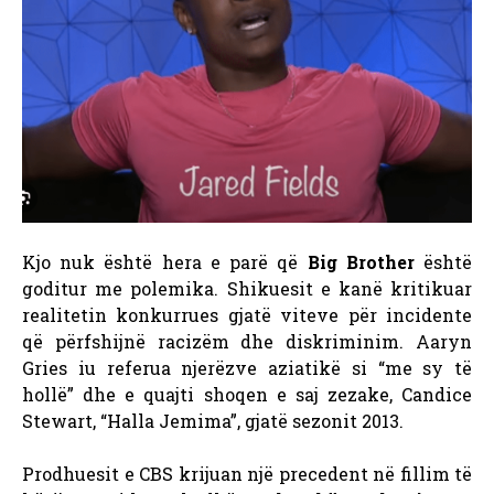
Kjo nuk është hera e parë që
Big Brother
është
goditur me polemika. Shikuesit e kanë kritikuar
realitetin konkurrues gjatë viteve për incidente
që përfshijnë racizëm dhe diskriminim. Aaryn
Gries iu referua njerëzve aziatikë si “me sy të
hollë” dhe e quajti shoqen e saj zezake, Candice
Stewart, “Halla Jemima”, gjatë sezonit 2013.
Prodhuesit e CBS krijuan një precedent në fillim të