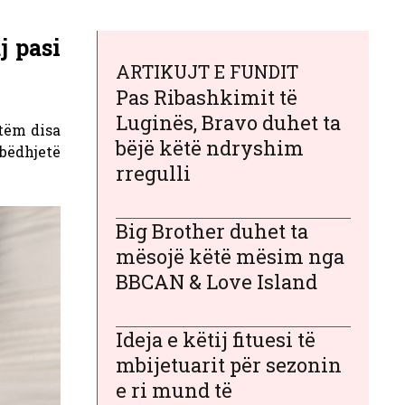
j pasi
ARTIKUJT E FUNDIT
Pas Ribashkimit të
Luginës, Bravo duhet ta
tëm disa
bëjë këtë ndryshim
mbëdhjetë
rregulli
Big Brother duhet ta
mësojë këtë mësim nga
BBCAN & Love Island
Ideja e këtij fituesi të
mbijetuarit për sezonin
e ri mund të