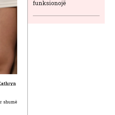
funksionojë
 Kathryn
ër shumë