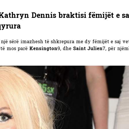
hryn Dennis braktisi fëmijët e sa
qyrura
 një sërë imazhesh të shkrepura me dy fëmijët e saj ve
r të mos parë
Kensington
9, dhe
Saint Julien
7, për një