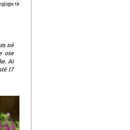
gjigje të
jem në
e ose
ke. Ai
htë 17