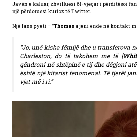
Javën e kaluar, zhvilluesi 61-vjeçar i përditësoi fan
një përdoruesi kurioz të Twitter.
Një fans pyeti – “
Thomas
a jeni ende në kontakt me 
“Jo, unë kisha fëmijë dhe u transferova n
Charleston, do të takohem me të [
Whit
qëndroni në shtëpinë e tij dhe dëgjoni atë 
është një kitarist fenomenal. Të tjerët jan
vjet më i ri.”