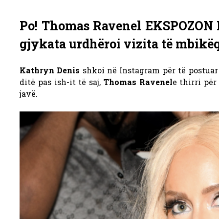
Po!
Thomas Ravenel EKSPOZON Kat
gjykata urdhëroi vizita të mbikë
Kathryn Denis
shkoi në Instagram për të postuar
ditë pas ish-it të saj,
Thomas Ravenel
e thirri pë
javë.