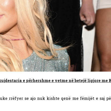
jdestaria e përhershme e vetme në betejë ligjore me
uke rrëfyer se ajo nuk kishte qenë me fëmijët e saj p