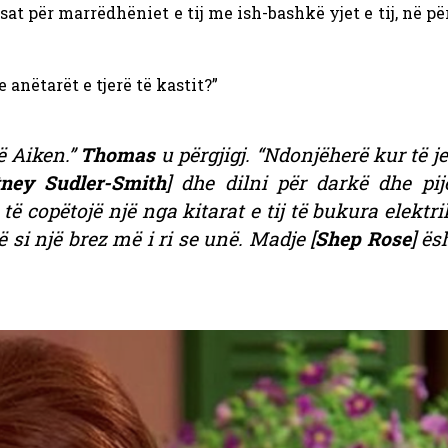
sat për marrëdhëniet e tij me ish-bashkë yjet e tij, në për
anëtarët e tjerë të kastit?”
ë Aiken.”
Thomas
u përgjigj. “Ndonjëherë kur të 
ney Sudler-Smith
] dhe dilni për darkë dhe pij
të copëtojë një nga kitarat e tij të bukura elektri
ë si një brez më i ri se unë. Madje [
Shep Rose
] ës