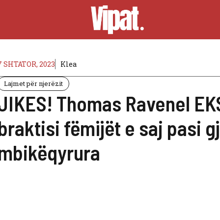
7 SHTATOR, 2023
Klea
Lajmet për njerëzit
JIKES! Thomas Ravenel EK
braktisi fëmijët e saj pasi g
mbikëqyrura