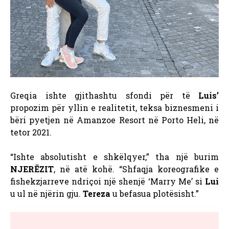
Greqia ishte gjithashtu sfondi për të
Luis’
propozim për yllin e realitetit, teksa biznesmeni i
bëri pyetjen në Amanzoe Resort në Porto Heli, në
tetor 2021.
“Ishte absolutisht e shkëlqyer,” tha një burim
NJERËZIT
, në atë kohë. “Shfaqja koreografike e
fishekzjarreve ndriçoi një shenjë ‘Marry Me’ si
Lui
u ul në njërin gju.
Tereza
u befasua plotësisht.”