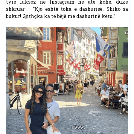
tyre luksoz në Instagram në atë kohë, duke
shkruar – “Kjo është toka e dashurisë. Shiko sa
bukur! Gjithçka ka të bëjë me dashurinë këtu.”