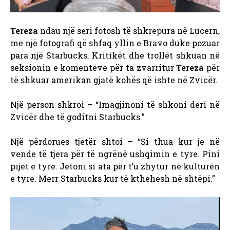
Tereza
ndau një seri fotosh të shkrepura në Lucern,
me një fotografi që shfaq yllin e Bravo duke pozuar
para një Starbucks. Kritikët dhe trollët shkuan në
seksionin e komenteve për ta zvarritur
Tereza
për
të shkuar amerikan gjatë kohës që ishte në Zvicër.
Një person shkroi – “Imagjinoni të shkoni deri në
Zvicër dhe të goditni Starbucks.”
Një përdorues tjetër shtoi – “Si thua kur je në
vende të tjera për të ngrënë ushqimin e tyre. Pini
pijet e tyre. Jetoni si ata për t’u zhytur në kulturën
e tyre. Merr Starbucks kur të kthehesh në shtëpi.”