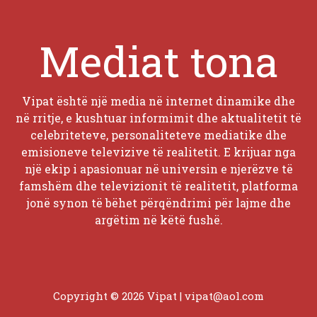
Mediat tona
Vipat është një media në internet dinamike dhe
në rritje, e kushtuar informimit dhe aktualitetit të
celebriteteve, personaliteteve mediatike dhe
emisioneve televizive të realitetit. E krijuar nga
një ekip i apasionuar në universin e njerëzve të
famshëm dhe televizionit të realitetit, platforma
jonë synon të bëhet përqëndrimi për lajme dhe
argëtim në këtë fushë.
Copyright © 2026 Vipat |
vipat@aol.com