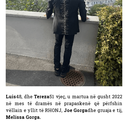
Luis
48, dhe
Tereza
51 vjeç, u martua në gusht 2022
në mes të dramës në prapaskenë që përfshin
vëllain e yllit të RHONJ,
Joe Gorga
dhe gruaja e tij,
Melissa Gorga.