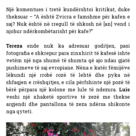
Një komentues i tretë kundërshtoi kritikat, duke
theksuar – “A është Zvicra e famshme për kafen e
saj? Nuk është në rregull të shkosh në [an] vend i
njohur ndërkombëtarisht për kafe?”
Tereza
ende nuk ka adresuar goditjen, pasi
fotografia e shkrepur para zinxhirit të kafesë ishte
vetëm një nga shumë të shumta që ajo ndau gjatë
pushimeve të saj evropiane. Nëna e katër fëmijëve
lëkundi një rrobë rozë të lehtë dhe pyka në
shfaqjen e rrëshqitjes, e cila përfshinte një pozë të
bërë përpara një kolone me lule të ndezura.
Luis
veshi një xhaketë sportive të zezë me thekse
argjendi dhe pantallona të zeza ndërsa shikonte
nga qyteti.