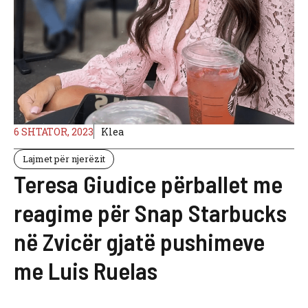
6 SHTATOR, 2023
Klea
Lajmet për njerëzit
Teresa Giudice përballet me
reagime për Snap Starbucks
në Zvicër gjatë pushimeve
me Luis Ruelas