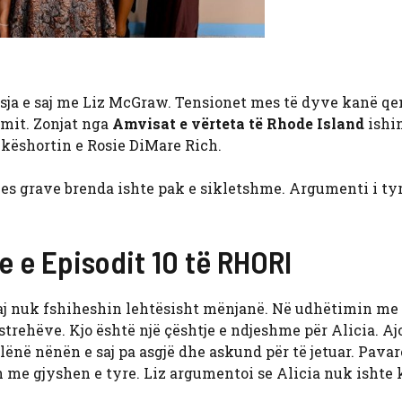
sja e saj me Liz McGraw. Tensionet mes të dyve kanë qe
imit. Zonjat nga
Amvisat e vërteta të Rhode Island
ishi
hkëshortin e Rosie DiMare Rich.
mes grave brenda ishte pak e sikletshme. Argumenti i tyr
 e Episodit 10 të RHORI
e saj nuk fshiheshin lehtësisht mënjanë. Në udhëtimin m
astrehëve. Kjo është një çështje e ndjeshme për Alicia. Aj
 e lënë nënën e saj pa asgjë dhe askund për të jetuar. Pava
an me gjyshen e tyre. Liz argumentoi se Alicia nuk ishte 