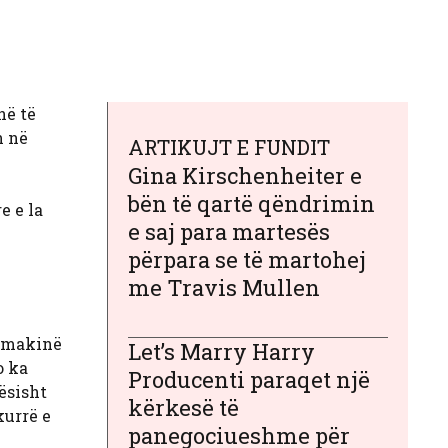
në të
n në
ARTIKUJT E FUNDIT
Gina Kirschenheiter e
bën të qartë qëndrimin
e e la
e saj para martesës
përpara se të martohej
me Travis Mullen
e makinë
Let’s Marry Harry
o ka
Producenti paraqet një
rësisht
kërkesë të
kurrë e
panegociueshme për