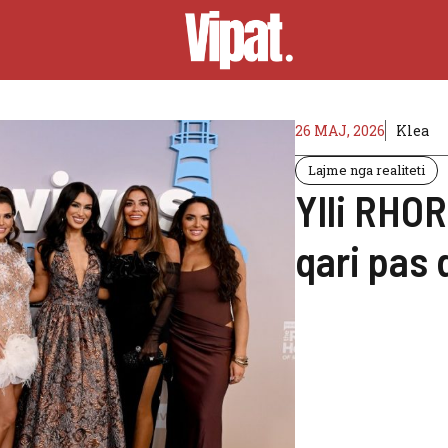
26 MAJ, 2026
Klea
Lajme nga realiteti
Ylli RHOR
qari pas 