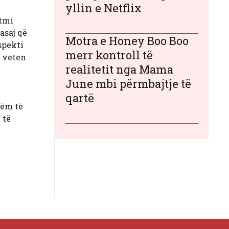
yllin e Netflix
etmi
asaj që
Motra e Honey Boo Boo
spekti
merr kontroll të
e veten
realitetit nga Mama
June mbi përmbajtje të
qartë
hëm të
 të