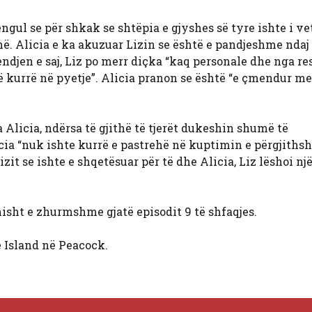
ngul se për shkak se shtëpia e gjyshes së tyre ishte i v
hë. Alicia e ka akuzuar Lizin se është e pandjeshme ndaj 
endjen e saj, Liz po merr diçka “kaq personale dhe nga re
ë kurrë në pyetje”. Alicia pranon se është “e çmendur m
 Alicia, ndërsa të gjithë të tjerët dukeshin shumë të
cia “nuk ishte kurrë e pastrehë në kuptimin e përgjiths
it se ishte e shqetësuar për të dhe Alicia, Liz lëshoi ​​një
isht e zhurmshme gjatë episodit 9 të shfaqjes.
 Island në Peacock.