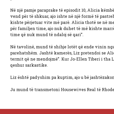
Në një pamje paraprake të episodit 10, Alicia këmbë
vend për të shkuar, ajo ishte në një formë të pastre
kishte përjetuar vite më parë. Alicia thotë se në m
për familjen time, ajo nuk duhet të më kishte marr
time që nuk mund të ndaloj së qari”.
Në tavolinë, mund të shihje lotët që ende vinin nga
parehatshëm. Jashtë kamerës, Liz pretendoi se Ali
termit që ne mendojmë”. Kur Jo-Ellen Tiberi i tha Liz
qeshur sarkastike.
Liz është padyshim pa kuptim, ajo u bë jashtëzakon
Ju mund të transmetoni Housewives Real të Rhode