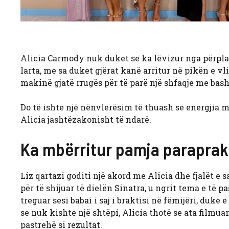
Alicia Carmody
nuk duket se ka lëvizur nga përpla
larta, me sa duket gjërat kanë arritur në pikën e vl
makinë gjatë rrugës për të parë një shfaqje me bas
Do të ishte një nënvlerësim të thuash se energjia 
Alicia jashtëzakonisht të ndarë.
Ka mbërritur pamja paraprake
Liz qartazi goditi një akord me Alicia dhe fjalët 
për të shijuar të dielën Sinatra, u ngrit tema e të p
treguar sesi babai i saj i braktisi në fëmijëri, duke
se nuk kishte një shtëpi, Alicia thotë se ata filmu
pastrehë si rezultat.