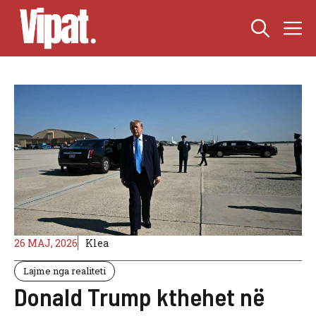
Skip
M
to
content
26 MAJ, 2026
Klea
Lajme nga realiteti
Donald Trump kthehet në