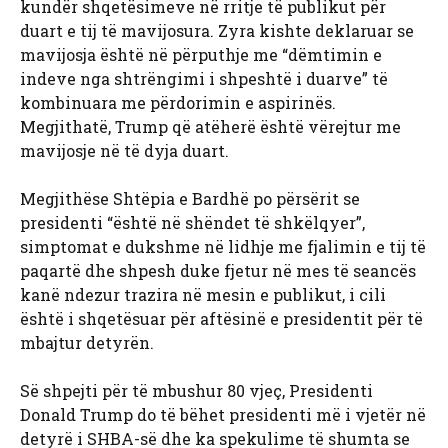
kundër shqetësimeve në rritje të publikut për
duart e tij të mavijosura. Zyra kishte deklaruar se
mavijosja është në përputhje me “dëmtimin e
indeve nga shtrëngimi i shpeshtë i duarve” të
kombinuara me përdorimin e aspirinës.
Megjithatë, Trump që atëherë është vërejtur me
mavijosje në të dyja duart.
Megjithëse Shtëpia e Bardhë po përsërit se
presidenti “është në shëndet të shkëlqyer”,
simptomat e dukshme në lidhje me fjalimin e tij të
paqartë dhe shpesh duke fjetur në mes të seancës
kanë ndezur trazira në mesin e publikut, i cili
është i shqetësuar për aftësinë e presidentit për të
mbajtur detyrën.
Së shpejti për të mbushur 80 vjeç, Presidenti
Donald Trump do të bëhet presidenti më i vjetër në
detyrë i SHBA-së dhe ka spekulime të shumta se