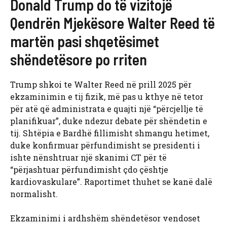
Donald Trump do të vizitojë
Qendrën Mjekësore Walter Reed të
martën pasi shqetësimet
shëndetësore po rriten
Trump shkoi te Walter Reed në prill 2025 për
ekzaminimin e tij fizik, më pas u kthye në tetor
për atë që administrata e quajti një “përcjellje të
planifikuar”, duke ndezur debate për shëndetin e
tij. Shtëpia e Bardhë fillimisht shmangu hetimet,
duke konfirmuar përfundimisht se presidenti i
ishte nënshtruar një skanimi CT për të
“përjashtuar përfundimisht çdo çështje
kardiovaskulare”. Raportimet thuhet se kanë dalë
normalisht.
Ekzaminimi i ardhshëm shëndetësor vendoset