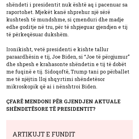
shëndeti i presidentit nuk është aq i pacenuar sa
raportohet. Mjekët kanë shprehur një sërë
kushtesh të mundshme, si çmenduri dhe madje
edhe goditje në tru, për të shpjeguar gjendjen e tij
të përkeqësuar dukshëm.
Ironikisht, vetë presidenti e kishte tallur
paraardhësin e tij, Joe Biden, si “Joe të përgjumur”
dhe shpesh e krahasonte shëndetin e tij të dobët
me fuqinë e tij. Sidoqoftë, Trump tani po përballet
me të njëjtin lloj shqyrtimi shëndetësor
mikroskopik që ai i nënshtroi Biden.
ÇFARË MENDONI PËR GJENDJEN AKTUALE
SHËNDETËSORE TË PRESIDENTIT?
ARTIKUJT E FUNDIT