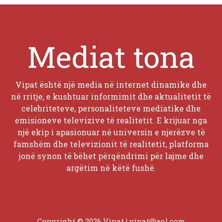
Mediat tona
Vipat është një media në internet dinamike dhe
në rritje, e kushtuar informimit dhe aktualitetit të
celebriteteve, personaliteteve mediatike dhe
emisioneve televizive të realitetit. E krijuar nga
një ekip i apasionuar në universin e njerëzve të
famshëm dhe televizionit të realitetit, platforma
jonë synon të bëhet përqëndrimi për lajme dhe
argëtim në këtë fushë.
Copyright © 2026 Vipat |
vipat@aol.com