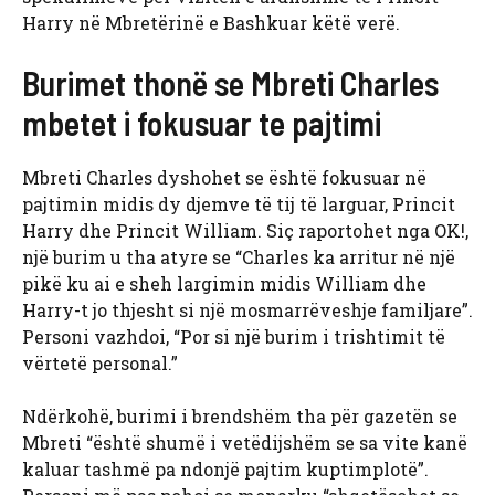
Harry në Mbretërinë e Bashkuar këtë verë.
Burimet thonë se Mbreti Charles
mbetet i fokusuar te pajtimi
Mbreti Charles dyshohet se është fokusuar në
pajtimin midis dy djemve të tij të larguar, Princit
Harry dhe Princit William. Siç raportohet nga OK!,
një burim u tha atyre se “Charles ka arritur në një
pikë ku ai e sheh largimin midis William dhe
Harry-t jo thjesht si një mosmarrëveshje familjare”.
Personi vazhdoi, “Por si një burim i trishtimit të
vërtetë personal.”
Ndërkohë, burimi i brendshëm tha për gazetën se
Mbreti “është shumë i vetëdijshëm se sa vite kanë
kaluar tashmë pa ndonjë pajtim kuptimplotë”.