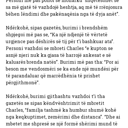
Personi më pas pohoi se monarku “shqetësohet se
sa më gjatë të vazhdojë heshtja, aq më të rrënjosura
bëhen lëndimi dhe pakënaqësia nga të dyja anët”.
Ndërkohë, sipas gazetës, burimi i brendshëm
shpjegoi më pas se, “Ka një ndjenjë të vërtetë
urgjence pas dëshirës së tij për t’i bashkuar ata”.
Personi vazhdoi se mbreti Charles “e kupton se
asnjë njeri nuk ka gjasa të harrojë ankesat e së
kaluarës brenda natës”. Burimi më pas tha: “Por ai
beson me vendosmëri se ka ende një mundësi për
të parandaluar që marrëdhënia të prishet
përgjithmonë”.
Ndërkohë, burimi gjithashtu vazhdoi t’i tha
gazetës se sipas këndvështrimit të mbretit
Charles, “familja tashmë ka humbur shumë kohë
nga keqkuptimet, zemërimi dhe distanca”. “Dhe ai
mbetet me shpresë se një formë shërimi mund të