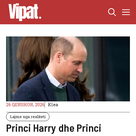
Skip
M
to
content
26 QERSHOR, 2026
Klea
Lajme nga realiteti
Princi Harry dhe Princi