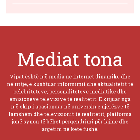
Mediat tona
Vipat është një media në internet dinamike dhe
në rritje, e kushtuar informimit dhe aktualitetit të
celebriteteve, personaliteteve mediatike dhe
emisioneve televizive të realitetit. E krijuar nga
një ekip i apasionuar në universin e njerëzve të
famshëm dhe televizionit të realitetit, platforma
jonë synon të bëhet përqëndrimi për lajme dhe
argëtim në këtë fushë.