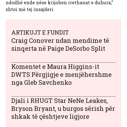
ndodhë ende nëse krijohen rrethanat e duhura,”
shtoi më tej insajderi.
ARTIKUJT E FUNDIT
Craig Conover ndan mendime të
sinqerta në Paige DeSorbo Split
Komentet e Maura Higgins-it
DWTS Përgjigje e menjëhershme
nga Gleb Savchenko
Djali i RHUGT Star NeNe Leakes,
Bryson Bryant, u burgos sërish për
shkak të çështjeve ligjore