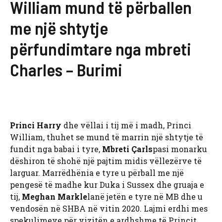
William mund të përballen
me një shtytje
përfundimtare nga mbreti
Charles – Burimi
Princi Harry
dhe vëllai i tij më i madh, Princi
William, thuhet se mund të marrin një shtytje të
fundit nga babai i tyre,
Mbreti Çarls
pasi monarku
dëshiron të shohë një pajtim midis vëllezërve të
larguar. Marrëdhënia e tyre u përball me një
pengesë të madhe kur Duka i Sussex dhe gruaja e
tij,
Meghan Markle
lanë jetën e tyre në MB dhe u
vendosën në SHBA në vitin 2020. Lajmi erdhi mes
spekulimeve për vizitën e ardhshme të Princit