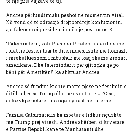
të një prej vajzave të tij.
Andrea përfundimisht peshoi në momentin viral.
Në vend që të adresojë drejtpërdrejt konfuzionin,
ajo falënderoi presidentin në një postim në X.
“Faleminderit, zoti President! Faleminderit që më
ftuat në festën tuaj të ditëlindjes, ishte një homazh
i mrekullueshëm i mbushur me kaq shumë krenari
amerikane. Dhe faleminderit për gjithçka që po
bëni për Amerikën!” ka shkruar Andrea.
Andrea së fundmi kishte marrë pjesë në festimin e
ditëlindjes së Trump dhe në eventin e UFC-së,
duke shpërndarë foto nga ky rast në internet.
Familja Catsimatidis ka mbetur e lidhur ngushtë
me Trump prej vitesh. Andrea shërben si kryetare
e Partisë Republikane të Manhatanit dhe