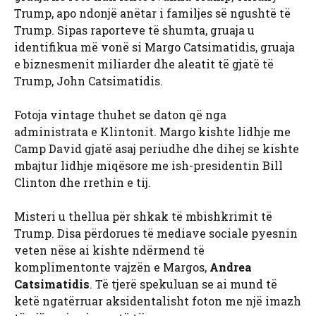
Trump, apo ndonjë anëtar i familjes së ngushtë të
Trump. Sipas raporteve të shumta, gruaja u
identifikua më vonë si Margo Catsimatidis, gruaja
e biznesmenit miliarder dhe aleatit të gjatë të
Trump, John Catsimatidis.
Fotoja vintage thuhet se daton që nga
administrata e Klintonit. Margo kishte lidhje me
Camp David gjatë asaj periudhe dhe dihej se kishte
mbajtur lidhje miqësore me ish-presidentin Bill
Clinton dhe rrethin e tij.
Misteri u thellua për shkak të mbishkrimit të
Trump. Disa përdorues të mediave sociale pyesnin
veten nëse ai kishte ndërmend të
komplimentonte vajzën e Margos,
Andrea
Catsimatidis
. Të tjerë spekuluan se ai mund të
ketë ngatërruar aksidentalisht foton me një imazh