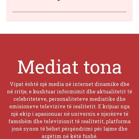
Mediat tona
Vipat është një media në internet dinamike dhe
në rritje, e kushtuar informimit dhe aktualitetit të
celebriteteve, personaliteteve mediatike dhe
emisioneve televizive të realitetit. E krijuar nga
një ekip i apasionuar në universin e njerëzve të
famshëm dhe televizionit të realitetit, platforma
jonë synon të bëhet përqëndrimi për lajme dhe
argëtim në këtë fushë.