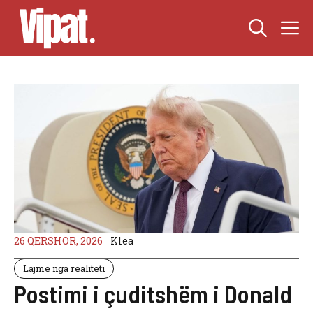
Skip
M
to
content
26 QERSHOR, 2026
Klea
Lajme nga realiteti
Postimi i çuditshëm i Donald