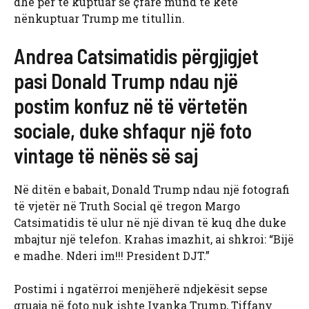
dhe për të kuptuar se çfarë mund të ketë
nënkuptuar Trump me titullin.
Andrea Catsimatidis përgjigjet
pasi Donald Trump ndau një
postim konfuz në të vërtetën
sociale, duke shfaqur një foto
vintage të nënës së saj
Në ditën e babait, Donald Trump ndau një fotografi
të vjetër në Truth Social që tregon Margo
Catsimatidis të ulur në një divan të kuq dhe duke
mbajtur një telefon. Krahas imazhit, ai shkroi: “Bijë
e madhe. Nderi im!!! President DJT.”
Postimi i ngatërroi menjëherë ndjekësit sepse
gruaja në foto nuk ishte Ivanka Trump, Tiffany