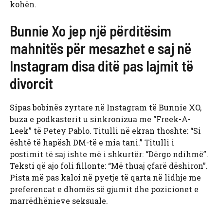
kohën.
Bunnie Xo jep një përditësim
mahnitës për mesazhet e saj në
Instagram disa ditë pas lajmit të
divorcit
Sipas bobinës zyrtare në Instagram të Bunnie XO,
buza e podkasterit u sinkronizua me “Freek-A-
Leek” të Petey Pablo. Titulli në ekran thoshte: “Si
është të hapësh DM-të e mia tani.” Titulli i
postimit të saj ishte më i shkurtër: “Dërgo ndihmë”.
Teksti që ajo foli fillonte: “Më thuaj çfarë dëshiron”.
Pista më pas kaloi në pyetje të qarta në lidhje me
preferencat e dhomës së gjumit dhe pozicionet e
marrëdhënieve seksuale.