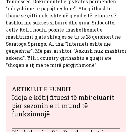
Tennessee. Dokumentet e gjykatës përmendën
“ndryshime të papajtueshme”. Ata gjithashtu
thanë se çifti nuk ishte në gjendje të jetonte së
bashku me sukses si burrë dhe grua. Sidoqoftë,
Jelly Roll i hodhi poshtë thashethemet e
mashtrimit gjatë shfaqjes së tij të 18 qershorit në
Saratoga Springs. Ai tha: “Interneti është një
gënjeshtar”. Më pas, ai shtoi: “Askush nuk mashtroi
askënd”. Ylli i country gjithashtu e quajti atë
“shoqen e tij më të mirë përgjithmonë”.
ARTIKUJT E FUNDIT
Ideja e këtij fituesi të mbijetuarit
për sezonin e ri mund të
funksionojë