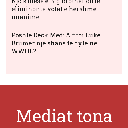
Kjo kthesë e Big Brother do të
eliminonte votat e hershme
unanime
Poshtë Deck Med: A fitoi Luke
Brumer një shans të dytë në
WWHL?
Mediat tona