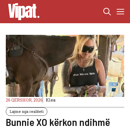
Skip
M
to
content
26 QERSHOR, 2026
Klea
Lajme nga realiteti
Bunnie XO kërkon ndihmë