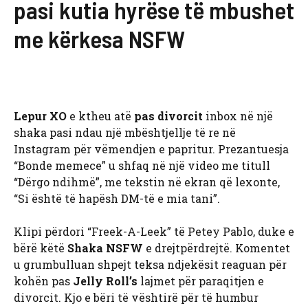
pasi kutia hyrëse të mbushet
me kërkesa NSFW
Lepur XO
e ktheu atë
pas divorcit
inbox në një
shaka pasi ndau një mbështjellje të re në
Instagram për vëmendjen e papritur. Prezantuesja
“Bonde memece” u shfaq në një video me titull
“Dërgo ndihmë”, me tekstin në ekran që lexonte,
“Si është të hapësh DM-të e mia tani”.
Klipi përdori “Freek-A-Leek” të Petey Pablo, duke e
bërë këtë
Shaka NSFW
e drejtpërdrejtë. Komentet
u grumbulluan shpejt teksa ndjekësit reaguan për
kohën pas
Jelly Roll’s
lajmet për paraqitjen e
divorcit. Kjo e bëri të vështirë për të humbur