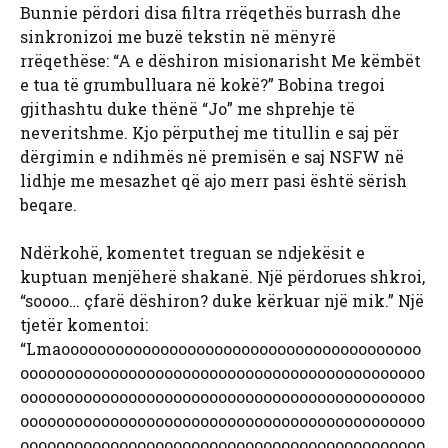
Bunnie përdori disa filtra rrëqethës burrash dhe
sinkronizoi me buzë tekstin në mënyrë
rrëqethëse: “A e dëshiron misionarisht Me këmbët
e tua të grumbulluara në kokë?” Bobina tregoi
gjithashtu duke thënë “Jo” me shprehje të
neveritshme. Kjo përputhej me titullin e saj për
dërgimin e ndihmës në premisën e saj NSFW në
lidhje me mesazhet që ajo merr pasi është sërish
beqare.
Ndërkohë, komentet treguan se ndjekësit e
kuptuan menjëherë shakanë. Një përdorues shkroi,
“soooo… çfarë dëshiron? duke kërkuar një mik.” Një
tjetër komentoi:
“Lmaoooooooooooooooooooooooooooooooooooooooo
ooooooooooooooooooooooooooooooooooooooooooooo
ooooooooooooooooooooooooooooooooooooooooooooo
ooooooooooooooooooooooooooooooooooooooooooooo
ooooooooooooooooooooooooooooooooooooooooooooo