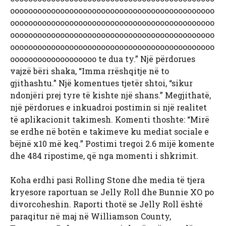
ooooooooooooooooooooooooooooooooooooooooooooo
ooooooooooooooooooooooooooooooooooooooooooooo
ooooooooooooooooooooooooooooooooooooooooooooo
ooooooooooooooooooooooooooooooooooooooooooooo
ooooooooooooooooooo te dua ty.” Një përdorues
vajzë bëri shaka, “Imma rrëshqitje në to
gjithashtu.” Një komentues tjetër shtoi, “sikur
ndonjëri prej tyre të kishte një shans.” Megjithatë,
një përdorues e inkuadroi postimin si një realitet
të aplikacionit takimesh. Komenti thoshte: “Mirë
se erdhe në botën e takimeve ku mediat sociale e
bëjnë x10 më keq.” Postimi tregoi 2.6 mijë komente
dhe 484 ripostime, që nga momenti i shkrimit.
Koha erdhi pasi Rolling Stone dhe media të tjera
kryesore raportuan se Jelly Roll dhe Bunnie XO po
divorcoheshin. Raporti thotë se Jelly Roll është
paraqitur në maj në Williamson County,