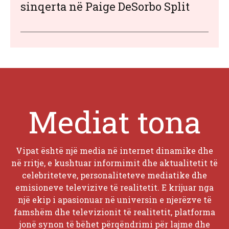
sinqerta në Paige DeSorbo Split
Mediat tona
Vipat është një media në internet dinamike dhe
në rritje, e kushtuar informimit dhe aktualitetit të
celebriteteve, personaliteteve mediatike dhe
emisioneve televizive të realitetit. E krijuar nga
një ekip i apasionuar në universin e njerëzve të
famshëm dhe televizionit të realitetit, platforma
jonë synon të bëhet përqëndrimi për lajme dhe