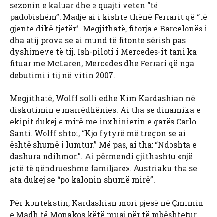
sezonin e kaluar dhe e quajti veten “të
padobishëm”. Madje ai i kishte thënë Ferrarit që “të
gjente dikë tjetër”. Megjithatë, fitorja e Barcelonës i
dha atij prova se ai mund të fitonte sërish pas
dyshimeve të tij. Ish-piloti i Mercedes-it tani ka
fituar me McLaren, Mercedes dhe Ferrari që nga
debutimi i tij në vitin 2007.
Megjithatë, Wolff solli edhe Kim Kardashian në
diskutimin e marrëdhënies. Ai tha se dinamika e
ekipit dukej e mirë me inxhinierin e garës Carlo
Santi. Wolff shtoi, “Kjo fytyrë më tregon se ai
është shumë i lumtur.” Më pas, ai tha: “Ndoshta e
dashura ndihmon”. Ai përmendi gjithashtu «një
jetë të qëndrueshme familjare». Austriaku tha se
ata dukej se “po kalonin shumë mirë”.
Për kontekstin, Kardashian mori pjesë në Çmimin
e Madh të Monakos këtë muaj për të mbështetur