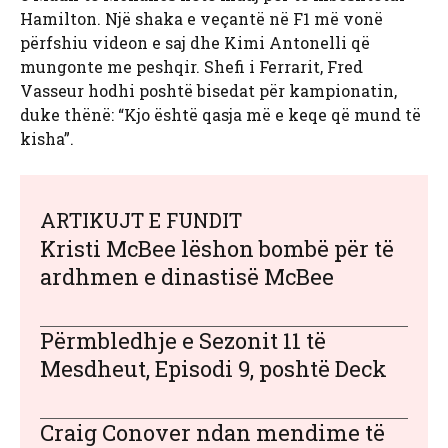
Hamilton. Një shaka e veçantë në F1 më vonë
përfshiu videon e saj dhe Kimi Antonelli që
mungonte me peshqir. Shefi i Ferrarit, Fred
Vasseur hodhi poshtë bisedat për kampionatin,
duke thënë: “Kjo është qasja më e keqe që mund të
kisha”.
ARTIKUJT E FUNDIT
Kristi McBee lëshon bombë për të
ardhmen e dinastisë McBee
Përmbledhje e Sezonit 11 të
Mesdheut, Episodi 9, poshtë Deck
Craig Conover ndan mendime të