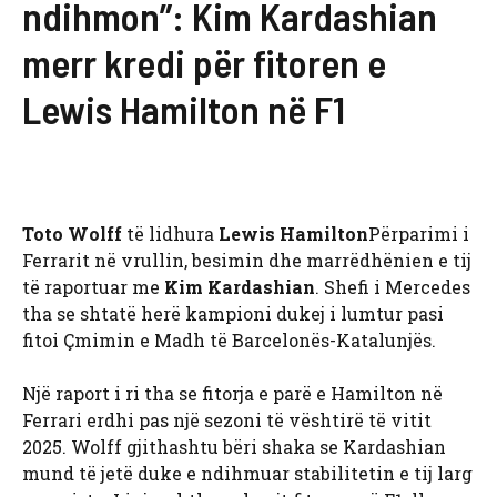
ndihmon”: Kim Kardashian
merr kredi për fitoren e
Lewis Hamilton në F1
Toto Wolff
të lidhura
Lewis Hamilton
Përparimi i
Ferrarit në vrullin, besimin dhe marrëdhënien e tij
të raportuar me
Kim Kardashian
. Shefi i Mercedes
tha se shtatë herë kampioni dukej i lumtur pasi
fitoi Çmimin e Madh të Barcelonës-Katalunjës.
Një raport i ri tha se fitorja e parë e Hamilton në
Ferrari erdhi pas një sezoni të vështirë të vitit
2025. Wolff gjithashtu bëri shaka se Kardashian
mund të jetë duke e ndihmuar stabilitetin e tij larg