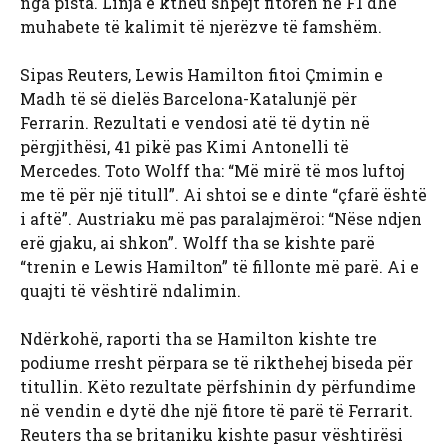
nga pista. Linja e ktheu shpejt fitoren në F1 dhe
muhabete të kalimit të njerëzve të famshëm.
Sipas Reuters, Lewis Hamilton fitoi Çmimin e
Madh të së dielës Barcelona-Katalunjë për
Ferrarin. Rezultati e vendosi atë të dytin në
përgjithësi, 41 pikë pas Kimi Antonelli të
Mercedes. Toto Wolff tha: “Më mirë të mos luftoj
me të për një titull”. Ai shtoi se e dinte “çfarë është
i aftë”. Austriaku më pas paralajmëroi: “Nëse ndjen
erë gjaku, ai shkon”. Wolff tha se kishte parë
“trenin e Lewis Hamilton” të fillonte më parë. Ai e
quajti të vështirë ndalimin.
Ndërkohë, raporti tha se Hamilton kishte tre
podiume rresht përpara se të rikthehej biseda për
titullin. Këto rezultate përfshinin dy përfundime
në vendin e dytë dhe një fitore të parë të Ferrarit.
Reuters tha se britaniku kishte pasur vështirësi