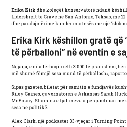
Erika Kirk
dhe kolegët konservatorë ndanë këshill
Lidershipit të Grave në San Antonio, Teksas, më 12
dhe paralajmërime kundër martesës me një “slob m
Erika Kirk këshillon gratë q
të përballoni” në eventin e s
Ngjarja, e cila tërhoqi rreth 3.000 të pranishëm, bër
më shumë fëmijë sesa mund të përballosh», raporto
Sipas gazetës, biletat për samitin e fundjavës kush
Riley Gaines, guvernatoren e Arkansas Sarah Huck
McEnany. Shumica e fjalimeve u përqendruan më 
sesa në politikë.
Alex Clark, një podkaster 33-vjeçar i Turning Poin