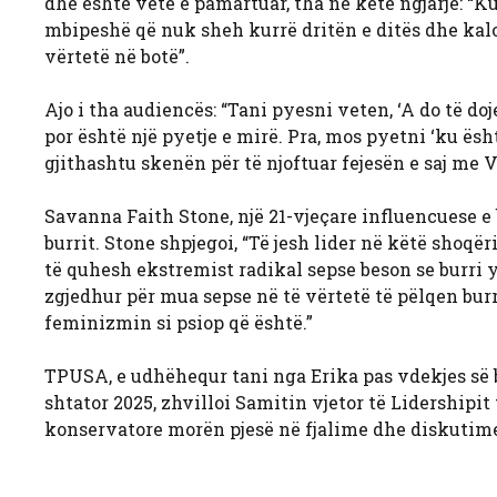
dhe është vetë e pamartuar, tha në këtë ngjarje: “K
mbipeshë që nuk sheh kurrë dritën e ditës dhe kalo
vërtetë në botë”.
Ajo i tha audiencës: “Tani pyesni veten, ‘A do të do
por është një pyetje e mirë. Pra, mos pyetni ‘ku ësh
gjithashtu skenën për të njoftuar fejesën e saj me 
Savanna Faith Stone, një 21-vjeçare influencuese e 
burrit. Stone shpjegoi, “Të jesh lider në këtë shoqë
të quhesh ekstremist radikal sepse beson se burri y
zgjedhur për mua sepse në të vërtetë të pëlqen burr
feminizmin si psiop që është.”
TPUSA, e udhëhequr tani nga Erika pas vdekjes së bu
shtator 2025, zhvilloi Samitin vjetor të Lidershipit
konservatore morën pjesë në fjalime dhe diskutime