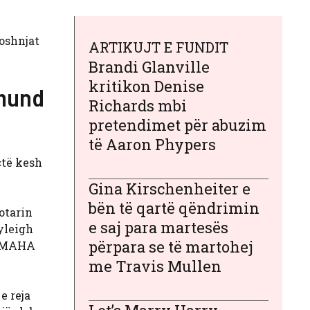
oshnjat
ARTIKUJT E FUNDIT
Brandi Glanville
kritikon Denise
 mund
Richards mbi
pretendimet për abuzim
të Aaron Phypers
 «të kesh
Gina Kirschenheiter e
bën të qartë qëndrimin
otarin
e saj para martesës
yleigh
përpara se të martohej
e MAHA
me Travis Mullen
e reja