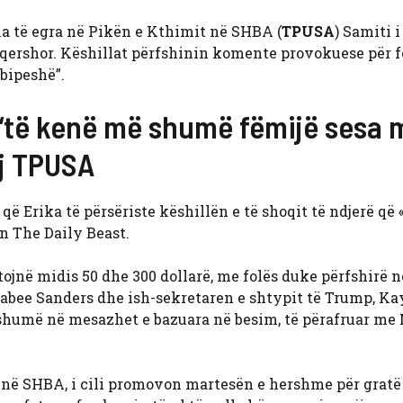
a të egra në Pikën e Kthimit në SHBA (
TPUSA
) Samiti i
 qershor. Këshillat përfshinin komente provokuese për f
bipeshë”.
ë “të kenë më shumë fëmijë sesa
aj TPUSA
i që Erika të përsëriste këshillën e të shoqit të ndjerë që
n The Daily Beast.
tojnë midis 50 dhe 300 dollarë, me folës duke përfshirë n
abee Sanders dhe ish-sekretaren e shtypit të Trump, Ka
shumë në mesazhet e bazuara në besim, të përafruar m
t në SHBA, i cili promovon martesën e hershme për gratë 