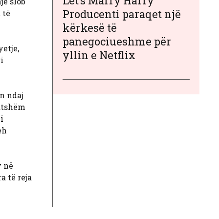
Let’s Marry Harry
jë slob
Producenti paraqet një
 të
kërkesë të
panegociueshme për
yetje,
yllin e Netflix
i
n ndaj
gatshëm
i
eh
y në
a të reja