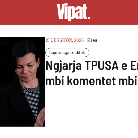
15 QERSHOR, 2026
Klea
Lajme nga realiteti
Ngjarja TPUSA e Er
mbi komentet mbi 