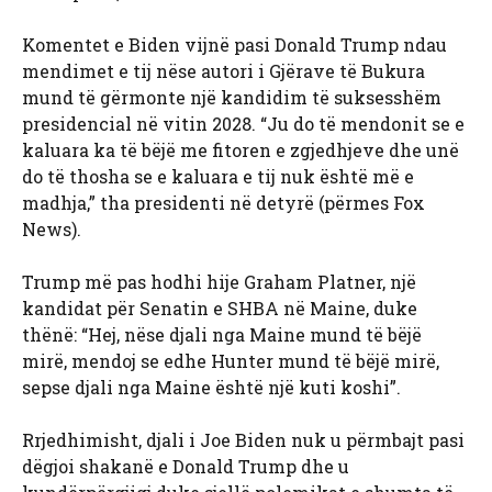
Komentet e Biden vijnë pasi Donald Trump ndau
mendimet e tij nëse autori i Gjërave të Bukura
mund të gërmonte një kandidim të suksesshëm
presidencial në vitin 2028. “Ju do të mendonit se e
kaluara ka të bëjë me fitoren e zgjedhjeve dhe unë
do të thosha se e kaluara e tij nuk është më e
madhja,” tha presidenti në detyrë (përmes Fox
News).
Trump më pas hodhi hije Graham Platner, një
kandidat për Senatin e SHBA në Maine, duke
thënë: “Hej, nëse djali nga Maine mund të bëjë
mirë, mendoj se edhe Hunter mund të bëjë mirë,
sepse djali nga Maine është një kuti koshi”.
Rrjedhimisht, djali i Joe Biden nuk u përmbajt pasi
dëgjoi shakanë e Donald Trump dhe u