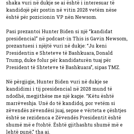
shaka vuri në dukje se ai është i interesuar të
kandidojë për postin në vitin 2028 vetëm nëse
është për pozicionin VP nën Newsom.
Pasi prezantoi Hunter Biden si një “kandidat
presidencial” në podcast-in This is Gavin Newsom,
prezantuesi i njëjtë vuri në dukje: “Ju keni
Presidentin e Shteteve të Bashkuara, Donald
Trump, duke folur për kandidaturën tuaj për
President të Shteteve të Bashkuara”, sipas TMZ.
Në përgjigje, Hunter Biden vuri në dukje se
kandidimi i tij presidencial në 2028 mund të
ndodhë, megjithëse me një kapje. “Këtu është
marrëveshja. Unë do të kandidoj, por vetëm si
zëvendës zëvendësi juaj, sepse e vërteta e çështjes
është se rezidenca e Zëvendës Presidentit është
shumë më e ftohtë. Është gjithashtu shumë më e
lehtë punë,” tha ai.