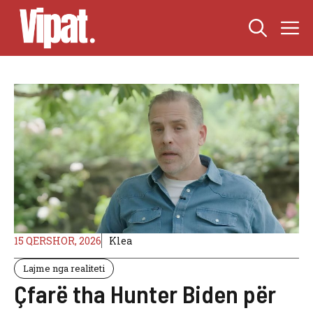
Skip
M
to
content
15 QERSHOR, 2026
Klea
Lajme nga realiteti
Çfarë tha Hunter Biden për