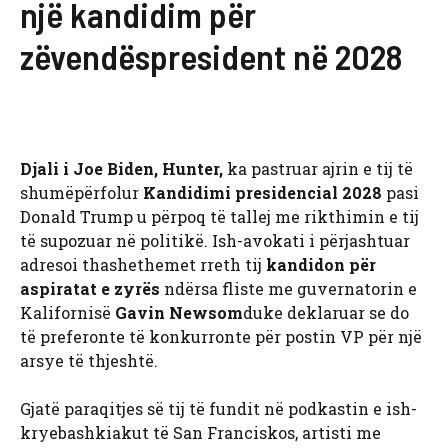
një kandidim për
zëvendëspresident në 2028
Djali i Joe Biden, Hunter,
ka pastruar ajrin e tij të
shumëpërfolur
Kandidimi presidencial 2028
pasi
Donald Trump u përpoq të tallej me rikthimin e tij
të supozuar në politikë. Ish-avokati i përjashtuar
adresoi thashethemet rreth tij
kandidon për
aspiratat e zyrës
ndërsa fliste me guvernatorin e
Kalifornisë
Gavin Newsom
duke deklaruar se do
të preferonte të konkurronte për postin VP për një
arsye të thjeshtë.
Gjatë paraqitjes së tij të fundit në podkastin e ish-
kryebashkiakut të San Franciskos, artisti me