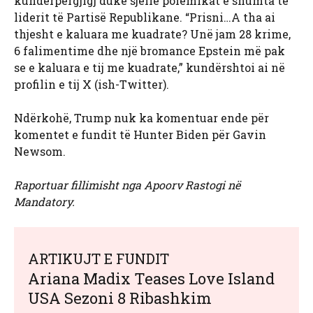
kundërpërgjigj duke sjellë polemikat e shumta të
liderit të Partisë Republikane. “Prisni…A tha ai
thjesht e kaluara me kuadrate? Unë jam 28 krime,
6 falimentime dhe një bromance Epstein më pak
se e kaluara e tij me kuadrate,” kundërshtoi ai në
profilin e tij X (ish-Twitter).
Ndërkohë, Trump nuk ka komentuar ende për
komentet e fundit të Hunter Biden për Gavin
Newsom.
Raportuar fillimisht nga Apoorv Rastogi në
Mandatory.
ARTIKUJT E FUNDIT
Ariana Madix Teases Love Island
USA Sezoni 8 Ribashkim