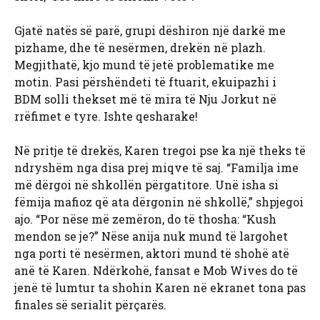
Gjatë natës së parë, grupi dëshiron një darkë me
pizhame, dhe të nesërmen, drekën në plazh.
Megjithatë, kjo mund të jetë problematike me
motin. Pasi përshëndeti të ftuarit, ekuipazhi i
BDM solli thekset më të mira të Nju Jorkut në
rrëfimet e tyre. Ishte qesharake!
Në pritje të drekës, Karen tregoi pse ka një theks të
ndryshëm nga disa prej miqve të saj. “Familja ime
më dërgoi në shkollën përgatitore. Unë isha si
fëmija mafioz që ata dërgonin në shkollë,” shpjegoi
ajo. “Por nëse më zemëron, do të thosha: “Kush
mendon se je?” Nëse anija nuk mund të largohet
nga porti të nesërmen, aktori mund të shohë atë
anë të Karen. Ndërkohë, fansat e Mob Wives do të
jenë të lumtur ta shohin Karen në ekranet tona pas
finales së serialit përçarës.