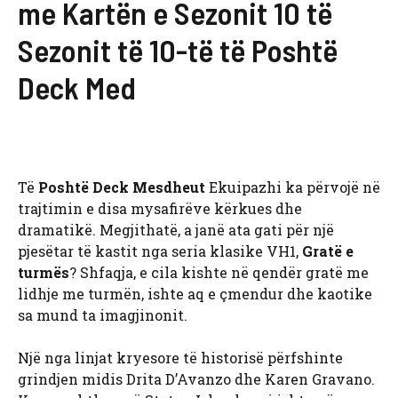
me Kartën e Sezonit 10 të
Sezonit të 10-të të Poshtë
Deck Med
Të
Poshtë Deck Mesdheut
Ekuipazhi ka përvojë në
trajtimin e disa mysafirëve kërkues dhe
dramatikë. Megjithatë, a janë ata gati për një
pjesëtar të kastit nga seria klasike VH1,
Gratë e
turmës
? Shfaqja, e cila kishte në qendër gratë me
lidhje me turmën, ishte aq e çmendur dhe kaotike
sa mund ta imagjinonit.
Një nga linjat kryesore të historisë përfshinte
grindjen midis Drita D’Avanzo dhe Karen Gravano.