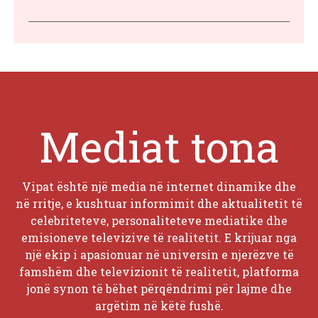
Mediat tona
Vipat është një media në internet dinamike dhe
në rritje, e kushtuar informimit dhe aktualitetit të
celebriteteve, personaliteteve mediatike dhe
emisioneve televizive të realitetit. E krijuar nga
një ekip i apasionuar në universin e njerëzve të
famshëm dhe televizionit të realitetit, platforma
jonë synon të bëhet përqëndrimi për lajme dhe
argëtim në këtë fushë.