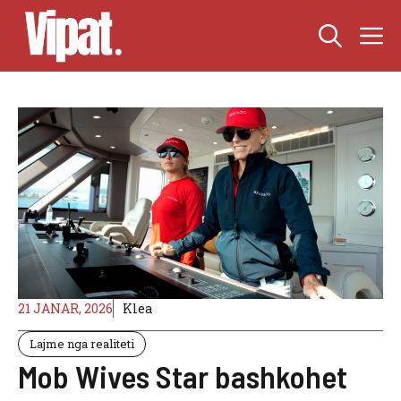
Skip
M
to
content
21 JANAR, 2026
Klea
Lajme nga realiteti
Mob Wives Star bashkohet