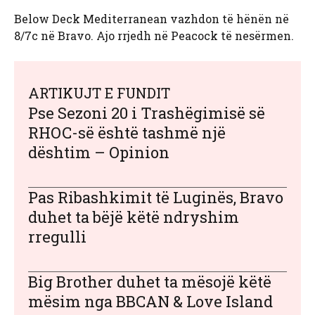
Below Deck Mediterranean vazhdon të hënën në
8/7c në Bravo. Ajo rrjedh në Peacock të nesërmen.
ARTIKUJT E FUNDIT
Pse Sezoni 20 i Trashëgimisë së
RHOC-së është tashmë një
dështim – Opinion
Pas Ribashkimit të Luginës, Bravo
duhet ta bëjë këtë ndryshim
rregulli
Big Brother duhet ta mësojë këtë
mësim nga BBCAN & Love Island