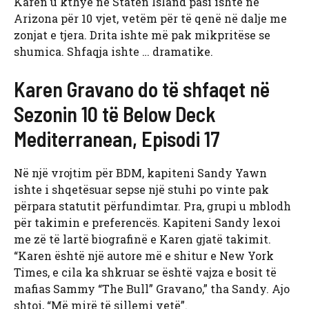
Karen u kthye në Staten Island pasi ishte në
Arizona për 10 vjet, vetëm për të qenë në dalje me
zonjat e tjera. Drita ishte më pak mikpritëse se
shumica. Shfaqja ishte … dramatike.
Karen Gravano do të shfaqet në
Sezonin 10 të Below Deck
Mediterranean, Episodi 17
Në një vrojtim për BDM, kapiteni Sandy Yawn
ishte i shqetësuar sepse një stuhi po vinte pak
përpara statutit përfundimtar. Pra, grupi u mblodh
për takimin e preferencës. Kapiteni Sandy lexoi
me zë të lartë biografinë e Karen gjatë takimit.
“Karen është një autore më e shitur e New York
Times, e cila ka shkruar se është vajza e bosit të
mafias Sammy “The Bull” Gravano,” tha Sandy. Ajo
shtoi, “Më mirë të sillemi vetë”.