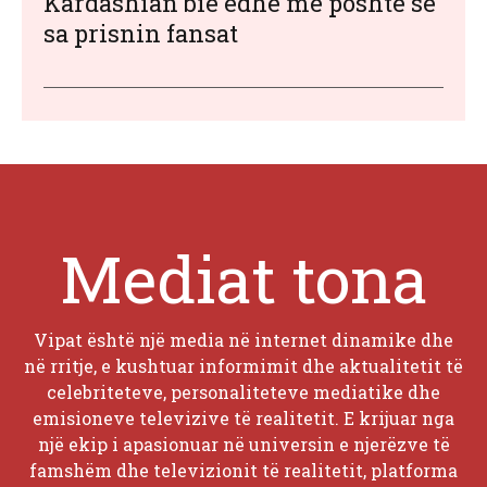
Kardashian bie edhe më poshtë se
sa prisnin fansat
Mediat tona
Vipat është një media në internet dinamike dhe
në rritje, e kushtuar informimit dhe aktualitetit të
celebriteteve, personaliteteve mediatike dhe
emisioneve televizive të realitetit. E krijuar nga
një ekip i apasionuar në universin e njerëzve të
famshëm dhe televizionit të realitetit, platforma