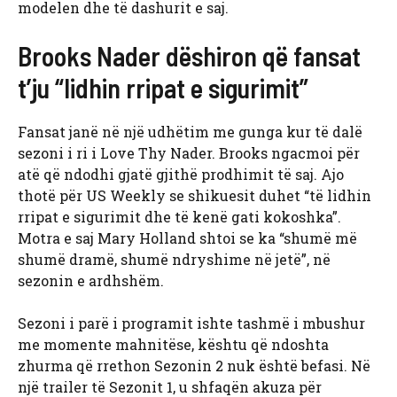
modelen dhe të dashurit e saj.
Brooks Nader dëshiron që fansat
t’ju “lidhin rripat e sigurimit”
Fansat janë në një udhëtim me gunga kur të dalë
sezoni i ri i Love Thy Nader. Brooks ngacmoi për
atë që ndodhi gjatë gjithë prodhimit të saj. Ajo
thotë për US Weekly se shikuesit duhet “të lidhin
rripat e sigurimit dhe të kenë gati kokoshka”.
Motra e saj Mary Holland shtoi se ka “shumë më
shumë dramë, shumë ndryshime në jetë”, në
sezonin e ardhshëm.
Sezoni i parë i programit ishte tashmë i mbushur
me momente mahnitëse, kështu që ndoshta
zhurma që rrethon Sezonin 2 nuk është befasi. Në
një trailer të Sezonit 1, u shfaqën akuza për