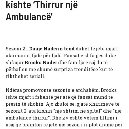
kishte ‘Thirrur një
Ambulancë’
Sezoni 2 i
Duaje Naderin tënd
duhet të jetë mjaft
alarmante, fjalë për fjalë. Fansat e shfaqjes duke
shfaqur
Brooks Nader
dhe familja e saj do të
përballen me shumë surpriza tronditëse kur të
rikthehet seriali.
Ndërsa promovonte sezonin e ardhshëm, Brooks
ishte mjaft i fshehtë për atë që fansat mund të
presin të shohin. Ajo zbuloi se, gjatë xhirimeve të
sezonit 2, ata kishin “një shtrim në spital” dhe “një
ambulancë thirrur”. Dhe ky është vetëm fillimi i
asaj që premton të jetë një sezon i ri plot dramë për