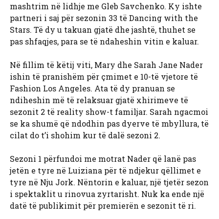
mashtrim në lidhje me Gleb Savchenko. Ky ishte
partneri i saj për sezonin 33 të Dancing with the
Stars. Të dy u takuan gjatë dhe jashtë, thuhet se
pas shfaqjes, para se të ndaheshin vitin e kaluar.
Në fillim të këtij viti, Mary dhe Sarah Jane Nader
ishin të pranishëm për çmimet e 10-të vjetore të
Fashion Los Angeles. Ata të dy pranuan se
ndiheshin më të relaksuar gjatë xhirimeve të
sezonit 2 të reality show-t familjar. Sarah ngacmoi
se ka shumë që ndodhin pas dyerve të mbyllura, të
cilat do t’i shohim kur të dalë sezoni 2.
Sezoni 1 përfundoi me motrat Nader që lanë pas
jetën e tyre në Luiziana për të ndjekur qëllimet e
tyre në Nju Jork. Nëntorin e kaluar, një tjetër sezon
i spektaklit u rinovua zyrtarisht. Nuk ka ende një
datë të publikimit për premierën e sezonit të ri.