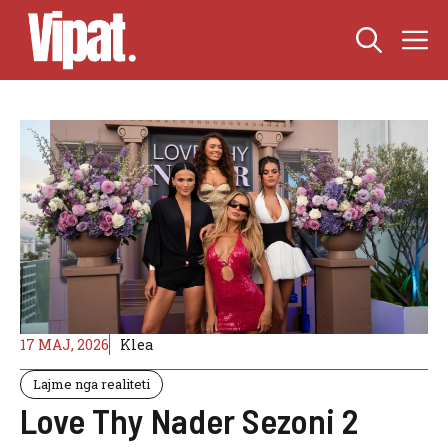
Skip
M
to
content
17 MAJ, 2026
Klea
Lajme nga realiteti
Love Thy Nader Sezoni 2