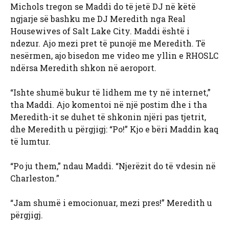
Michols tregon se Maddi do të jetë DJ në këtë
ngjarje së bashku me DJ Meredith nga Real
Housewives of Salt Lake City. Maddi është i
ndezur. Ajo mezi pret të punojë me Meredith. Të
nesërmen, ajo bisedon me video me yllin e RHOSLC
ndërsa Meredith shkon në aeroport.
“Ishte shumë bukur të lidhem me ty në internet,”
tha Maddi. Ajo komentoi në një postim dhe i tha
Meredith-it se duhet të shkonin njëri pas tjetrit,
dhe Meredith u përgjigj: “Po!” Kjo e bëri Maddin kaq
të lumtur.
“Po ju them,” ndau Maddi. “Njerëzit do të vdesin në
Charleston.”
“Jam shumë i emocionuar, mezi pres!” Meredith u
përgjigj.