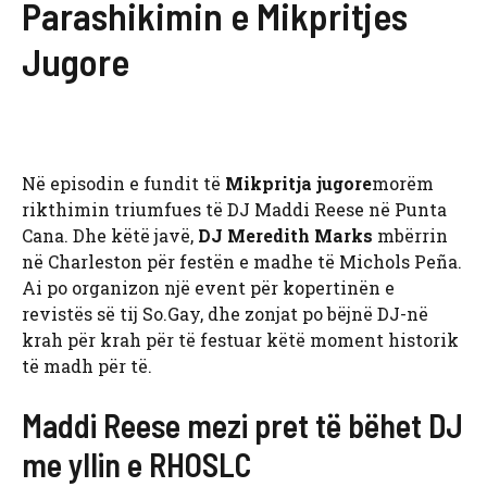
Parashikimin e Mikpritjes
Jugore
Në episodin e fundit të
Mikpritja jugore
morëm
rikthimin triumfues të DJ Maddi Reese në Punta
Cana. Dhe këtë javë,
DJ Meredith Marks
mbërrin
në Charleston për festën e madhe të Michols Peña.
Ai po organizon një event për kopertinën e
revistës së tij So.Gay, dhe zonjat po bëjnë DJ-në
krah për krah për të festuar këtë moment historik
të madh për të.
Maddi Reese mezi pret të bëhet DJ
me yllin e RHOSLC