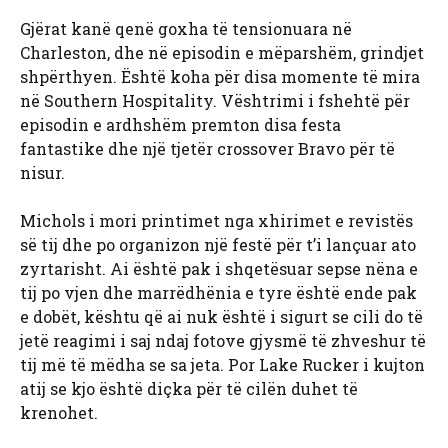
Gjërat kanë qenë goxha të tensionuara në
Charleston, dhe në episodin e mëparshëm, grindjet
shpërthyen. Është koha për disa momente të mira
në Southern Hospitality. Vështrimi i fshehtë për
episodin e ardhshëm premton disa festa
fantastike dhe një tjetër crossover Bravo për të
nisur.
Michols i mori printimet nga xhirimet e revistës
së tij dhe po organizon një festë për t’i lançuar ato
zyrtarisht. Ai është pak i shqetësuar sepse nëna e
tij po vjen dhe marrëdhënia e tyre është ende pak
e dobët, kështu që ai nuk është i sigurt se cili do të
jetë reagimi i saj ndaj fotove gjysmë të zhveshur të
tij më të mëdha se sa jeta. Por Lake Rucker i kujton
atij se kjo është diçka për të cilën duhet të
krenohet.