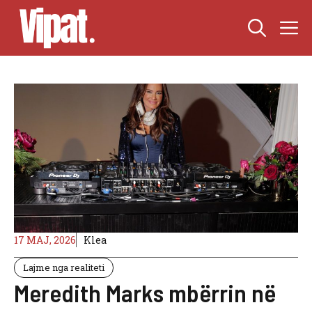
Skip
M
to
content
17 MAJ, 2026
Klea
Lajme nga realiteti
Meredith Marks mbërrin në