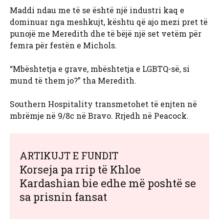
Maddi ndau me të se është një industri kaq e
dominuar nga meshkujt, kështu që ajo mezi pret të
punojë me Meredith dhe të bëjë një set vetëm për
femra për festën e Michols.
“Mbështetja e grave, mbështetja e LGBTQ-së, si
mund të them jo?” tha Meredith.
Southern Hospitality transmetohet të enjten në
mbrëmje në 9/8c në Bravo. Rrjedh në Peacock.
ARTIKUJT E FUNDIT
Korseja pa rrip të Khloe
Kardashian bie edhe më poshtë se
sa prisnin fansat