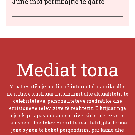
June mbi përmbajtje të qartë
Mediat tona
Vipat është një media në internet dinamike dhe
në rritje, e kushtuar informimit dhe aktualitetit të
celebriteteve, personaliteteve mediatike dhe
emisioneve televizive të realitetit. E krijuar nga
një ekip i apasionuar në universin e njerëzve të
famshëm dhe televizionit të realitetit, platforma
jonë synon të bëhet përqëndrimi për lajme dhe