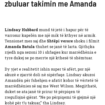
zbuluar takimin me Amanda
Lindsay Hubbard
mund të jetë i hapur për të
varrosur kapelën me një mik të kthyer në armik.
Tensionet mes saj dhe
Shtëpi verore
shoku i filmit
Amanda Batula
thuhet se janë të larta. Gjithçka
rrjedh nga sezoni 10 i shfaqjes kur marrëdhënia e
tyre dukej se po merrte një kthesë të shëmtuar.
Dy yjet e realitetit ishin super të afërt, por një
akuzë e zjarrtë doli në sipërfaqe. Lindsay akuzoi
Amandën për fshehjen e afatit kohor të vërtetë të
marrëdhënies së saj me West Wilson. Megjithatë,
duket se ata janë të prirur të përpiqen të
rregullojnë gjërat. “Ne po përpiqemi të gjejmë një
kohë për t’u takuar,” tha Lindsay.