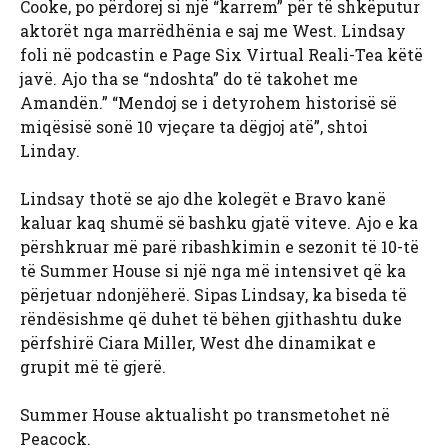
Cooke, po përdorej si një “karrem” për të shkëputur
aktorët nga marrëdhënia e saj me West. Lindsay
foli në podcastin e Page Six Virtual Reali-Tea këtë
javë. Ajo tha se “ndoshta” do të takohet me
Amandën.” “Mendoj se i detyrohem historisë së
miqësisë sonë 10 vjeçare ta dëgjoj atë”, shtoi
Linday.
Lindsay thotë se ajo dhe kolegët e Bravo kanë
kaluar kaq shumë së bashku gjatë viteve. Ajo e ka
përshkruar më parë ribashkimin e sezonit të 10-të
të Summer House si një nga më intensivet që ka
përjetuar ndonjëherë. Sipas Lindsay, ka biseda të
rëndësishme që duhet të bëhen gjithashtu duke
përfshirë Ciara Miller, West dhe dinamikat e
grupit më të gjerë.
Summer House aktualisht po transmetohet në
Peacock.