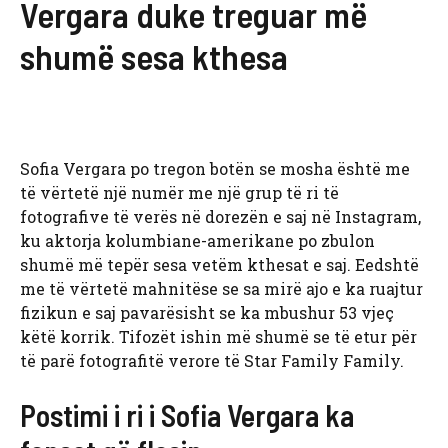
Vergara duke treguar më
shumë sesa kthesa
Sofia Vergara po tregon botën se mosha është me
të vërtetë një numër me një grup të ri të
fotografive të verës në dorezën e saj në Instagram,
ku aktorja kolumbiane-amerikane po zbulon
shumë më tepër sesa vetëm kthesat e saj. Eedshtë
me të vërtetë mahnitëse se sa mirë ajo e ka ruajtur
fizikun e saj pavarësisht se ka mbushur 53 vjeç
këtë korrik. Tifozët ishin më shumë se të etur për
të parë fotografitë verore të Star Family Family.
Postimi i ri i Sofia Vergara ka