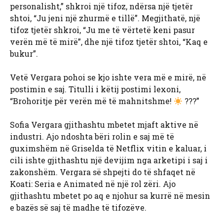
personalisht,” shkroi një tifoz, ndërsa një tjetër
shtoi, “Ju jeni një zhurmë e tillë”. Megjithatë, një
tifoz tjetër shkroi, “Ju me të vërtetë keni pasur
verën më të mirë”, dhe një tifoz tjetër shtoi, “Kaq e
bukur”.
Vetë Vergara pohoi se kjo ishte vera më e mirë, në
postimin e saj. Titulli i këtij postimi lexoni,
“Brohoritje për verën më të mahnitshme!
???”
Sofia Vergara gjithashtu mbetet mjaft aktive në
industri. Ajo ndoshta bëri rolin e saj më të
guximshëm në Griselda të Netflix vitin e kaluar, i
cili ishte gjithashtu një devijim nga arketipi i saj i
zakonshëm. Vergara së shpejti do të shfaqet në
Koati: Seria e Animated në një rol zëri. Ajo
gjithashtu mbetet po aq e njohur sa kurrë në mesin
e bazës së saj të madhe të tifozëve.