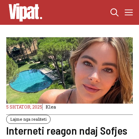
Skip
M
to
content
5 SHTATOR, 2025
Klea
Lajme nga realiteti
Interneti reagon ndaj Sofjes