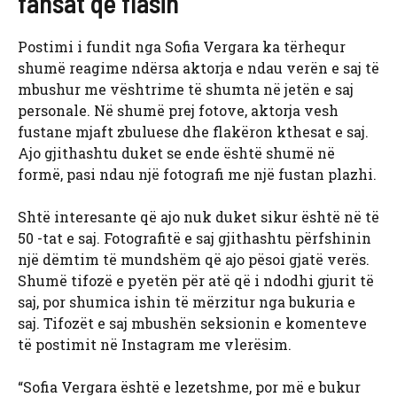
fansat që flasin
Postimi i fundit nga Sofia Vergara ka tërhequr
shumë reagime ndërsa aktorja e ndau verën e saj të
mbushur me vështrime të shumta në jetën e saj
personale. Në shumë prej fotove, aktorja vesh
fustane mjaft zbuluese dhe flakëron kthesat e saj.
Ajo gjithashtu duket se ende është shumë në
formë, pasi ndau një fotografi me një fustan plazhi.
Shtë interesante që ajo nuk duket sikur është në të
50 -tat e saj. Fotografitë e saj gjithashtu përfshinin
një dëmtim të mundshëm që ajo pësoi gjatë verës.
Shumë tifozë e pyetën për atë që i ndodhi gjurit të
saj, por shumica ishin të mërzitur nga bukuria e
saj. Tifozët e saj mbushën seksionin e komenteve
të postimit në Instagram me vlerësim.
“Sofia Vergara është e lezetshme, por më e bukur