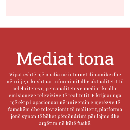
Mediat tona
Vipat është një media në internet dinamike dhe
në rritje, e kushtuar informimit dhe aktualitetit të
celebriteteve, personaliteteve mediatike dhe
emisioneve televizive të realitetit. E krijuar nga
një ekip i apasionuar në universin e njerëzve të
famshëm dhe televizionit të realitetit, platforma
jonë synon të bëhet përqëndrimi për lajme dhe
argëtim në këtë fushë.