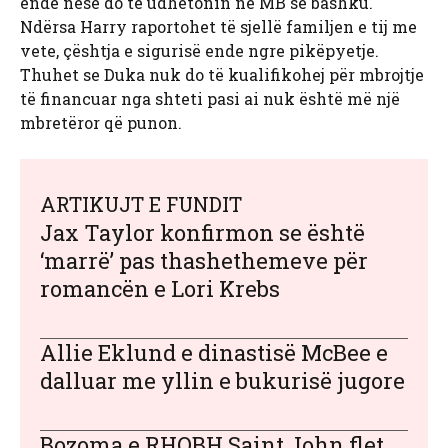
ende nëse do të udhëtonin në MB së bashku.
Ndërsa Harry raportohet të sjellë familjen e tij me
vete, çështja e sigurisë ende ngre pikëpyetje.
Thuhet se Duka nuk do të kualifikohej për mbrojtje
të financuar nga shteti pasi ai nuk është më një
mbretëror që punon.
ARTIKUJT E FUNDIT
Jax Taylor konfirmon se është
‘marrë’ pas thashethemeve për
romancën e Lori Krebs
Allie Eklund e dinastisë McBee e
dalluar me yllin e bukurisë jugore
Bozoma e RHOBH Saint John flet