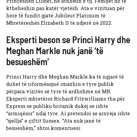
Princeshën Lilibet, në atdheun e tij. Fëmijët do të
ktheheshin pas katër vjetësh. Ata e vizituan për
herë të fundit gjatë Jubileut Platinum të
Mbretëreshës Elizabeth II të ndjerë në 2022.
Eksperti beson se Princi Harry dhe
Meghan Markle nuk janë ‘të
besueshëm’
Princi Harry dhe Meghan Markle ka të ngjarë të
duhet të riformësojnë imazhin e tyre publik
përpara vizitës së tyre të ardhshme në MB.
Eksperti mbretëror Richard Fitzwilliams tha për
Express se publiku britanik dukej se ishte
“armiqësor” ndaj tyre. Ai pretendoi se arsyeja ishte
“sjellja” e çiftit Sussex. “Ata nuk janë të
besueshëm,” shtoi komentuesi.