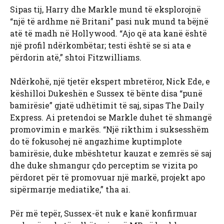
Sipas tij, Harry dhe Markle mund të eksplorojnë
“një të ardhme në Britani” pasi nuk mund ta bëjnë
atë të madh në Hollywood. “Ajo që ata kanë është
një profil ndërkombëtar; testi është se si ata e
përdorin atë,” shtoi Fitzwilliams.
Ndërkohë, një tjetër ekspert mbretëror, Nick Ede, e
këshilloi Dukeshën e Sussex të bënte disa “punë
bamirësie” gjatë udhëtimit të saj, sipas The Daily
Express. Ai pretendoi se Markle duhet të shmangë
promovimin e markës. “Një rikthim i suksesshëm
do të fokusohej në angazhime kuptimplote
bamirësie, duke mbështetur kauzat e zemrës së saj
dhe duke shmangur çdo perceptim se vizita po
përdoret për të promovuar një markë, projekt apo
sipërmarrje mediatike,” tha ai.
Për më tepër, Sussex-ët nuk e kanë konfirmuar