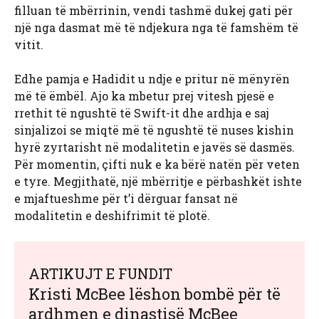
filluan të mbërrinin, vendi tashmë dukej gati për
një nga dasmat më të ndjekura nga të famshëm të
vitit.
Edhe pamja e Hadidit u ndje e pritur në mënyrën
më të ëmbël. Ajo ka mbetur prej vitesh pjesë e
rrethit të ngushtë të Swift-it dhe ardhja e saj
sinjalizoi se miqtë më të ngushtë të nuses kishin
hyrë zyrtarisht në modalitetin e javës së dasmës.
Për momentin, çifti nuk e ka bërë natën për veten
e tyre. Megjithatë, një mbërritje e përbashkët ishte
e mjaftueshme për t’i dërguar fansat në
modalitetin e deshifrimit të plotë.
ARTIKUJT E FUNDIT
Kristi McBee lëshon bombë për të
ardhmen e dinastisë McBee