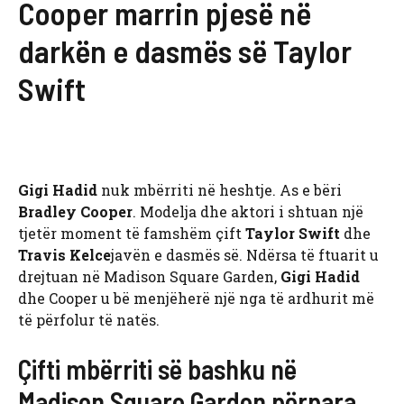
Cooper marrin pjesë në
darkën e dasmës së Taylor
Swift
Gigi Hadid
nuk mbërriti në heshtje. As e bëri
Bradley Cooper
. Modelja dhe aktori i shtuan një
tjetër moment të famshëm çift
Taylor Swift
dhe
Travis Kelce
javën e dasmës së. Ndërsa të ftuarit u
drejtuan në Madison Square Garden,
Gigi Hadid
dhe Cooper u bë menjëherë një nga të ardhurit më
të përfolur të natës.
Çifti mbërriti së bashku në
Madison Square Garden përpara