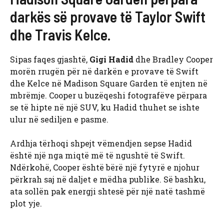
darkës së provave të Taylor Swift
dhe Travis Kelce.
Sipas faqes gjashtë,
Gigi Hadid
dhe Bradley Cooper
morën rrugën për në darkën e provave të Swift
dhe Kelce në Madison Square Garden të enjten në
mbrëmje. Cooper u buzëqeshi fotografëve përpara
se të hipte në një SUV, ku Hadid thuhet se ishte
ulur në sediljen e pasme.
Ardhja tërhoqi shpejt vëmendjen sepse Hadid
është një nga miqtë më të ngushtë të Swift.
Ndërkohë, Cooper është bërë një fytyrë e njohur
përkrah saj në daljet e mëdha publike. Së bashku,
ata sollën pak energji shtesë për një natë tashmë
plot yje.