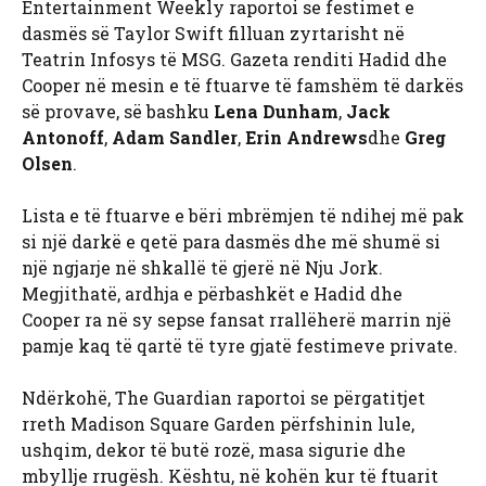
Entertainment Weekly raportoi se festimet e
dasmës së Taylor Swift filluan zyrtarisht në
Teatrin Infosys të MSG. Gazeta renditi Hadid dhe
Cooper në mesin e të ftuarve të famshëm të darkës
së provave, së bashku
Lena Dunham
,
Jack
Antonoff
,
Adam Sandler
,
Erin Andrews
dhe
Greg
Olsen
.
Lista e të ftuarve e bëri mbrëmjen të ndihej më pak
si një darkë e qetë para dasmës dhe më shumë si
një ngjarje në shkallë të gjerë në Nju Jork.
Megjithatë, ardhja e përbashkët e Hadid dhe
Cooper ra në sy sepse fansat rrallëherë marrin një
pamje kaq të qartë të tyre gjatë festimeve private.
Ndërkohë, The Guardian raportoi se përgatitjet
rreth Madison Square Garden përfshinin lule,
ushqim, dekor të butë rozë, masa sigurie dhe
mbyllje rrugësh. Kështu, në kohën kur të ftuarit