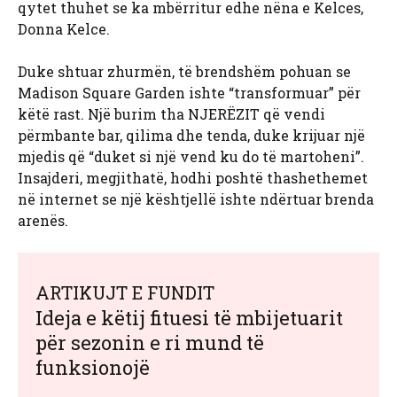
qytet thuhet se ka mbërritur edhe nëna e Kelces,
Donna Kelce.
Duke shtuar zhurmën, të brendshëm pohuan se
Madison Square Garden ishte “transformuar” për
këtë rast. Një burim tha
NJERËZIT që vendi
përmbante bar, qilima dhe tenda, duke krijuar një
mjedis që “duket si një vend ku do të martoheni”.
Insajderi, megjithatë, hodhi poshtë thashethemet
në internet se një kështjellë ishte ndërtuar brenda
arenës.
ARTIKUJT E FUNDIT
Ideja e këtij fituesi të mbijetuarit
për sezonin e ri mund të
funksionojë