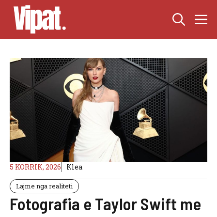
Skip
M
to
content
5 KORRIK, 2026
Klea
Lajme nga realiteti
Fotografia e Taylor Swift me