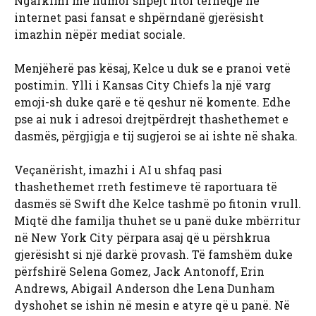
Ngarkimi me humor shpejt fitoi tërheqje në
internet pasi fansat e shpërndanë gjerësisht
imazhin nëpër mediat sociale.
Menjëherë pas kësaj, Kelce u duk se e pranoi vetë
postimin. Ylli i Kansas City Chiefs la një varg
emoji-sh duke qarë e të qeshur në komente. Edhe
pse ai nuk i adresoi drejtpërdrejt thashethemet e
dasmës, përgjigja e tij sugjeroi se ai ishte në shaka.
Veçanërisht, imazhi i AI u shfaq pasi
thashethemet rreth festimeve të raportuara të
dasmës së Swift dhe Kelce tashmë po fitonin vrull.
Miqtë dhe familja thuhet se u panë duke mbërritur
në New York City përpara asaj që u përshkrua
gjerësisht si një darkë provash. Të famshëm duke
përfshirë Selena Gomez, Jack Antonoff, Erin
Andrews, Abigail Anderson dhe Lena Dunham
dyshohet se ishin në mesin e atyre që u panë. Në