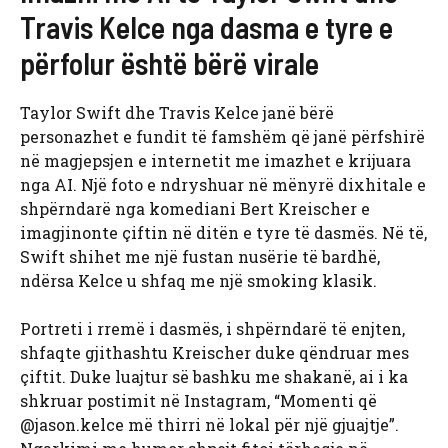
Travis Kelce nga dasma e tyre e
përfolur është bërë virale
Taylor Swift dhe Travis Kelce janë bërë
personazhet e fundit të famshëm që janë përfshirë
në magjepsjen e internetit me imazhet e krijuara
nga AI. Një foto e ndryshuar në mënyrë dixhitale e
shpërndarë nga komediani Bert Kreischer e
imagjinonte çiftin në ditën e tyre të dasmës. Në të,
Swift shihet me një fustan nusërie të bardhë,
ndërsa Kelce u shfaq me një smoking klasik.
Portreti i rremë i dasmës, i shpërndarë të enjten,
shfaqte gjithashtu Kreischer duke qëndruar mes
çiftit. Duke luajtur së bashku me shakanë, ai i ka
shkruar postimit në Instagram, “Momenti që
@jason.kelce më thirri në lokal për një gjuajtje”.