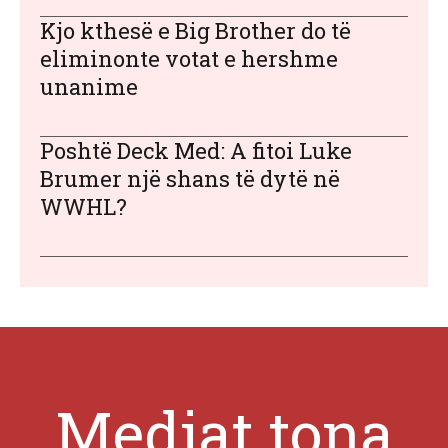
Kjo kthesë e Big Brother do të
eliminonte votat e hershme
unanime
Poshtë Deck Med: A fitoi Luke
Brumer një shans të dytë në
WWHL?
Mediat tona