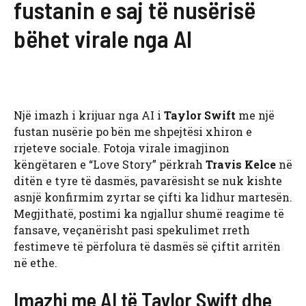
fustanin e saj të nusërisë
bëhet virale nga AI
Një imazh i krijuar nga AI i
Taylor Swift
me një
fustan nusërie po bën me shpejtësi xhiron e
rrjeteve sociale. Fotoja virale imagjinon
këngëtaren e “Love Story” përkrah
Travis Kelce
në
ditën e tyre të dasmës, pavarësisht se nuk kishte
asnjë konfirmim zyrtar se çifti ka lidhur martesën.
Megjithatë, postimi ka ngjallur shumë reagime të
fansave, veçanërisht pasi spekulimet rreth
festimeve të përfolura të dasmës së çiftit arritën
në ethe.
Imazhi me AI të Taylor Swift dhe