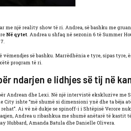
uar me një reality show të ri. Andrea, së bashku me gruan 
ore
Në qytet
. Andrea u shfaq në sezonin 6 të Summer Ho
 7.
 të vëmendjes së bashku. Marrëdhënia e tyre, sipas tyre, 
këtë program të ri.
 për ndarjen e lidhjes së tij në k
 për Andrean dhe Lexi. Në një intervistë ekskluzive me 
e City ishte “më shumë si dimensioni ynë dhe ta bëja a
rehat”. Ai vë në dukje se spinoff-i i Shtëpisë Verore nuk
aqjen, Andrea u ribashkua me shumë anëtarë të kastit t
ay Hubbard, Amanda Batula dhe Danielle Olivera.