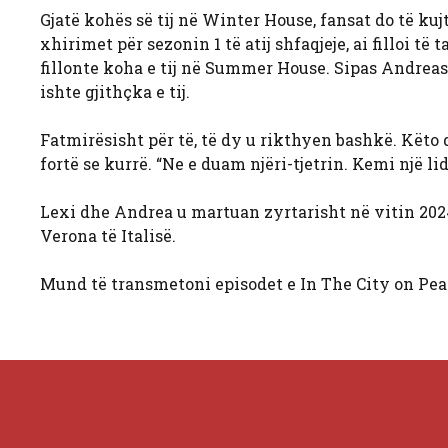
Gjatë kohës së tij në Winter House, fansat do të kuj
xhirimet për sezonin 1 të atij shfaqjeje, ai filloi të
fillonte koha e tij në Summer House. Sipas Andreas,
ishte gjithçka e tij.
Fatmirësisht për të, të dy u rikthyen bashkë. Këto d
fortë se kurrë. “Ne e duam njëri-tjetrin. Kemi një l
Lexi dhe Andrea u martuan zyrtarisht në vitin 202
Verona të Italisë.
Mund të transmetoni episodet e In The City on Pea