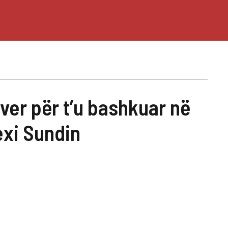
er për t’u bashkuar në
exi Sundin