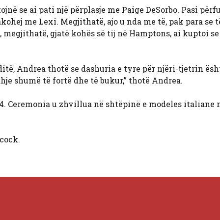
tojnë se ai pati një përplasje me Paige DeSorbo. Pasi përf
 takohej me Lexi. Megjithatë, ajo u nda me të, pak para se t
 megjithatë, gjatë kohës së tij në Hamptons, ai kuptoi se
itë, Andrea thotë se dashuria e tyre për njëri-tjetrin ës
idhje shumë të fortë dhe të bukur,” thotë Andrea.
4. Ceremonia u zhvillua në shtëpinë e modeles italiane 
cock.