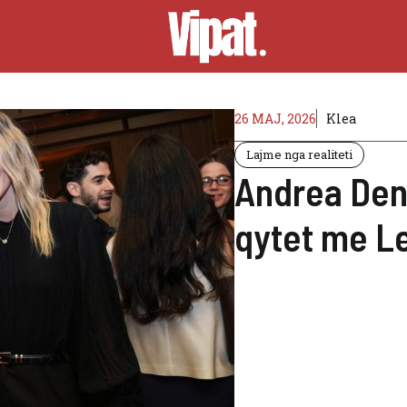
26 MAJ, 2026
Klea
Lajme nga realiteti
Andrea Denv
qytet me L