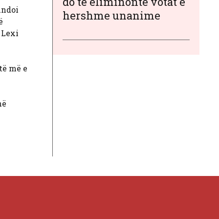
do të eliminonte votat e
undoi
hershme unanime
ë
 Lexi
htë më e
në