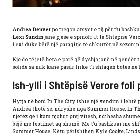
Andrea Denver
po tregon arsyet e tij për t’u bashk
Lexi Sundin
janë pjesë e spinoff-it të Shtëpisë Ver
Lexi duke bërë një paraqitje të shkurtër në sezonin
Kjo do të jetë hera e parë që dyshja janë në qendër
solide sa nuk kanë pasur frikë t’i shfaqen botës në 
Ish-ylli i Shtëpisë Verore foli
Hyrja në bord In The City ishte një vendim i lehtë
Andrea thotë se, ndryshe nga Summer House, In Th
njerëz që i kam njohur prej vitesh, ndihesha shumë 
bëjë me festimet aq shumë. Me t’u bashkuar me shf
Summer House. Këtu përfshihen Kyle Cooke, Linds