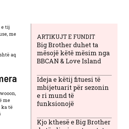
e tij
use, me
ARTIKUJT E FUNDIT
Big Brother duhet ta
mësojë këtë mësim nga
është aq
BBCAN & Love Island
amera
Ideja e këtij fituesi të
mbijetuarit për sezonin
Swooon,
e ri mund të
të me
funksionojë
 ka të
ë
Kjo kthesë e Big Brother