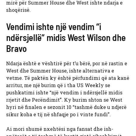
mirë për Summer House dhe West ishte ndarja e
shoqërisë.
Vendimi ishte një vendim “i
ndërsjellë” midis West Wilson dhe
Bravo
Ndarja është e vështirë për t’u bërë, por në rastin e
West dhe Summer House, ishte alternativa e
vetme. Të paktën ky është përfundimi që ata kanë
arritur, me një burim që i tha US Weekly se
pushkatimi ishte “një vendim i ndërsjellë midis
rrjetit dhe Perëndimit”. Ky burim shton se West
hyri në finalen e sezonit 10 “tashmë duke u ndjerë
sikur koha e tij në shfaqje po i vinte fundi”.
Ai mori shumë nxehtësi nga fansat dhe ish-