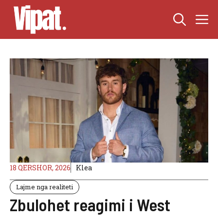
Skip
M
to
content
18 QERSHOR, 2026
Klea
Lajme nga realiteti
Zbulohet reagimi i West