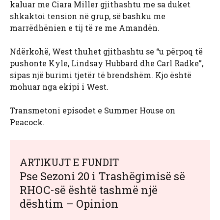
kaluar me Ciara Miller gjithashtu me sa duket
shkaktoi tension në grup, së bashku me
marrëdhënien e tij të re me Amandën.
Ndërkohë, West thuhet gjithashtu se “u përpoq të
pushonte Kyle, Lindsay Hubbard dhe Carl Radke”,
sipas një burimi tjetër të brendshëm. Kjo është
mohuar nga ekipi i West.
Transmetoni episodet e Summer House on
Peacock.
ARTIKUJT E FUNDIT
Pse Sezoni 20 i Trashëgimisë së
RHOC-së është tashmë një
dështim – Opinion