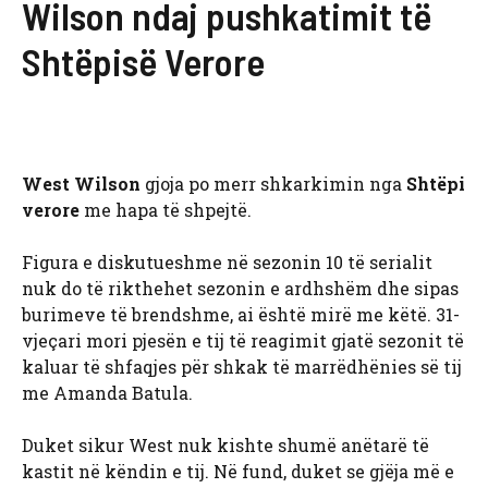
Wilson ndaj pushkatimit të
Shtëpisë Verore
West Wilson
gjoja po merr shkarkimin nga
Shtëpi
verore
me hapa të shpejtë.
Figura e diskutueshme në sezonin 10 të serialit
nuk do të rikthehet sezonin e ardhshëm dhe sipas
burimeve të brendshme, ai është mirë me këtë. 31-
vjeçari mori pjesën e tij të reagimit gjatë sezonit të
kaluar të shfaqjes për shkak të marrëdhënies së tij
me Amanda Batula.
Duket sikur West nuk kishte shumë anëtarë të
kastit në këndin e tij. Në fund, duket se gjëja më e