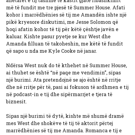
anëtarët e tij tashmë të kastit gjatë ribashkimit
më të fundit me tre pjesë të Summer House. Afati
kohor i marrëdhënies së tij me Amandën ishte një
pikë kryesore diskutimi, me Jesse Solomon që
hoqi afatin kohor të tij për këtë çështje javën e
kaluar. Kishte pasur pyetje se kur West dhe
Amanda filluan të takoheshin, me këtë të fundit
që sapo u nda me Kyle Cooke në janar.
Ndërsa West nuk do të kthehet në Summer House,
ai thuhet se është “në paqe me vendimin”, sipas
një burimi. Ata pretendojnë se ajo është në rritje
dhe në rritje për të, pasi ai fokuson të ardhmen e tij
në podcast-in e tij dhe sipërmarrjet e tjera të
biznesit.
Sipas një burimi të dytë, kishte më shumë dramë
mes West dhe shokëve të tij të aktorit përtej
marrëdhënies së tij me Amanda. Romanca e tij e