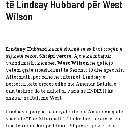
të Lindsay Hubbard për West
Wilson
Lindsay Hubbard
ka më shumë se sa fitoi rrogën e
saj këtë sezon
Shtëpi verore
. Ajo e ka mbajtur
vazhdimisht këmbën
West Wilson
në qafë, jo
vetëm gjatë ribashkimit të Sezonit 10 dhe specialit
Aftermath, por edhe në internet. Lindsay e
përsëriti këtë proces edhe me Amanda Batula, e
cila tashmë do të njihet si vajza që ENDESH ka
shkuar në Itali me West.
Lindsay u përpoq të arsyetonte me Amandën gjatë
speciale “The Aftermath”. “Ju hodhët në erë jetën
tuaj të rreme kur po fitonit. Shpresoj që kjo të të