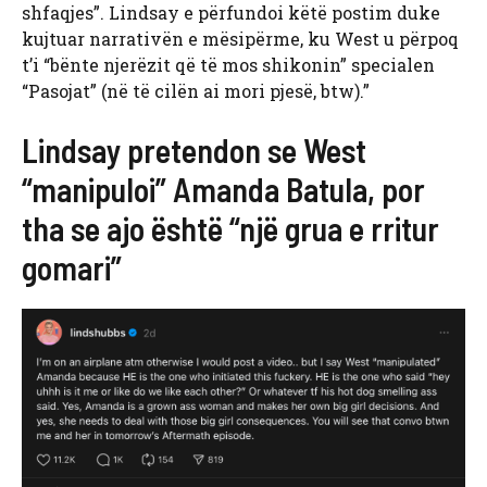
shfaqjes”. Lindsay e përfundoi këtë postim duke
kujtuar narrativën e mësipërme, ku West u përpoq
t’i “bënte njerëzit që të mos shikonin” specialen
“Pasojat” (në të cilën ai mori pjesë, btw).”
Lindsay pretendon se West
“manipuloi” Amanda Batula, por
tha se ajo është “një grua e rritur
gomari”