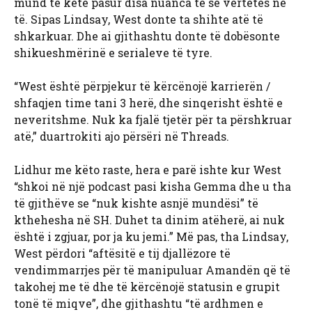
mund të ketë pasur disa nuanca të së vërtetës në
të. Sipas Lindsay, West donte ta shihte atë të
shkarkuar. Dhe ai gjithashtu donte të dobësonte
shikueshmërinë e serialeve të tyre.
“West është përpjekur të kërcënojë karrierën /
shfaqjen time tani 3 herë, dhe sinqerisht është e
neveritshme. Nuk ka fjalë tjetër për ta përshkruar
atë,” duartrokiti ajo përsëri në Threads.
Lidhur me këto raste, hera e parë ishte kur West
“shkoi në një podcast pasi kisha Gemma dhe u tha
të gjithëve se “nuk kishte asnjë mundësi” të
kthehesha në SH. Duhet ta dinim atëherë, ai nuk
është i zgjuar, por ja ku jemi.” Më pas, tha Lindsay,
West përdori “aftësitë e tij djallëzore të
vendimmarrjes për të manipuluar Amandën që të
takohej me të dhe të kërcënojë statusin e grupit
tonë të miqve”, dhe gjithashtu “të ardhmen e