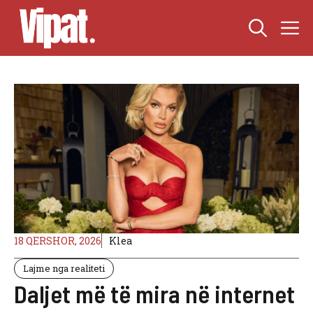
Skip
M
to
content
18 QERSHOR, 2026
Klea
Lajme nga realiteti
Daljet më të mira në internet