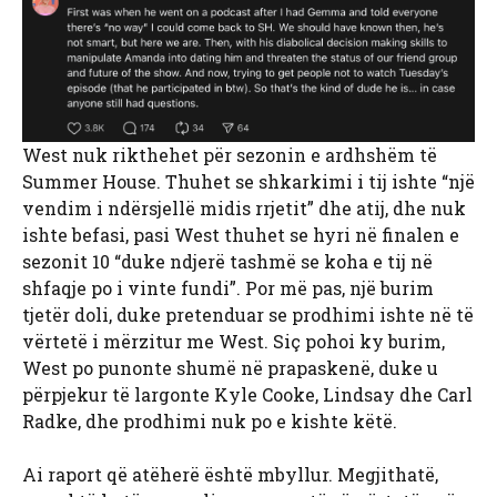
West nuk rikthehet për sezonin e ardhshëm të
Summer House. Thuhet se shkarkimi i tij ishte “një
vendim i ndërsjellë midis rrjetit” dhe atij, dhe nuk
ishte befasi, pasi West thuhet se hyri në finalen e
sezonit 10 “duke ndjerë tashmë se koha e tij në
shfaqje po i vinte fundi”. Por më pas, një burim
tjetër doli, duke pretenduar se prodhimi ishte në të
vërtetë i mërzitur me West. Siç pohoi ky burim,
West po punonte shumë në prapaskenë, duke u
përpjekur të largonte Kyle Cooke, Lindsay dhe Carl
Radke, dhe prodhimi nuk po e kishte këtë.
Ai raport që atëherë është mbyllur. Megjithatë,