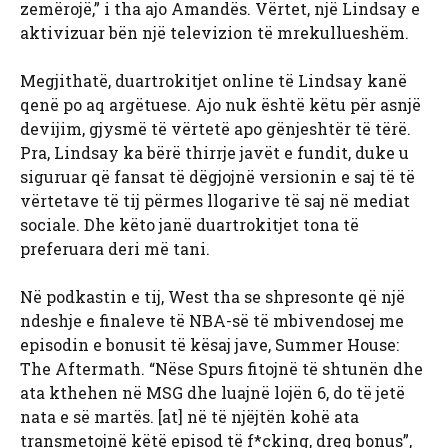
zemërojë,” i tha ajo Amandës. Vërtet, një Lindsay e
aktivizuar bën një televizion të mrekullueshëm.
Megjithatë, duartrokitjet online të Lindsay kanë
qenë po aq argëtuese. Ajo nuk është këtu për asnjë
devijim, gjysmë të vërtetë apo gënjeshtër të tërë.
Pra, Lindsay ka bërë thirrje javët e fundit, duke u
siguruar që fansat të dëgjojnë versionin e saj të të
vërtetave të tij përmes llogarive të saj në mediat
sociale. Dhe këto janë duartrokitjet tona të
preferuara deri më tani.
Në podkastin e tij, West tha se shpresonte që një
ndeshje e finaleve të NBA-së të mbivendosej me
episodin e bonusit të kësaj jave, Summer House:
The Aftermath. “Nëse Spurs fitojnë të shtunën dhe
ata kthehen në MSG dhe luajnë lojën 6, do të jetë
nata e së martës. [at] në të njëjtën kohë ata
transmetojnë këtë episod të f*cking, dreq bonus”,