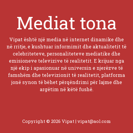
Mediat tona
Vipat është një media në internet dinamike dhe
në rritje, e kushtuar informimit dhe aktualitetit të
celebriteteve, personaliteteve mediatike dhe
emisioneve televizive të realitetit. E krijuar nga
një ekip i apasionuar në universin e njerëzve të
famshëm dhe televizionit të realitetit, platforma
jonë synon të bëhet përqëndrimi për lajme dhe
argëtim në këtë fushë.
Copyright © 2026 Vipat |
vipat@aol.com