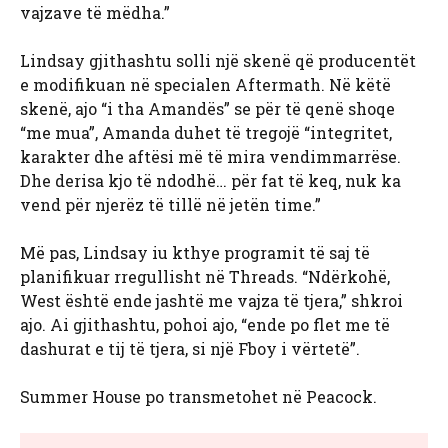
vajzave të mëdha.”
Lindsay gjithashtu solli një skenë që producentët
e modifikuan në specialen Aftermath. Në këtë
skenë, ajo “i tha Amandës” se për të qenë shoqe
“me mua”, Amanda duhet të tregojë “integritet,
karakter dhe aftësi më të mira vendimmarrëse.
Dhe derisa kjo të ndodhë… për fat të keq, nuk ka
vend për njerëz të tillë në jetën time.”
Më pas, Lindsay iu kthye programit të saj të
planifikuar rregullisht në Threads. “Ndërkohë,
West është ende jashtë me vajza të tjera,” shkroi
ajo. Ai gjithashtu, pohoi ajo, “ende po flet me të
dashurat e tij të tjera, si një Fboy i vërtetë”.
Summer House po transmetohet në Peacock.