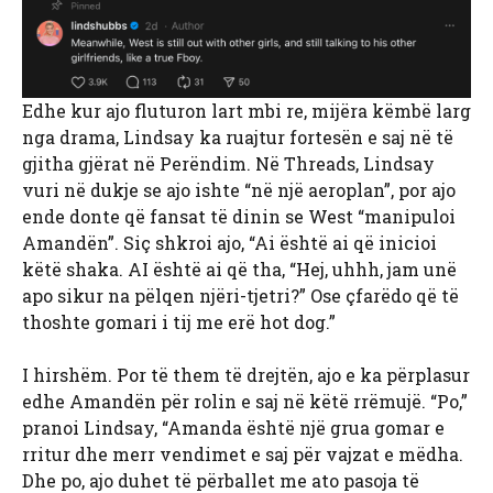
Edhe kur ajo fluturon lart mbi re, mijëra këmbë larg
nga drama, Lindsay ka ruajtur fortesën e saj në të
gjitha gjërat në Perëndim. Në Threads, Lindsay
vuri në dukje se ajo ishte “në një aeroplan”, por ajo
ende donte që fansat të dinin se West “manipuloi
Amandën”. Siç shkroi ajo, “Ai është ai që inicioi
këtë shaka. AI është ai që tha, “Hej, uhhh, jam unë
apo sikur na pëlqen njëri-tjetri?” Ose çfarëdo që të
thoshte gomari i tij me erë hot dog.”
I hirshëm. Por të them të drejtën, ajo e ka përplasur
edhe Amandën për rolin e saj në këtë rrëmujë. “Po,”
pranoi Lindsay, “Amanda është një grua gomar e
rritur dhe merr vendimet e saj për vajzat e mëdha.
Dhe po, ajo duhet të përballet me ato pasoja të