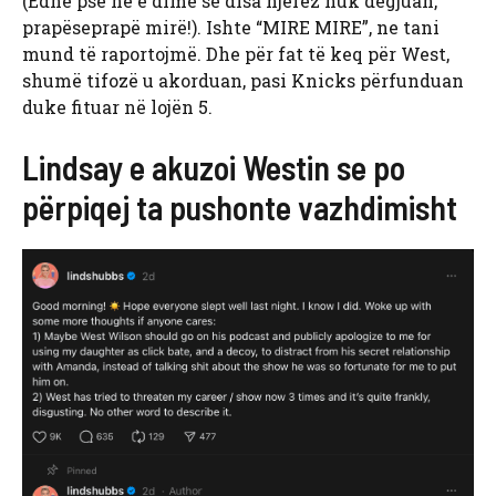
(Edhe pse ne e dimë se disa njerëz nuk dëgjuan,
prapëseprapë mirë!). Ishte “MIRE MIRE”, ne tani
mund të raportojmë. Dhe për fat të keq për West,
shumë tifozë u akorduan, pasi Knicks përfunduan
duke fituar në lojën 5.
Lindsay e akuzoi Westin se po
përpiqej ta pushonte vazhdimisht