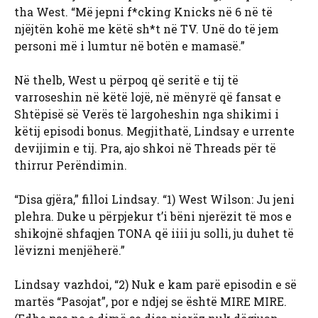
tha West. “Më jepni f*cking Knicks në 6 në të
njëjtën kohë me këtë sh*t në TV. Unë do të jem
personi më i lumtur në botën e mamasë.”
Në thelb, West u përpoq që seritë e tij të
varroseshin në këtë lojë, në mënyrë që fansat e
Shtëpisë së Verës të largoheshin nga shikimi i
këtij episodi bonus. Megjithatë, Lindsay e urrente
devijimin e tij. Pra, ajo shkoi në Threads për të
thirrur Perëndimin.
“Disa gjëra,” filloi Lindsay. “1) West Wilson: Ju jeni
plehra. Duke u përpjekur t’i bëni njerëzit të mos e
shikojnë shfaqjen TONA që iiii ju solli, ju duhet të
lëvizni menjëherë.”
Lindsay vazhdoi, “2) Nuk e kam parë episodin e së
martës “Pasojat”, por e ndjej se është MIRE MIRE.