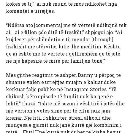
kokës së tij”, ai nuk mund të mos ndikohet nga
komentet e urrejtjes.
“Ndërsa ato [comments] me të vërtetë ndikojnë tek
ai… ai e fillon çdo ditë të freskët,” shpjegoi ajo. “Ai
kujdeset për shëndetin e tij mendor [through]
fizikisht me stërvitje, lutje dhe meditim. Kështu
që ai është me të vërtetë i qëllimshëm që të jetë
në një hapësirë ​​të mirë për familjen tonë.”
Mes gjithë reagimit të ashpër, Danny u përpoq të
shuante valën e urrejtjes muajin e kaluar duke
kërkuar falje publike në Instagram Stories. “Të
shikosh këto episode të fundit nuk ka qenë e
lehtë,” tha ai. “Ishte një sezon i vështirë i jetës dhe
një version i vetes sime për të cilin nuk jam
krenar. Një fitil i shkurtër, stresi, alkooli dhe
mungesa e gjumit nuk janë kurrë një kombinim i
mirë … [But] Unë kurrë nuk duhet të kisha hequr