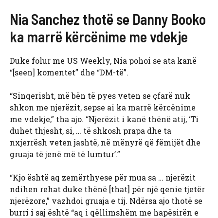
Nia Sanchez thotë se Danny Booko
ka marrë kërcënime me vdekje
Duke folur me US Weekly, Nia pohoi se ata kanë
“[seen] komentet” dhe “DM-të”.
“Sinqerisht, më bën të pyes veten se çfarë nuk
shkon me njerëzit, sepse ai ka marrë kërcënime
me vdekje,” tha ajo. “Njerëzit i kanë thënë atij, ‘Ti
duhet thjesht, si, … të shkosh prapa dhe ta
nxjerrësh veten jashtë, në mënyrë që fëmijët dhe
gruaja të jenë më të lumtur’.”
“Kjo është aq zemërthyese për mua sa … njerëzit
ndihen rehat duke thënë [that] për një qenie tjetër
njerëzore,” vazhdoi gruaja e tij. Ndërsa ajo thotë se
burri i saj është “aq i qëllimshëm me hapësirën e