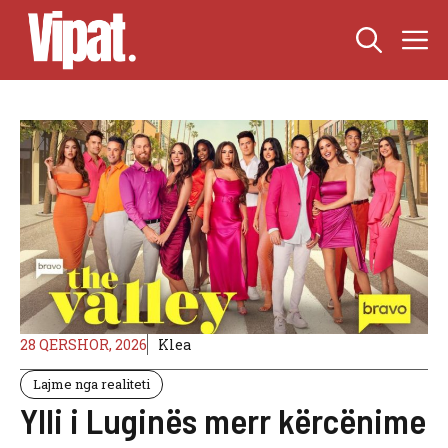
Skip
M
to
content
28 QERSHOR, 2026
Klea
Lajme nga realiteti
Ylli i Luginës merr kërcënime