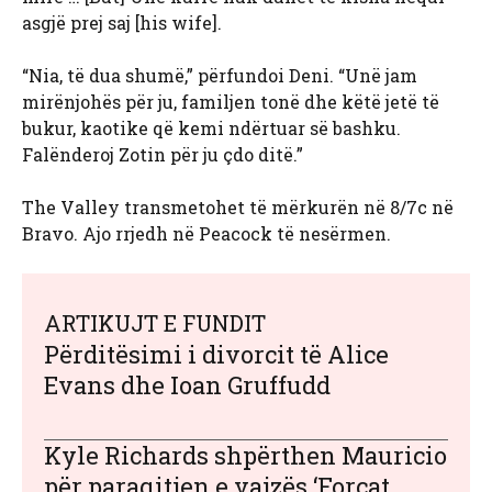
asgjë prej saj [his wife].
“Nia, të dua shumë,” përfundoi Deni. “Unë jam
mirënjohës për ju, familjen tonë dhe këtë jetë të
bukur, kaotike që kemi ndërtuar së bashku.
Falënderoj Zotin për ju çdo ditë.”
The Valley transmetohet të mërkurën në 8/7c në
Bravo. Ajo rrjedh në Peacock të nesërmen.
ARTIKUJT E FUNDIT
Përditësimi i divorcit të Alice
Evans dhe Ioan Gruffudd
Kyle Richards shpërthen Mauricio
për paraqitjen e vajzës ‘Forcat