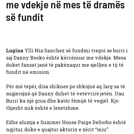
me vdekje në mes të dramës
së fundit
Lugina
Ylli Nia Sanchez së fundmi tregoi se burri i
saj Danny Booko është kërcënuar me vdekje. Mesa
duket fansat janë të pakënaqur me sjelljen e tij të
fundit në emision.
Për më tepër, disa shikues po shkojnë aq larg sa të
sugjerojnë që Danny duhet të vetëvrirë jetën. Uau.
Burri ka një grua dhe katër fëmijë të vegjël. Kjo
thjesht nuk është e lezetshme.
Edhe alumja e Summer House Paige DeSorbo është
ngjitur, duke e quajtur aktorin e zërit “miu”.