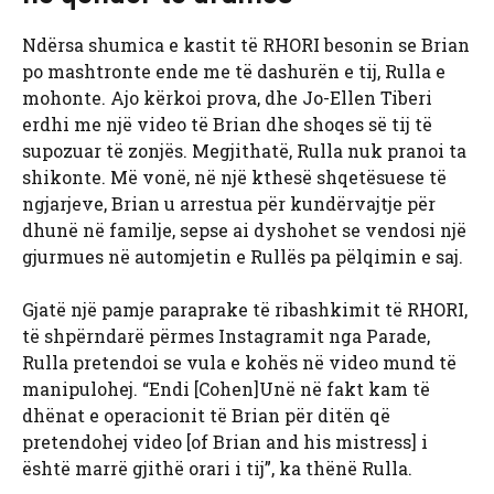
Ndërsa shumica e kastit të RHORI besonin se Brian
po mashtronte ende me të dashurën e tij, Rulla e
mohonte. Ajo kërkoi prova, dhe Jo-Ellen Tiberi
erdhi me një video të Brian dhe shoqes së tij të
supozuar të zonjës. Megjithatë, Rulla nuk pranoi ta
shikonte. Më vonë, në një kthesë shqetësuese të
ngjarjeve, Brian u arrestua për kundërvajtje për
dhunë në familje, sepse ai dyshohet se vendosi një
gjurmues në automjetin e Rullës pa pëlqimin e saj.
Gjatë një pamje paraprake të ribashkimit të RHORI,
të shpërndarë përmes Instagramit nga Parade,
Rulla pretendoi se vula e kohës në video mund të
manipulohej. “Endi [Cohen]Unë në fakt kam të
dhënat e operacionit të Brian për ditën që
pretendohej video [of Brian and his mistress] i
është marrë gjithë orari i tij”, ka thënë Rulla.