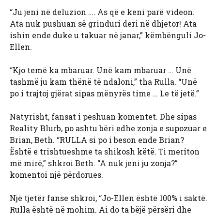
“Ju jeni në deluzion …. As që e keni parë videon.
Ata nuk pushuan së grinduri deri në dhjetor! Ata
ishin ende duke u takuar në janar,” këmbënguli Jo-
Ellen.
“Kjo temë ka mbaruar. Unë kam mbaruar … Unë
tashmë ju kam thënë të ndaloni,” tha Rulla. “Unë
po i trajtoj gjërat sipas mënyrës time … Le të jetë.”
Natyrisht, fansat i peshuan komentet. Dhe sipas
Reality Blurb, po ashtu bëri edhe zonja e supozuar e
Brian, Beth. “RULLA si po i beson ende Brian?
Është e trishtueshme ta shikosh këtë. Ti meriton
më mirë,” shkroi Beth. “A nuk jeni ju zonja?”
komentoi një përdorues.
Një tjetër fanse shkroi, “Jo-Ellen është 100% i saktë.
Rulla është në mohim. Ai do ta bëjë përsëri dhe