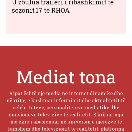
U zbulua traileri i ribashkimit të
sezonit 17 të RHOA
Mediat tona
Vipat është një media në internet dinamike dhe
në rritje, e kushtuar informimit dhe aktualitetit të
celebriteteve, personaliteteve mediatike dhe
emisioneve televizive të realitetit. E krijuar nga
një ekip i apasionuar në universin e njerëzve të
famshëm dhe televizionit të realitetit, platforma