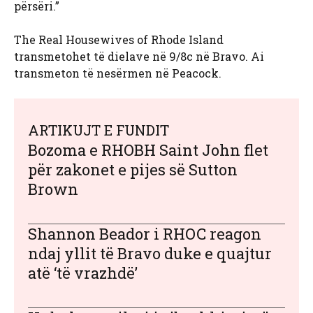
përsëri.”
The Real Housewives of Rhode Island
transmetohet të dielave në 9/8c në Bravo. Ai
transmeton të nesërmen në Peacock.
ARTIKUJT E FUNDIT
Bozoma e RHOBH Saint John flet
për zakonet e pijes së Sutton
Brown
Shannon Beador i RHOC reagon
ndaj yllit të Bravo duke e quajtur
atë ‘të vrazhdë’