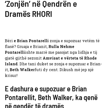
‘Zonjën’ në Qendrën e
Dramës RHORI
Bëri
e Brian Pontarelli
zonja e supozuar vetëm të
flasë? Gruaja e Brianit,
Rulla Nehme
Pontarelli
ishte marrë me pasojat nga lidhja e tij
gjatë gjithë sezonit
Amvisat e vërteta të Rhode
Island
. Dhe tani duket se zonja e supozuar e Brian-
it,
Beth Walker
futi dy cent. Dikush më jep një
krisur!
E dashura e supozuar e Brian
Pontarellit, Beth Walker, ka qenë
në qendër të dramës