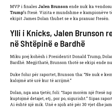
MVP i finales
Jalen Brunson
ende nuk ka vendosur 
Trump’
s ftesë. Vizita e mundshme e kampionëve të
ekipit James Dolan thuhet se e ka pranuar ftesën.
Ylli i Knicks, Jalen Brunson 
në Shtëpinë e Bardhë
Miku prej kohësh i Presidentit Donald Trump, Dolan
Bardhë. Megjithatë, Brunson thotë se ekipi ende nu
Duke folur për raportet, Brunson tha: “Ne nuk e kemi
kalojmë atë urë kur të arrijmë.”
Dolan, nga ana tjetër, foli: “Sapo morëm një ftesë 
kuptojmë detajet, etj., por po, sigurisht.” Sipas rapo
Ai është një mik. Unë e njoh atë për 30 vjet dhe ja