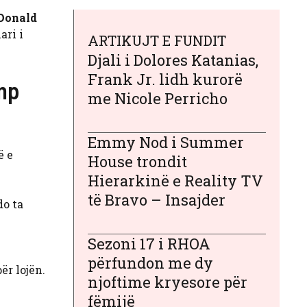
Donald
ari i
ARTIKUJT E FUNDIT
Djali i Dolores Katanias,
Frank Jr. lidh kurorë
ump
me Nicole Perricho
Emmy Nod i Summer
ë e
House trondit
Hierarkinë e Reality TV
të Bravo – Insajder
do ta
Sezoni 17 i RHOA
përfundon me dy
ër lojën.
njoftime kryesore për
fëmijë