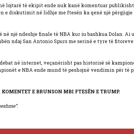
ë lojtarë të ekipit ende nuk kanë komentuar publikisht
e diskutimit në lidhje me ftesën ka qenë një përgjigje 
ë në një ndeshje finale të NBA kur iu bashkua Dolan. Ai 
ën ndaj San Antonio Spurs me serinë e tyre të fitoreve 
 debat në internet, veçanërisht pas historisë së kampio
mpionët e NBA ende mund të peshojnë vendimin për të 
ËR KOMENTET E BRUNSON MBI FTESËN E TRUMP.
ueshme”.