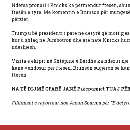
Ndërsa pronari i Knicks ka përmendur ftesën, shum
ftesën e tyre. Me komentin e Brunson për mungesën 
përzier.
Trump u bë presidenti i parë në detyrë që mori pjes
kur u shfaq në Jumbotron dhe atë natë Knicks humb
ndeshjesh.
Vizita e ekipit në Shtëpinë e Bardhë ka ndezur një
kanë vendosur për ftesën. Brunson sugjeron se ka
ftesën.
NA TË DIJMË ÇFARË JANË Pikëpamjet TUAJ P
Fillimisht e raportuar nga Aman Sharma për “E detyr