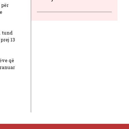
 për
e
u tund
prej 13
nëve që
pranuar