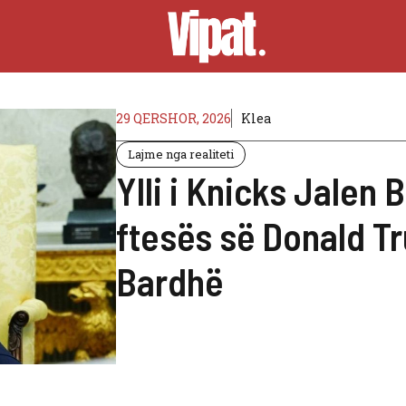
29 QERSHOR, 2026
Klea
Lajme nga realiteti
Ylli i Knicks Jalen
ftesës së Donald T
Bardhë