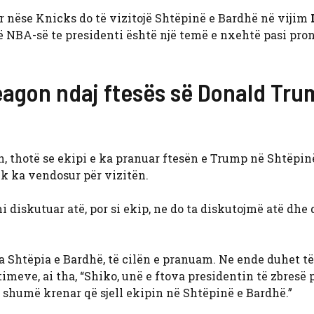
nëse Knicks do të vizitojë Shtëpinë e Bardhë në vijim
 NBA-së te presidenti është një temë e nxehtë pasi pron
reagon ndaj ftesës së Donald Tr
, thotë se ekipi e ka pranuar ftesën e Trump në Shtëpin
k ka vendosur për vizitën.
 diskutuar atë, por si ekip, ne do ta diskutojmë atë dhe 
nga Shtëpia e Bardhë, të cilën e pranuam. Ne ende duhet të
rtimeve, ai tha, “Shiko, unë e ftova presidentin të zbresë p
m shumë krenar që sjell ekipin në Shtëpinë e Bardhë.”