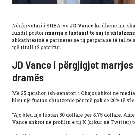
Nënkryetari i SHBA-ve
JD Vance
ka dhënë me shak
fundit postoi r
marrja e fustanit të saj të shtatzëni
shkathtësinë e partneres së tij përpara se të tallte 
një titull të papritur.
JD Vance i përgjigjet marrjes
dramës
Më 25 qershor, ish-senatori i Ohajos shkoi në mediat 
bleu një fustan shtatzënie për më pak se 20% të vlerë
“Ajo bleu një fustan 50 dollarë për 8.75 dollarë. Am
Vance shkroi në profilin e tij X (dikur në Twitter) t