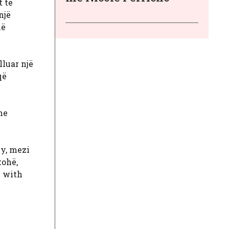
t të
një
në
lluar një
që
he
vy, mezi
kohë,
e with