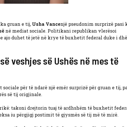
a gruan e tij,
Usha Vance
një pseudonim surprizë pasi 
së
në mediat sociale. Politikani republikan vlerësoi
se ajo duhet të jetë në krye të buxhetit federal duke i dh
 së veshjes së Ushës në mes të
sociale për të ndarë një emër surprizë për gruan e tij, pa
s së tij origjinale.
erikë: takoni drejtorin tuaj të ardhshëm të buxhetit feder
eksa iu përgjigj postimit të gjysmës së tij më të mirë.