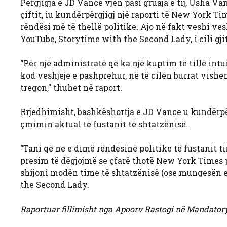
Përgjigja e JD Vance vjen pasi gruaja e tij, Usha Va
çiftit, iu kundërpërgjigj një raporti të New York Ti
rëndësi më të thellë politike. Ajo në fakt veshi vesh
YouTube, Storytime with the Second Lady, i cili gj
“Për një administratë që ka një kuptim të tillë intui
kod veshjeje e pashprehur, në të cilën burrat vishen
tregon,” thuhet në raport.
Rrjedhimisht, bashkëshortja e JD Vance u kundërpër
çmimin aktual të fustanit të shtatzënisë.
“Tani që ne e dimë rëndësinë politike të fustanit t
presim të dëgjojmë se çfarë thotë New York Times 
shijoni modën time të shtatzënisë (ose mungesën e 
the Second Lady.
Raportuar fillimisht nga Apoorv Rastogi në Mandatory