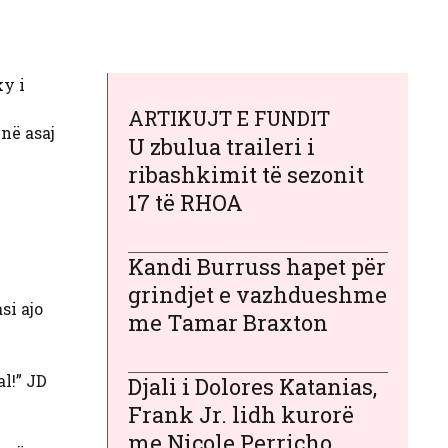
ky i
ARTIKUJT E FUNDIT
ënë asaj
U zbulua traileri i
ribashkimit të sezonit
17 të RHOA
Kandi Burruss hapet për
grindjet e vazhdueshme
si ajo
me Tamar Braxton
al!” JD
Djali i Dolores Katanias,
Frank Jr. lidh kurorë
me Nicole Perricho