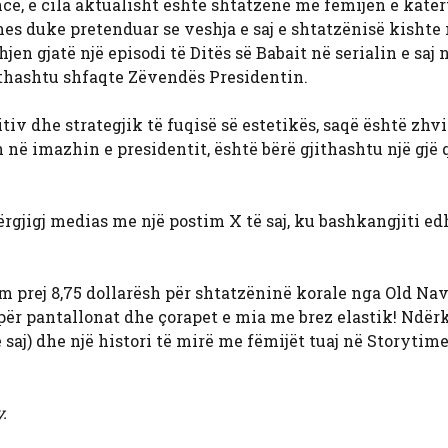
nce, e cila aktualisht është shtatzënë me fëmijën e katër
mes duke pretenduar se veshja e saj e shtatzënisë kishte 
jen gjatë një episodi të Ditës së Babait në serialin e saj 
ithashtu shfaqte Zëvendës Presidentin.
tiv dhe strategjik të fuqisë së estetikës, saqë është zhvi
 në imazhin e presidentit, është bërë gjithashtu një gjë 
gjigj medias me një postim X të saj, ku bashkangjiti ed
im prej 8,75 dollarësh për shtatzëninë korale nga Old Na
për pantallonat dhe çorapet e mia me brez elastik! Ndër
saj) dhe një histori të mirë me fëmijët tuaj në Storytim
.