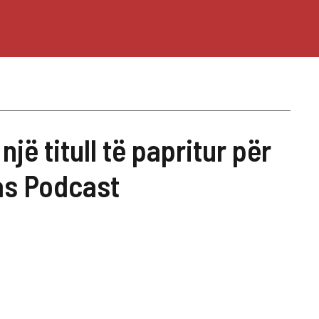
jë titull të papritur për
pas Podcast