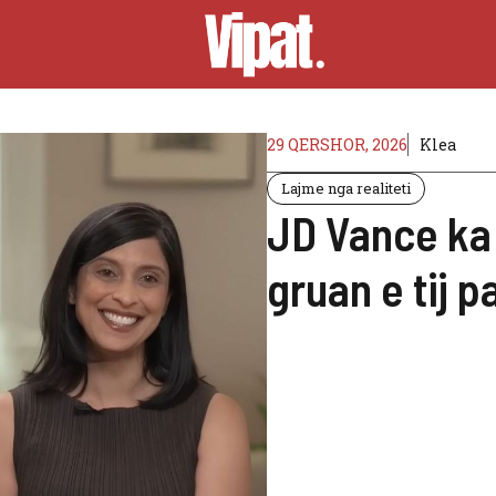
29 QERSHOR, 2026
Klea
Lajme nga realiteti
JD Vance ka n
gruan e tij 