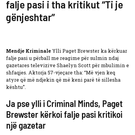
falje pasi i tha kritikut “Ti je
gënjeshtar”
Mendje Kriminale
Ylli Paget Brewster ka kërkuar
falje pasi u përball me reagime për sulmin ndaj
gazetares televizive Shaelyn Scott për mbulimin e
shfaqjes. Aktorja 57-vjeçare tha: “Më vjen keq
atyre që më ndjekin që më keni parë të sillesha
kështu”.
Ja pse ylli i Criminal Minds, Paget
Brewster kërkoi falje pasi kritikoi
një gazetar