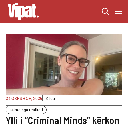
Skip
M
to
content
24 QERSHOR, 2026
Klea
Lajme nga realiteti
Ylli i “Criminal Minds” kërkon