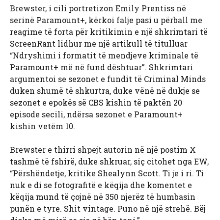
Brewster, i cili portretizon Emily Prentiss në
serinë Paramount+, kërkoi falje pasi u përball me
reagime të forta për kritikimin e një shkrimtari të
ScreenRant lidhur me një artikull të titulluar
“Ndryshimi i formatit të mendjeve kriminale të
Paramount+ më në fund dështuar”. Shkrimtari
argumentoi se sezonet e fundit të Criminal Minds
duken shumë të shkurtra, duke vënë në dukje se
sezonet e epokës së CBS kishin të paktën 20
episode secili, ndërsa sezonet e Paramount+
kishin vetëm 10.
Brewster e thirri shpejt autorin në një postim X
tashmë të fshirë, duke shkruar, siç citohet nga EW,
“Përshëndetje, kritike Shealynn Scott. Ti je i ri. Ti
nuk e di se fotografitë e këqija dhe komentet e
këqija mund të çojnë në 350 njerëz të humbasin
punën e tyre. Shit vintage. Puno në një strehë. Bëj