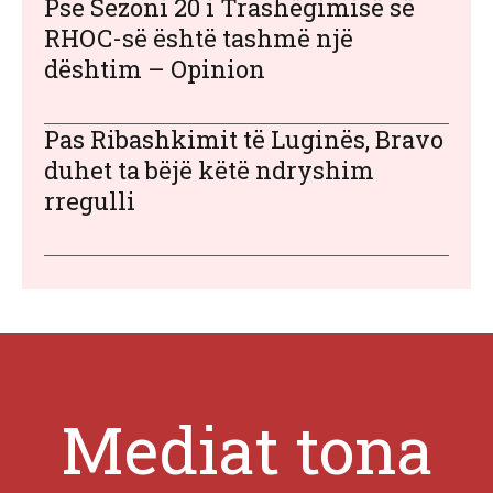
Pse Sezoni 20 i Trashëgimisë së
RHOC-së është tashmë një
dështim – Opinion
Pas Ribashkimit të Luginës, Bravo
duhet ta bëjë këtë ndryshim
rregulli
Mediat tona