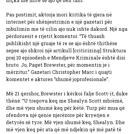
diçka më mirë se ajo që bën tani.”
Pas postimit, aktorja mori kritika të gjera në
internet për shënjestrimin e një gazetari për
mbulimin me të cilin ajo nuk ishte dakord. Një nga
përdoruesit e rrjetit komentoi: “Të thuash
publikisht një gruaje të re se ajo është thithëse
sepse ajo shkroi një artikull [criticizing] Struktura
prej 10 episodesh e Mendjeve Kriminale është disi
bruto. Jo, Paget Brewster, për momentin je i
mërzitur.” Gazetari Christopher Marc i quajti
komentet e aktores “shumë joprofesionale”.
Më 21 qershor, Brewster i kërkoi falje Scott-it, duke
thënë: “U tregova keq me Shealyn Scott mbrëmë,
dhe më vjen shumë keq për këtë. Turp për mua që
ofendova një qenie njerëzore për kryerjen e
detyrës së tyre. Më vjen shumë keq, Shealyn. Dhe
më vjen keq për ata që më ndjekin që më patë të