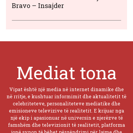
Bravo – Insajder
Mediat tona
Vipat është një media në internet dinamike dhe
në rritje, e kushtuar informimit dhe aktualitetit të
celebriteteve, personaliteteve mediatike dhe
emisioneve televizive të realitetit. E krijuar nga
një ekip i apasionuar në universin e njerëzve të
famshëm dhe televizionit të realitetit, platforma
jonë synon të bëhet përqëndrimi për lajme dhe