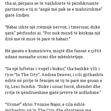
tha ai, përpara se të vazhdonte të përshkruante
partneren e tij si “asgjë më pak se e mahnitshme”
gjatë lindjes.
“Babai ishte një rrëmujë nervoz, i tmerruar, duke
qarë,” përfundoi ai. “Por nuk mund të kërkoja një
ditë më të mirë të parë të babait.”
Në pjesën e komenteve, miqtë dhe fansat e çiftit
ndanë mesazhe urimi dhe mbështetjeje.
“Sa një luftëtar i vogël i bukur,” tha bashkë-ylli i
tyre “In The City”, Andrea Denver, i cili gjithashtu
është në pritje të fëmijës së tij të parë me gruan e
tij, Lexi Sundin. “Duke i uruar forcë, shëndet dhe
rritje të qëndrueshme gjatë javëve të ardhshme.”
“Urime!” shtoi Yvonne Najor, e cila është
gjithashtu në In The City dhe shtatzënë me