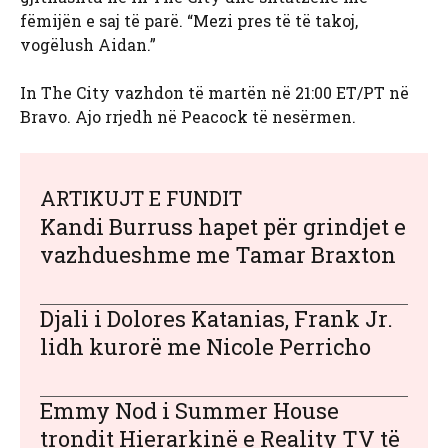
fëmijën e saj të parë. “Mezi pres të të takoj,
vogëlush Aidan.”
In The City vazhdon të martën në 21:00 ET/PT në
Bravo. Ajo rrjedh në Peacock të nesërmen.
ARTIKUJT E FUNDIT
Kandi Burruss hapet për grindjet e
vazhdueshme me Tamar Braxton
Djali i Dolores Katanias, Frank Jr.
lidh kurorë me Nicole Perricho
Emmy Nod i Summer House
trondit Hierarkinë e Reality TV të