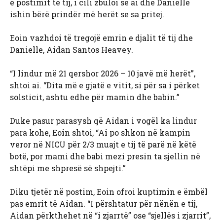
e postimit të tij, i cili zbuloi se ai dhe Danielle
ishin bërë prindër më herët se sa pritej.
Eoin vazhdoi të tregojë emrin e djalit të tij dhe
Danielle, Aidan Santos Heavey.
“I lindur më 21 qershor 2026 – 10 javë më herët”,
shtoi ai. “Dita më e gjatë e vitit, si për sa i përket
solsticit, ashtu edhe për mamin dhe babin.”
Duke pasur parasysh që Aidan i vogël ka lindur
para kohe, Eoin shtoi, “Ai po shkon në kampin
veror në NICU për 2/3 muajt e tij të parë në këtë
botë, por mami dhe babi mezi presin ta sjellin në
shtëpi me shpresë së shpejti.”
Diku tjetër në postim, Eoin ofroi kuptimin e ëmbël
pas emrit të Aidan. “I përshtatur për nënën e tij,
Aidan përkthehet në “i zjarrtë” ose “sjellës i zjarrit”,