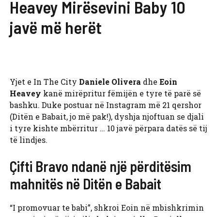
Heavey Mirësevini Baby 10
javë më herët
Yjet e In The City
Daniele Olivera
dhe
Eoin
Heavey
kanë mirëpritur fëmijën e tyre të parë së
bashku. Duke postuar në Instagram më 21 qershor
(Ditën e Babait, jo më pak!), dyshja njoftuan se djali
i tyre kishte mbërritur … 10 javë përpara datës së tij
të lindjes.
Çifti Bravo ndanë një përditësim
mahnitës në Ditën e Babait
“I promovuar te babi”, shkroi Eoin në mbishkrimin