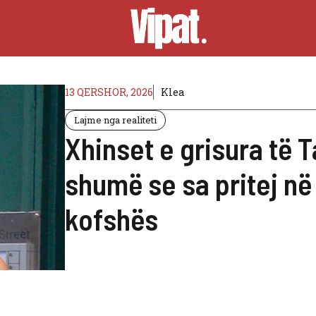
13 QERSHOR, 2026
Klea
Lajme nga realiteti
Xhinset e grisura të 
shumë se sa pritej në
kofshës