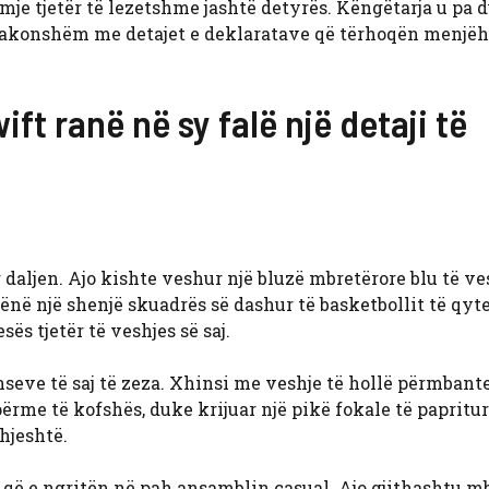
mje tjetër të lezetshme jashtë detyrës. Këngëtarja u pa 
 zakonshëm me detajet e deklaratave që tërhoqën menjëh
ift ranë në sy falë një detaji të
 daljen. Ajo kishte veshur një bluzë mbretërore blu të v
në një shenjë skuadrës së dashur të basketbollit të qyte
ës tjetër të veshjes së saj.
nseve të saj të zeza. Xhinsi me veshje të hollë përmbante
përme të kofshës, duke krijuar një pikë fokale të papritur
hjeshtë.
 që e ngritën në pah ansamblin casual. Ajo gjithashtu m