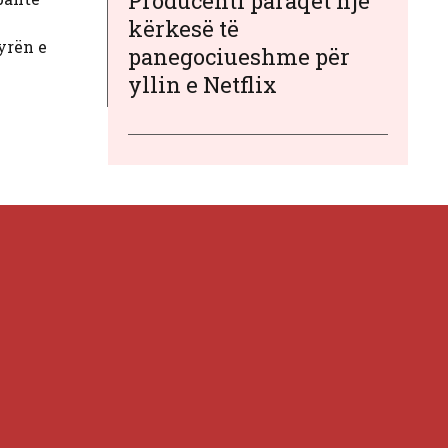
Producenti paraqet një
kërkesë të
tyrën e
panegociueshme për
yllin e Netflix