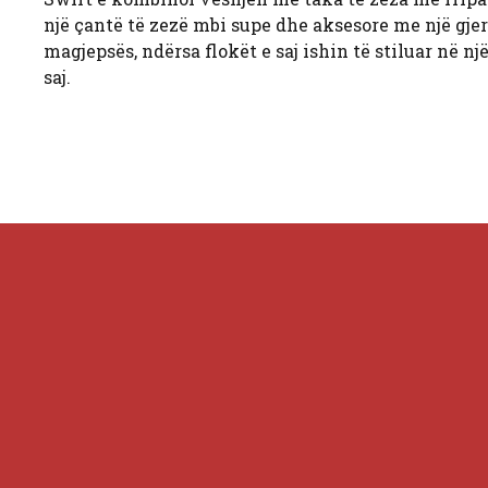
një çantë të zezë mbi supe dhe aksesore me një gjer
magjepsës, ndërsa flokët e saj ishin të stiluar në n
saj.