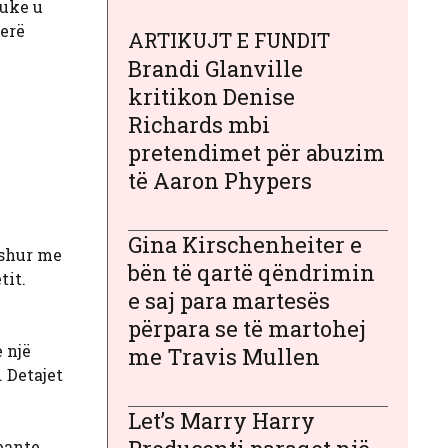
duke u
erë
ARTIKUJT E FUNDIT
Brandi Glanville
kritikon Denise
Richards mbi
pretendimet për abuzim
të Aaron Phypers
Gina Kirschenheiter e
eshur me
bën të qartë qëndrimin
tit.
e saj para martesës
përpara se të martohej
 një
me Travis Mullen
. Detajet
Let’s Marry Harry
bante