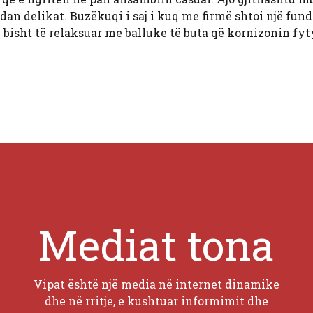
dan delikat. Buzëkuqi i saj i kuq me firmë shtoi një fund
jë bisht të relaksuar me balluke të buta që kornizonin fy
Mediat tona
Vipat është një media në internet dinamike
dhe në rritje, e kushtuar informimit dhe