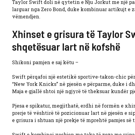
Taylor Swift doli në qytetin e Nju Jorkut me një pa
larguar nga Zero Bond, duke kombinuar artikujt e
vëmendjen.
Xhinset e grisura të Taylor Sw
shqetësuar lart në kofshë
Shikoni pamjen e saj këtu –
Swift përqafoi një estetikë sportive-takon-chic për
“New York Knicks” në pjesën e përparme, duke i dhë
Maja e gjallë shtoi një ngjyrë të theksuar kundër pjes
Pjesa e spikatur, megjithatë, erdhi në formën e xhi
prerje të vështirë të pozicionuar lart në pjesën e si
e grisura i shtuan një prekje të mprehtë pamjes së t
Swift e kombinoi veshjen me taka të zeza me rripa