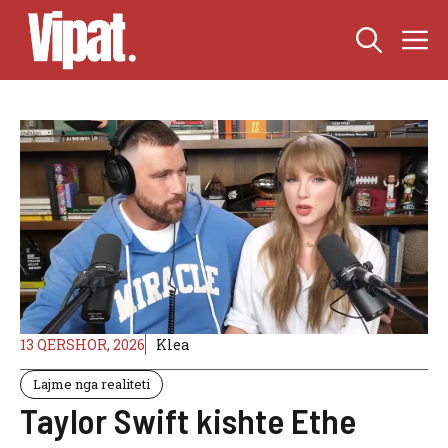
Skip
M
to
content
13 QERSHOR, 2026
Klea
Lajme nga realiteti
Taylor Swift kishte Ethe