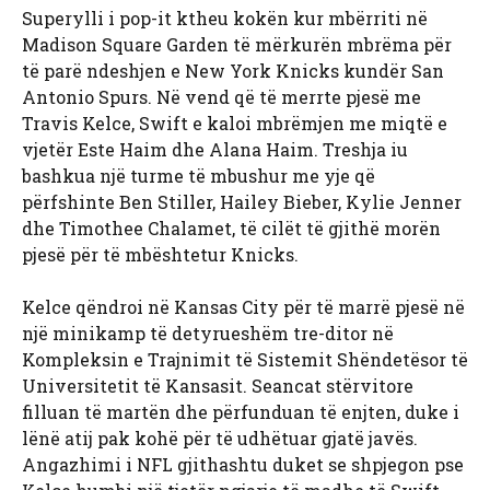
Superylli i pop-it ktheu kokën kur mbërriti në
Madison Square Garden të mërkurën mbrëma për
të parë ndeshjen e New York Knicks kundër San
Antonio Spurs. Në vend që të merrte pjesë me
Travis Kelce, Swift e kaloi mbrëmjen me miqtë e
vjetër Este Haim dhe Alana Haim. Treshja iu
bashkua një turme të mbushur me yje që
përfshinte Ben Stiller, Hailey Bieber, Kylie Jenner
dhe Timothee Chalamet, të cilët të gjithë morën
pjesë për të mbështetur Knicks.
Kelce qëndroi në Kansas City për të marrë pjesë në
një minikamp të detyrueshëm tre-ditor në
Kompleksin e Trajnimit të Sistemit Shëndetësor të
Universitetit të Kansasit. Seancat stërvitore
filluan të martën dhe përfunduan të enjten, duke i
lënë atij pak kohë për të udhëtuar gjatë javës.
Angazhimi i NFL gjithashtu duket se shpjegon pse