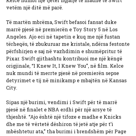
Kelce humbi një tjetër ngjarje të madhe të Swift
vetëm një ditë më parë.
Të martën mbrëma, Swift befasoi fansat duke
marrë pjesë në premierën e Toy Story 5 në Los
Angeles. Ajo eci në tapetin e kuq me një fustan
tërheqës, të zbukuruar me kristale, ndërsa festonte
përfshirjen e saj në vazhdimin e shumëpritur të
Pixar. Swift gjithashtu kontribuoi me një këngë
origjinale, “I Knew It, I Knew You”, në film. Kelce
nuk mundi të merrte pjesë në premierën sepse
detyrimet e tij në minikamp e mbajtën në Kansas
City.
Sipas një burimi, vendimi i Swift për të marrë
pjesë në finalet e NBA erdhi për një arsye të
thjeshtë. “Ajo është një tifoze e madhe e Knicks
dhe me të vërtetë dëshiron të jetë atje për t’i
mbështetur ata,” tha burimi i brendshëm për Page