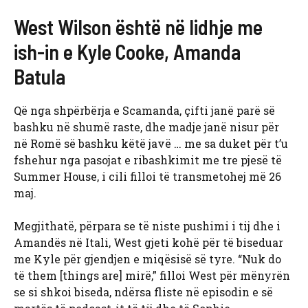
West Wilson është në lidhje me
ish-in e Kyle Cooke, Amanda
Batula
Që nga shpërbërja e Scamanda, çifti janë parë së
bashku në shumë raste, dhe madje janë nisur për
në Romë së bashku këtë javë … me sa duket për t’u
fshehur nga pasojat e ribashkimit me tre pjesë të
Summer House, i cili filloi të transmetohej më 26
maj.
Megjithatë, përpara se të niste pushimi i tij dhe i
Amandës në Itali, West gjeti kohë për të biseduar
me Kyle për gjendjen e miqësisë së tyre. “Nuk do
të them [things are] mirë,” filloi West për mënyrën
se si shkoi biseda, ndërsa fliste në episodin e së