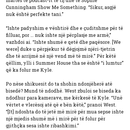
martës të podcast-it të tij dhe të Sophie
Cunningham Show Me Something. “Sikur, asgjë
nuk është perfekte tani.”
“Ishte padyshim e vështirë dhe e çuditshme për të
filluar, por … nuk ishte një përplasje me armë,”
vazhdoi ai. “Ishte shumë e qetë dhe paqësore. [We
were] duke u përpjekur të dëgjojmë njëri-tjetrin
dhe të arrijmë në një vend më të mirë.” Për këtë
qëllim, ylli i Summer House tha se është “i lumtur”
që ka folur me Kyle.
Po nëse shikuesit do ta shohin ndonjëherë atë
bisedë? Mund të ndodhë. West zbuloi se biseda ka
ndodhur para kamerave, me kërkesë të Kyle. “Unë
vërtet e vlerësoj atë që e bën këtë,” pranoi West.
“[It] ndoshta do të jetë më mirë për mua sepse ishte
një mjedis shumë më i mirë për të folur për
gjithçka sesa ishte ribashkimi.”