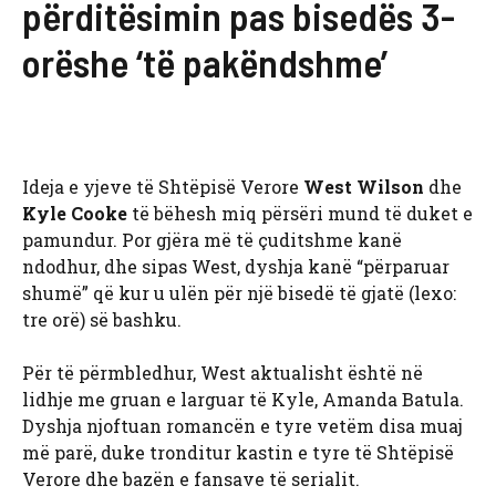
përditësimin pas bisedës 3-
orëshe ‘të pakëndshme’
Ideja e yjeve të Shtëpisë Verore
West Wilson
dhe
Kyle Cooke
të bëhesh miq përsëri mund të duket e
pamundur. Por gjëra më të çuditshme kanë
ndodhur, dhe sipas West, dyshja kanë “përparuar
shumë” që kur u ulën për një bisedë të gjatë (lexo:
tre orë) së bashku.
Për të përmbledhur, West aktualisht është në
lidhje me gruan e larguar të Kyle, Amanda Batula.
Dyshja njoftuan romancën e tyre vetëm disa muaj
më parë, duke tronditur kastin e tyre të Shtëpisë
Verore dhe bazën e fansave të serialit.