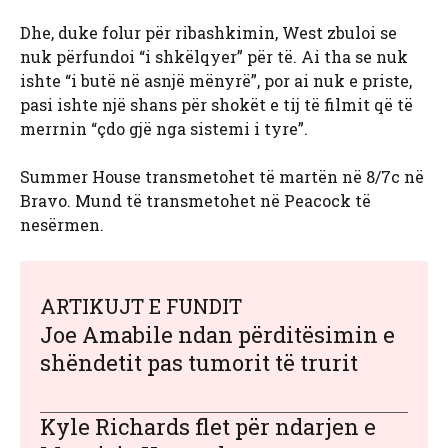
Dhe, duke folur për ribashkimin, West zbuloi se
nuk përfundoi “i shkëlqyer” për të. Ai tha se nuk
ishte “i butë në asnjë mënyrë”, por ai nuk e priste,
pasi ishte një shans për shokët e tij të filmit që të
merrnin “çdo gjë nga sistemi i tyre”.
Summer House transmetohet të martën në 8/7c në
Bravo. Mund të transmetohet në Peacock të
nesërmen.
ARTIKUJT E FUNDIT
Joe Amabile ndan përditësimin e
shëndetit pas tumorit të trurit
Kyle Richards flet për ndarjen e