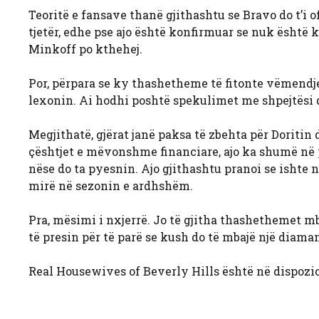
Teoritë e fansave thanë gjithashtu se Bravo do t’i
tjetër, edhe pse ajo është konfirmuar se nuk është 
Minkoff po kthehej.
Por, përpara se ky thashetheme të fitonte vëmendje
lexonin. Ai hodhi poshtë spekulimet me shpejtësi d
Megjithatë, gjërat janë paksa të zbehta për Doriti
çështjet e mëvonshme financiare, ajo ka shumë në pja
nëse do ta pyesnin. Ajo gjithashtu pranoi se ishte n
mirë në sezonin e ardhshëm.
Pra, mësimi i nxjerrë. Jo të gjitha thashethemet mb
të presin për të parë se kush do të mbajë një diama
Real Housewives of Beverly Hills është në dispozi