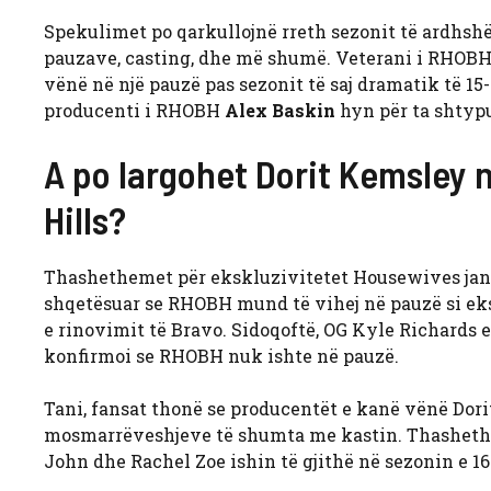
Spekulimet po qarkullojnë rreth sezonit të ardhsh
pauzave, casting, dhe më shumë. Veterani i RHOB
vënë në një pauzë pas sezonit të saj dramatik të 15
producenti i RHOBH
Alex Baskin
hyn për ta shtypu
A po largohet Dorit Kemsley n
Hills?
Thashethemet për ekskluzivitetet Housewives janë
shqetësuar se RHOBH mund të vihej në pauzë si ekskl
e rinovimit të Bravo. Sidoqoftë, OG Kyle Richards
konfirmoi se RHOBH nuk ishte në pauzë.
Tani, fansat thonë se producentët e kanë vënë Dorit
mosmarrëveshjeve të shumta me kastin. Thashethe
John dhe Rachel Zoe ishin të gjithë në sezonin e 16-