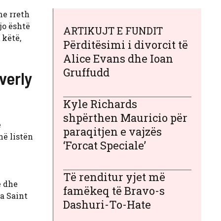
e rreth
jo është
ARTIKUJT E FUNDIT
 këtë,
Përditësimi i divorcit të
Alice Evans dhe Ioan
Gruffudd
verly
Kyle Richards
shpërthen Mauricio për
ë
paraqitjen e vajzës
në listën
‘Forcat Speciale’
Të renditur yjet më
ë dhe
famëkeq të Bravo-s
a Saint
Dashuri-To-Hate