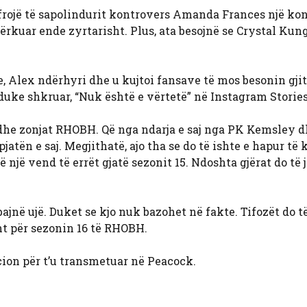
 ofrojë të sapolindurit kontrovers Amanda Frances një ko
kërkuar ende zyrtarisht. Plus, ata besojnë se Crystal Kun
, Alex ndërhyri dhe u kujtoi fansave të mos besonin gji
uke shkruar, “Nuk është e vërtetë” në Instagram Stories
n dhe zonjat RHOBH. Që nga ndarja e saj nga PK Kemsley 
tën e saj. Megjithatë, ajo tha se do të ishte e hapur të 
ë një vend të errët gjatë sezonit 15. Ndoshta gjërat do të
ajnë ujë. Duket se kjo nuk bazohet në fakte. Tifozët do t
nt për sezonin 16 të RHOBH.
cion për t’u transmetuar në Peacock.