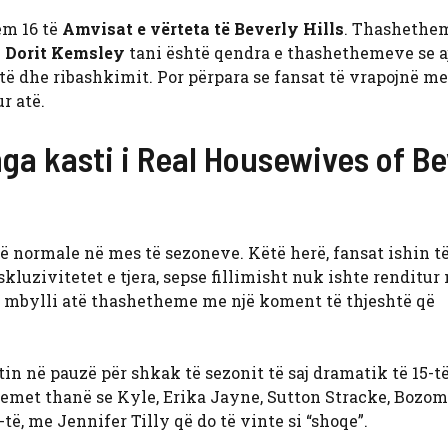
ëm 16 të
Amvisat e vërteta të Beverly Hills
. Thashethem
H
Dorit Kemsley
tani është qendra e thashethemeve se a
-të dhe ribashkimit. Por përpara se fansat të vrapojnë me
r atë.
ga kasti i Real Housewives of Be
 normale në mes të sezoneve. Këtë herë, fansat ishin t
uzivitetet e tjera, sepse fillimisht nuk ishte renditur 
 e mbylli atë thashetheme me një koment të thjeshtë që
in në pauzë për shkak të sezonit të saj dramatik të 15-t
met thanë se Kyle, Erika Jayne, Sutton Stracke, Bozom
të, me Jennifer Tilly që do të vinte si “shoqe”.