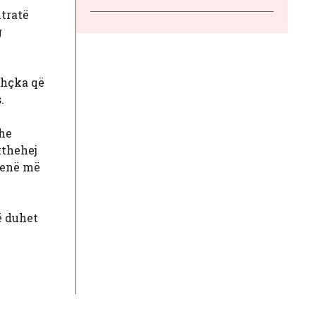
ntratë
g
thçka që
.
dhe
kthehej
 jenë më
ë duhet