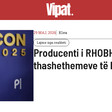
29 MAJ, 2026
Klea
Lajme nga realiteti
Producenti i RHOBH 
thashethemeve të 