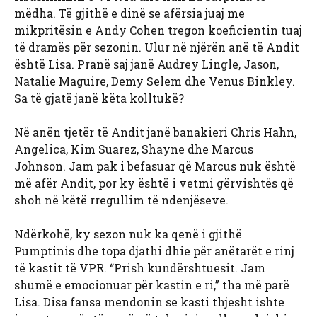
mëdha. Të gjithë e dinë se afërsia juaj me
mikpritësin e Andy Cohen tregon koeficientin tuaj
të dramës për sezonin. Ulur në njërën anë të Andit
është Lisa. Pranë saj janë Audrey Lingle, Jason,
Natalie Maguire, Demy Selem dhe Venus Binkley.
Sa të gjatë janë këta kolltukë?
Në anën tjetër të Andit janë banakieri Chris Hahn,
Angelica, Kim Suarez, Shayne dhe Marcus
Johnson. Jam pak i befasuar që Marcus nuk është
më afër Andit, por ky është i vetmi gërvishtës që
shoh në këtë rregullim të ndenjëseve.
Ndërkohë, ky sezon nuk ka qenë i gjithë
Pumptinis dhe topa djathi dhie për anëtarët e rinj
të kastit të VPR. “Prish kundërshtuesit. Jam
shumë e emocionuar për kastin e ri,” tha më parë
Lisa. Disa fansa mendonin se kasti thjesht ishte