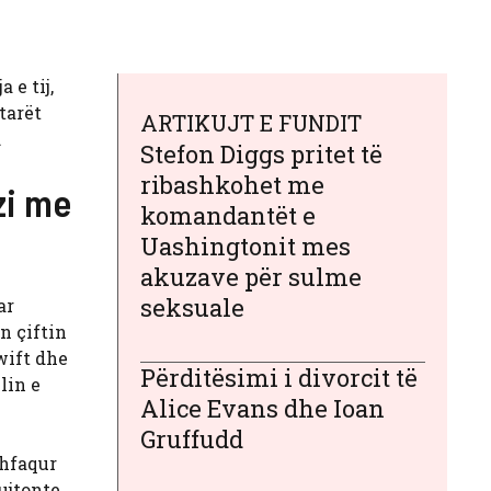
 e tij,
tarët
ARTIKUJT E FUNDIT
.
Stefon Diggs pritet të
ribashkohet me
zi me
komandantët e
Uashingtonit mes
akuzave për sulme
seksuale
ar
n çiftin
wift dhe
Përditësimi i divorcit të
lin e
Alice Evans dhe Ioan
Gruffudd
shfaqur
kujtonte