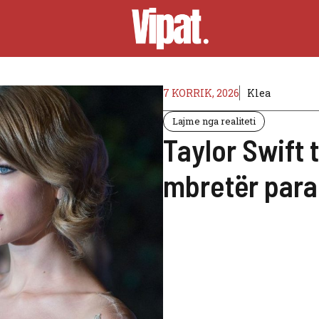
7 KORRIK, 2026
Klea
Lajme nga realiteti
Taylor Swift 
mbretër para