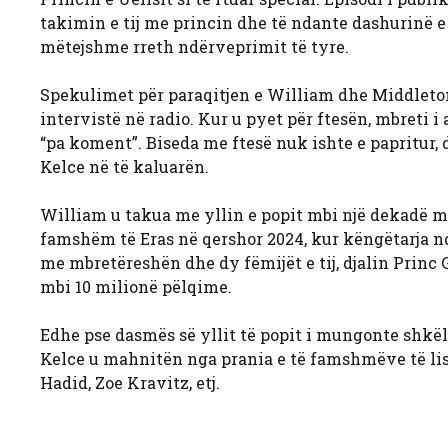
takimin e tij me princin dhe të ndante dashurinë e 
mëtejshme rreth ndërveprimit të tyre.
Spekulimet për paraqitjen e William dhe Middleton n
intervistë në radio. Kur u pyet për ftesën, mbreti
“pa koment”. Biseda me ftesë nuk ishte e papritur,
Kelce në të kaluarën.
William u takua me yllin e popit mbi një dekadë më
famshëm të Eras në qershor 2024, kur këngëtarja nd
me mbretëreshën dhe dy fëmijët e tij, djalin Princ
mbi 10 milionë pëlqime.
Edhe pse dasmës së yllit të popit i mungonte shkël
Kelce u mahnitën nga prania e të famshmëve të lis
Hadid, Zoe Kravitz, etj.