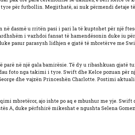
tyre për futbollin. Megjithatë, ai nuk përmendi detaje t
ë dasmë u rritën pasi i pari la të kuptohet për një ftes
 i ardhshëm i vazhdoi fansat të hamendësonin duke iu për
 duke pasur parasysh lidhjen e gjatë të mbretërve me Swi
 parë në një gala bamirësie. Të dy u ribashkuan gjatë tu
au foto nga takimi i tyre. Swift dhe Kelce pozuan për nj
 George dhe vajzën Princeshën Charlotte. Postimi aktual
qimi mbretëror, ajo ishte po aq e mbushur me yje. Swift
tës A, duke përfshirë mikeshat e ngushta Selena Gomez,