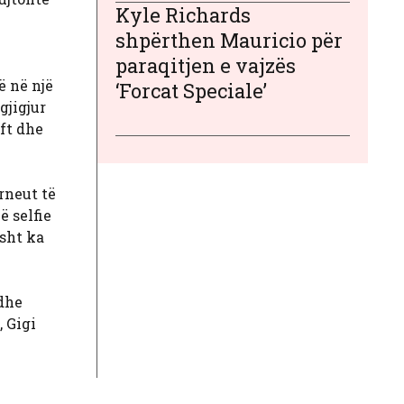
Kyle Richards
ë
shpërthen Mauricio për
paraqitjen e vajzës
ë në një
‘Forcat Speciale’
gjigjur
ft dhe
rneut të
ë selfie
isht ka
 dhe
 Gigi