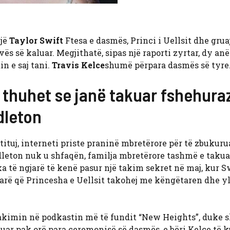
një
Taylor Swift
Ftesa e dasmës, Princi i Uellsit dhe gruaja
së kaluar. Megjithatë, sipas një raporti zyrtar, dy anë
n e saj tani.
Travis Kelce
shumë përpara dasmës së tyre
e thuhet se janë takuar fshehura
dleton
ituj, interneti priste praninë mbretërore për të zbukuru
eton nuk u shfaqën, familja mbretërore tashmë e takua
ka të ngjarë të kenë pasur një takim sekret në maj, kur S
parë që Princesha e Uellsit takohej me këngëtaren dhe yl
 takimin në podkastin më të fundit “New Heights”, duke 
likuar pak orë para ceremonisë së dasmës, e bëri Kelce të 