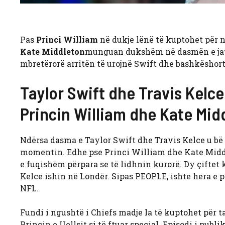
Pas
Princi William
në dukje lënë të kuptohet për 
Kate Middleton
munguan dukshëm në dasmën e javës 
mbretërorë arritën të urojnë Swift dhe bashkëshorti
Taylor Swift dhe Travis Kelc
Princin William dhe Kate Mid
Ndërsa dasma e Taylor Swift dhe Travis Kelce u bë t
momentin. Edhe pse Princi William dhe Kate Middl
e fuqishëm përpara se të lidhnin kurorë. Dy çiftet 
Kelce ishin në Londër. Sipas PEOPLE, ishte hera e 
NFL.
Fundi i ngushtë i Chiefs madje la të kuptohet për
Princin e Uellsit si të ftuar special. Episodi i pub