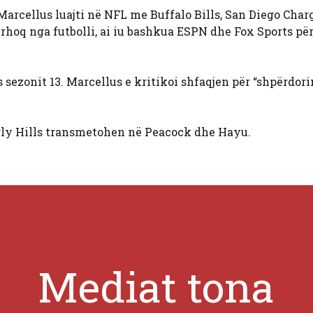
rcellus luajti në NFL me Buffalo Bills, San Diego Charg
rhoq nga futbolli, ai iu bashkua ESPN dhe Fox Sports pë
ezonit 13. Marcellus e kritikoi shfaqjen për “shpërdori
rly Hills transmetohen në Peacock dhe Hayu.
Mediat tona