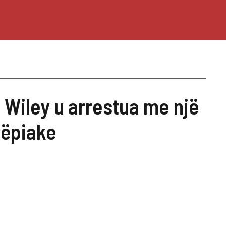
 Wiley u arrestua me një
tëpiake