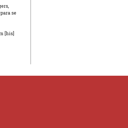
ers,
rpara se
m [his]