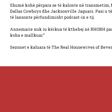
Shumë kohë përpara se të kalonte në transmetim, Ma
Dallas Cowboys dhe Jacksonville Jaguars. Pasi u të
të lansonte përfundimisht podcast-in e tij.
Annemarie nuk iu kërkua të kthehej në RHOBH pas s
koha e mallkuar.”
Sezonet e kaluara të The Real Housewives of Beve