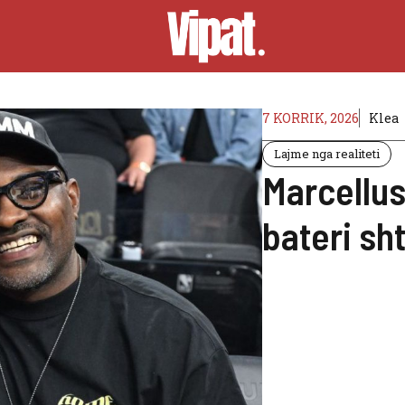
7 KORRIK, 2026
Klea
Lajme nga realiteti
Marcellus
bateri sh