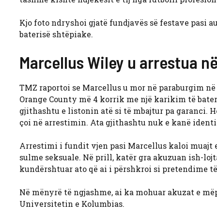
Kjo foto ndryshoi gjatë fundjavës së festave pasi a
baterisë shtëpiake.
Marcellus Wiley u arrestua në
TMZ raportoi se Marcellus u mor në paraburgim në F
Orange County më 4 korrik me një karikim të bater
gjithashtu e listonin atë si të mbajtur pa garanci.
çoi në arrestimin. Ata gjithashtu nuk e kanë ident
Arrestimi i fundit vjen pasi Marcellus kaloi muaj
sulme seksuale. Në prill, katër gra akuzuan ish-lojt
kundërshtuar ato që ai i përshkroi si pretendime t
Në mënyrë të ngjashme, ai ka mohuar akuzat e mëp
Universitetin e Kolumbias.