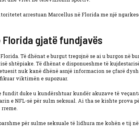
utoritetet arrestuan Marcellus në Florida me një ngarkes
 Florida gjatë fundjavës
lorida. Të dhënat e burgut tregojnë se ai u burgos në bu
isë shtëpiake. Të dhënat e disponueshme të kujdestaris
 Hetuesit nuk kanë dhënë asnjë informacion se çfarë dysh
ifikuar viktimën e supozuar.
t e fundit duke u kundërshtuar kundër akuzave të veçant
arin e NFL-së për sulm seksual. Ai tha se kishte prova pë
ë rreme.
arshme për sulme seksuale të lidhura me kohën e tij në