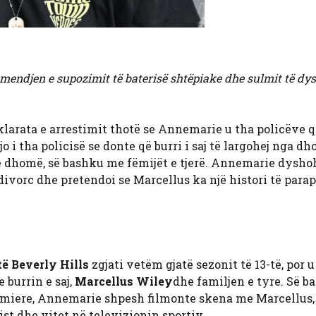
mendjen e supozimit të baterisë shtëpiake dhe sulmit të dy
klarata e arrestimit thotë se Annemarie u tha policëve që
jo i tha policisë se donte që burri i saj të largohej nga d
 në dhomë, së bashku me fëmijët e tjerë. Annemarie dyshoh
 divorc dhe pretendoi se Marcellus ka një histori të para
të Beverly Hills
zgjati vetëm gjatë sezonit të 13-të, por 
 burrin e saj,
Marcellus Wiley
dhe familjen e tyre. Së b
fermiere, Annemarie shpesh filmonte skena me Marcellus, i
ist dhe vitet në televizionin sportiv.