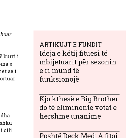
shuar
ARTIKUJT E FUNDIT
Ideja e këtij fituesi të
 burri i
mbijetuarit për sezonin
homa e
e ri mund të
et se i
funksionojë
portuar
Kjo kthesë e Big Brother
do të eliminonte votat e
hershme unanime
u dha
ashku
 cili
Poshtë Deck Med: A fitoi