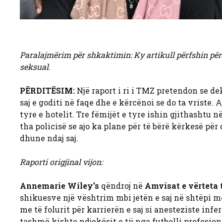
Paralajmërim për shkaktimin: Ky artikull përfshin për
seksual
.
PËRDITËSIM:
Një raport i ri i TMZ pretendon se de
saj e goditi në faqe dhe e kërcënoi se do ta vriste. A
tyre e hotelit. Tre fëmijët e tyre ishin gjithashtu
tha policisë se ajo ka plane për të bërë kërkesë për
dhune ndaj saj.
Raporti origjinal vijon:
Annemarie Wiley’s
qëndroj në
Amvisat e vërteta 
shikuesve një vështrim mbi jetën e saj në shtëpi me
me të folurit për karrierën e saj si anesteziste in
tashmë kishte ndjekësit e tij nga futbolli profesion