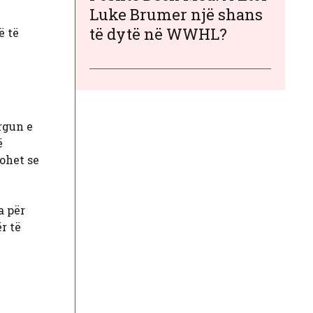
Luke Brumer një shans
të dytë në WWHL?
ë të
rgun e
ë
ohet se
a për
r të