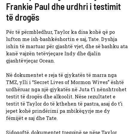
Frankie Paul dhe urdhri i testimit
të drogës
Për të përmbledhur, Taylor ka disa kohë që po
lufton me ish-bashkëshortin e saj, Tate. Dyshja
ishin të martuar për gjashtë vjet, dhe së bashku ata
kanë vajzën tetëvjeçare Indy dhe djalin
gjashtëvjeçar Ocean.
Në dokumentet e reja të gjykatës të marra nga
TMZ, ylli i “Secret Lives of Mormon Wives” është
urdhëruar nga një gjykatës në Juta t’i nënshtrohet
testit të drogës dhe alkoolit. Nëse rezultatet e
testit të Taylor do të kthehen të pastra, asaj do t’i
jepet kohë prindërimi pa mbikëqyrje me dy
fëmijët e saj dhe Tate.
Sidoqoftë, dokumentet tregojnë se nëse Taylor