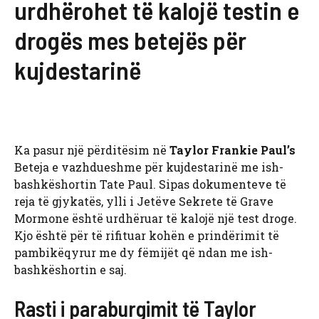
urdhërohet të kalojë testin e
drogës mes betejës për
kujdestarinë
Ka pasur një përditësim në
Taylor Frankie Paul’s
Beteja e vazhdueshme për kujdestarinë me ish-
bashkëshortin Tate Paul. Sipas dokumenteve të
reja të gjykatës, ylli i Jetëve Sekrete të Grave
Mormone është urdhëruar të kalojë një test droge.
Kjo është për të rifituar kohën e prindërimit të
pambikëqyrur me dy fëmijët që ndan me ish-
bashkëshortin e saj.
Rasti i paraburgimit të Taylor