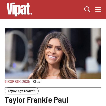
Skip
M
to
content
6 KORRIK, 2026
Klea
Lajme nga realiteti
Taylor Frankie Paul