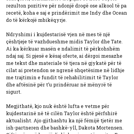
rezulton pozitive për ndonjë drogë ose alkool të pa
recetë, koha e saj e prindërimit me Indy dhe Ocean
do të kërkojë mbikëqyrje.
Ndryshimi i kujdestarisë vjen në mes të një
çështjeje të vazhdueshme midis Taylor dhe Tate.
Ai ka kërkuar masën e ndalimit të përkohshëm
ndaj saj. Si pjesë e kësaj oferte, ai dërgoi mesazhe
me tekst dhe materiale të tjera në gjykatë për të
cilat ai pretendon se ngrenë shqetësime në lidhje
me trajtimin e fundit të rehabilitimit të Taylor
dhe aftësinë për t’u prindëruar në mënyrë të
sigurt.
Megjithatë, kjo nuk është lufta e vetme për
kujdestarinë në të cilën Taylor është përfshirë
aktualisht. Ajo gjithashtu ka një fëmijë tjetër me
ish-partneren dhe bashkë-yll, Dakota Mortensen.