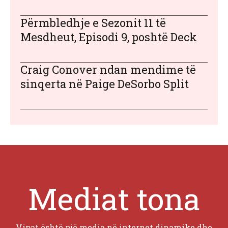
Përmbledhje e Sezonit 11 të
Mesdheut, Episodi 9, poshtë Deck
Craig Conover ndan mendime të
sinqerta në Paige DeSorbo Split
Mediat tona
Vipat është një media në internet dinamike dhe