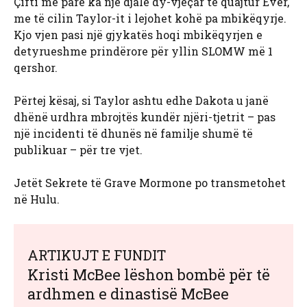
Çifti më parë ka një djalë dy-vjeçar të quajtur Ever,
me të cilin Taylor-it i lejohet kohë pa mbikëqyrje.
Kjo vjen pasi një gjykatës hoqi mbikëqyrjen e
detyrueshme prindërore për yllin SLOMW më 1
qershor.
Përtej kësaj, si Taylor ashtu edhe Dakota u janë
dhënë urdhra mbrojtës kundër njëri-tjetrit – pas
një incidenti të dhunës në familje shumë të
publikuar – për tre vjet.
Jetët Sekrete të Grave Mormone po transmetohet
në Hulu.
ARTIKUJT E FUNDIT
Kristi McBee lëshon bombë për të
ardhmen e dinastisë McBee