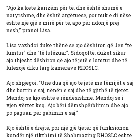
“Ajo ka këtë karizëm për të, dhe është shumë e
natyrshme, dhe është argëtuese, por nuk e di nëse
është një gjë e mirë për të, apo për ndonjë prej
nesh,” pranoi Lisa.
Lisa vazhdoi duke thënë se ajo dëshiron që Jen “të
lumtur” dhe “të lulëzuar”. Sidoqoftë, duket sikur
ajo thjesht dëshiron që ajo të jetë e lumtur dhe të
lulëzojë diku larg kamerave RHOSLC.
Ajo shpjegoi, “Unë dua që ajo të jetë me fëmijët e saj
dhe burrin e saj, nënën e saj dhe të gjithë të tjerët.
Mendoj se kjo është e rëndësishme. Mendoj se i
vjen vërtet keq. Ajo bëri dëmshpërblimin dhe ajo
po paguan për gabimin e saj.”
Kjo është e drejtë, por një gjë tjetër që funksionon
kundër një rikthimi të Shahmazing RHOSLC është