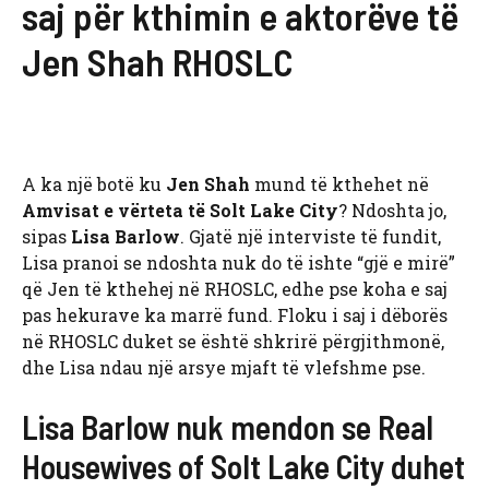
saj për kthimin e aktorëve të
Jen Shah RHOSLC
A ka një botë ku
Jen Shah
mund të kthehet në
Amvisat e vërteta të Solt Lake City
? Ndoshta jo,
sipas
Lisa Barlow
. Gjatë një interviste të fundit,
Lisa pranoi se ndoshta nuk do të ishte “gjë e mirë”
që Jen të kthehej në RHOSLC, edhe pse koha e saj
pas hekurave ka marrë fund. Floku i saj i dëborës
në RHOSLC duket se është shkrirë përgjithmonë,
dhe Lisa ndau një arsye mjaft të vlefshme pse.
Lisa Barlow nuk mendon se Real
Housewives of Solt Lake City duhet