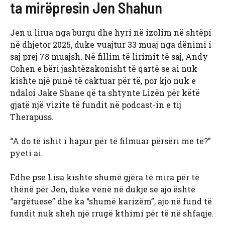
ta mirëpresin Jen Shahun
Jen u lirua nga burgu dhe hyri në izolim në shtëpi
në dhjetor 2025, duke vuajtur 33 muaj nga dënimi i
saj prej 78 muajsh. Në fillim të lirimit të saj, Andy
Cohen e bëri jashtëzakonisht të qartë se ai nuk
kishte një punë të caktuar për të, por kjo nuk e
ndaloi Jake Shane që ta shtynte Lizën për këtë
gjatë një vizite të fundit në podcast-in e tij
Therapuss.
“A do të ishit i hapur për të filmuar përsëri me të?”
pyeti ai.
Edhe pse Lisa kishte shumë gjëra të mira për të
thënë për Jen, duke vënë në dukje se ajo është
“argëtuese” dhe ka “shumë karizëm”, ajo në fund të
fundit nuk sheh një rrugë kthimi për të në shfaqje.