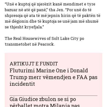
“Unë e kuptoj që njerëzit kanë mendimet e tyre
bazuar në atë që panë,” tha Jen. “Por unë do të
shpresoja që ata të më jepnin hirin që të paktën të
më dëgjonin dhe të kuptoja se unë jam më shumë
se thjesht kryefjala.”
The Real Housewives of Solt Lake City po
transmetohet në Peacock.
ARTIKUJT E FUNDIT
Fluturimi Marine One i Donald
Trump merr vëmendjen e FAA pas
incidentit
Gia Giudice zbulon se si po
përballet motra Milania pas