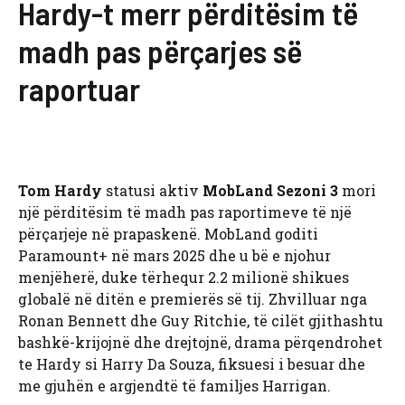
Hardy-t merr përditësim të
madh pas përçarjes së
raportuar
Tom Hardy
statusi aktiv
MobLand Sezoni 3
mori
një përditësim të madh pas raportimeve të një
përçarjeje në prapaskenë. MobLand goditi
Paramount+ në mars 2025 dhe u bë e njohur
menjëherë, duke tërhequr 2.2 milionë shikues
globalë në ditën e premierës së tij. Zhvilluar nga
Ronan Bennett dhe Guy Ritchie, të cilët gjithashtu
bashkë-krijojnë dhe drejtojnë, drama përqendrohet
te Hardy si Harry Da Souza, fiksuesi i besuar dhe
me gjuhën e argjendtë të familjes Harrigan.