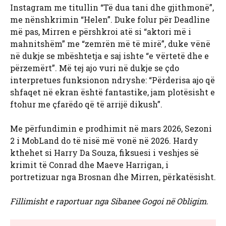
Instagram me titullin “Të dua tani dhe gjithmonë”,
me nënshkrimin “Helen”. Duke folur për Deadline
më pas, Mirren e përshkroi atë si “aktori më i
mahnitshëm” me “zemrën më të mirë”, duke vënë
në dukje se mbështetja e saj ishte “e vërtetë dhe e
përzemërt”. Më tej ajo vuri në dukje se çdo
interpretues funksionon ndryshe: “Përderisa ajo që
shfaqet në ekran është fantastike, jam plotësisht e
ftohur me çfarëdo që të arrijë dikush”.
Me përfundimin e prodhimit në mars 2026, Sezoni
2 i MobLand do të nisë më vonë në 2026. Hardy
kthehet si Harry Da Souza, fiksuesi i veshjes së
krimit të Conrad dhe Maeve Harrigan, i
portretizuar nga Brosnan dhe Mirren, përkatësisht.
Fillimisht e raportuar nga Sibanee Gogoi në Obligim.