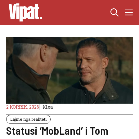
Skip
M
to
content
2 KORRIK, 2026
Klea
Lajme nga realiteti
Statusi ‘MobLand’ i Tom