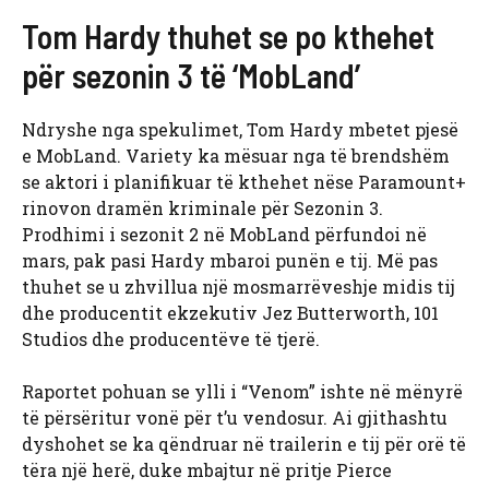
Tom Hardy thuhet se po kthehet
për sezonin 3 të ‘MobLand’
Ndryshe nga spekulimet, Tom Hardy mbetet pjesë
e MobLand. Variety ka mësuar nga të brendshëm
se aktori i planifikuar të kthehet nëse Paramount+
rinovon dramën kriminale për Sezonin 3.
Prodhimi i sezonit 2 në MobLand përfundoi në
mars, pak pasi Hardy mbaroi punën e tij. Më pas
thuhet se u zhvillua një mosmarrëveshje midis tij
dhe producentit ekzekutiv Jez Butterworth, 101
Studios dhe producentëve të tjerë.
Raportet pohuan se ylli i “Venom” ishte në mënyrë
të përsëritur vonë për t’u vendosur. Ai gjithashtu
dyshohet se ka qëndruar në trailerin e tij për orë të
tëra një herë, duke mbajtur në pritje Pierce