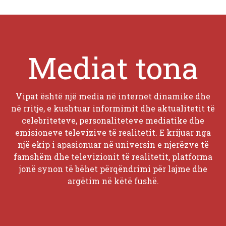
Mediat tona
Vipat është një media në internet dinamike dhe
në rritje, e kushtuar informimit dhe aktualitetit të
celebriteteve, personaliteteve mediatike dhe
emisioneve televizive të realitetit. E krijuar nga
një ekip i apasionuar në universin e njerëzve të
famshëm dhe televizionit të realitetit, platforma
jonë synon të bëhet përqëndrimi për lajme dhe
argëtim në këtë fushë.