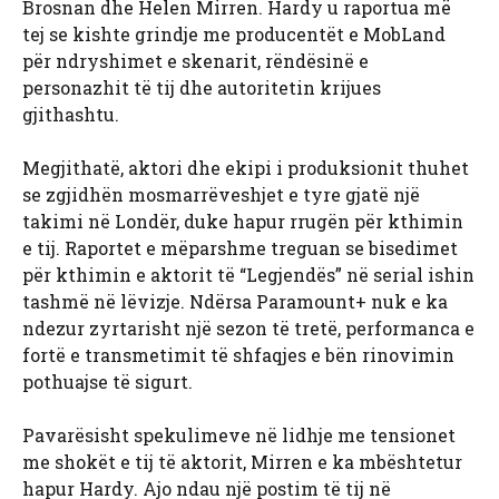
Brosnan dhe Helen Mirren. Hardy u raportua më
tej se kishte grindje me producentët e MobLand
për ndryshimet e skenarit, rëndësinë e
personazhit të tij dhe autoritetin krijues
gjithashtu.
Megjithatë, aktori dhe ekipi i produksionit thuhet
se zgjidhën mosmarrëveshjet e tyre gjatë një
takimi në Londër, duke hapur rrugën për kthimin
e tij. Raportet e mëparshme treguan se bisedimet
për kthimin e aktorit të “Legjendës” në serial ishin
tashmë në lëvizje. Ndërsa Paramount+ nuk e ka
ndezur zyrtarisht një sezon të tretë, performanca e
fortë e transmetimit të shfaqjes e bën rinovimin
pothuajse të sigurt.
Pavarësisht spekulimeve në lidhje me tensionet
me shokët e tij të aktorit, Mirren e ka mbështetur
hapur Hardy. Ajo ndau një postim të tij në