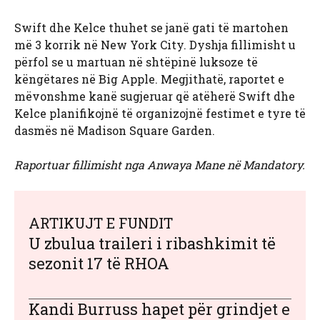
Swift dhe Kelce thuhet se janë gati të martohen
më 3 korrik në New York City. Dyshja fillimisht u
përfol se u martuan në shtëpinë luksoze të
këngëtares në Big Apple. Megjithatë, raportet e
mëvonshme kanë sugjeruar që atëherë Swift dhe
Kelce planifikojnë të organizojnë festimet e tyre të
dasmës në Madison Square Garden.
Raportuar fillimisht nga Anwaya Mane në Mandatory.
ARTIKUJT E FUNDIT
U zbulua traileri i ribashkimit të
sezonit 17 të RHOA
Kandi Burruss hapet për grindjet e