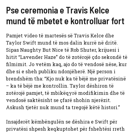
Pse ceremonia e Travis Kelce
mund të mbetet e kontrolluar fort
Pamjet video të martesës së Travis Kelce dhe
Taylor Swift mund të mos dalin kurrë në dritë.
Sipas Naughty But Nice të Rob Shuter, krijuesi i
hitit “Lavender Haze” do të zotërojë çdo sekondë të
filmimit. Jo vetëm kaq, ajo do të vendosë nëse, kur
dhe si e sheh publiku ndonjëherë. Një person i
brendshëm tha: “Kjo nuk ka të bëjë me privatësinë
– ka të bëjë me kontrollin. Taylor dëshiron të
zotërojë pamjet, të mbikëqyrë modifikimin dhe të
vendosë saktësisht se çfarë shohin njerëzit.
Askush tjetër nuk mund ta tregojë këtë histori.”
Insajderët këmbëngulën se dëshira e Swift për
privatësi shpesh keqkuptohet për fshehtësi rreth