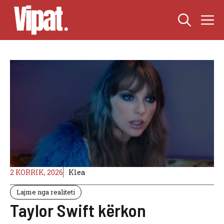
Skip
M
to
content
2 KORRIK, 2026
Klea
Lajme nga realiteti
Taylor Swift kërkon