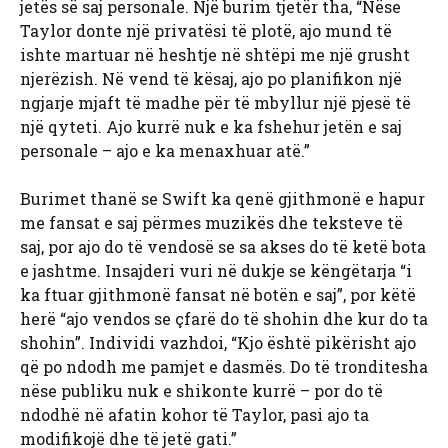
jetës së saj personale. Një burim tjetër tha, “Nëse
Taylor donte një privatësi të plotë, ajo mund të
ishte martuar në heshtje në shtëpi me një grusht
njerëzish. Në vend të kësaj, ajo po planifikon një
ngjarje mjaft të madhe për të mbyllur një pjesë të
një qyteti. Ajo kurrë nuk e ka fshehur jetën e saj
personale – ajo e ka menaxhuar atë.”
Burimet thanë se Swift ka qenë gjithmonë e hapur
me fansat e saj përmes muzikës dhe teksteve të
saj, por ajo do të vendosë se sa akses do të ketë bota
e jashtme. Insajderi vuri në dukje se këngëtarja “i
ka ftuar gjithmonë fansat në botën e saj”, por këtë
herë “ajo vendos se çfarë do të shohin dhe kur do ta
shohin”. Individi vazhdoi, “Kjo është pikërisht ajo
që po ndodh me pamjet e dasmës. Do të tronditesha
nëse publiku nuk e shikonte kurrë – por do të
ndodhë në afatin kohor të Taylor, pasi ajo ta
modifikojë dhe të jetë gati.”