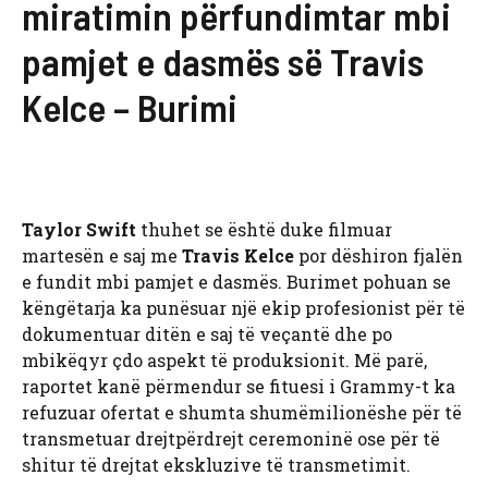
miratimin përfundimtar mbi
pamjet e dasmës së Travis
Kelce – Burimi
Taylor Swift
thuhet se është duke filmuar
martesën e saj me
Travis Kelce
por dëshiron fjalën
e fundit mbi pamjet e dasmës. Burimet pohuan se
këngëtarja ka punësuar një ekip profesionist për të
dokumentuar ditën e saj të veçantë dhe po
mbikëqyr çdo aspekt të produksionit. Më parë,
raportet kanë përmendur se fituesi i Grammy-t ka
refuzuar ofertat e shumta shumëmilionëshe për të
transmetuar drejtpërdrejt ceremoninë ose për të
shitur të drejtat ekskluzive të transmetimit.