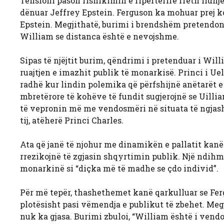
Tensioni pason rishikimin e ripërtërirë rreth lidhj
dënuar Jeffrey Epstein. Ferguson ka mohuar prej k
Epstein. Megjithatë, burimi i brendshëm pretendon 
William se distanca është e nevojshme.
Sipas të njëjtit burim, qëndrimi i pretenduar i Wi
ruajtjen e imazhit publik të monarkisë. Princi i Uel
radhë kur lindin polemika që përfshijnë anëtarët e 
mbretërore të kohëve të fundit sugjerojnë se Uilli
të vepronin më me vendosmëri në situata të ngjashm
tij, atëherë Princi Charles.
Ata që janë të njohur me dinamikën e pallatit kan
rrezikojnë të zgjasin shqyrtimin publik. Një ndihmë
monarkinë si “diçka më të madhe se çdo individ”.
Për më tepër, thashethemet kanë qarkulluar se Fe
plotësisht pasi vëmendja e publikut të zbehet. Me
nuk ka gjasa. Burimi zbuloi, “William është i vendos