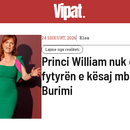
24 SHKURT, 2026
Klea
Lajme nga realiteti
Princi William nuk
fytyrën e kësaj mbr
Burimi