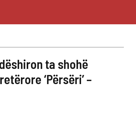
 dëshiron ta shohë
etërore ‘Përsëri’ –