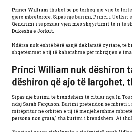
Princi William
thuhet se po tërheq një vijë të fort
gjerë mbretërore. Sipas një burimi, Princi i Uellsit 
Qëndrimi i supozuar vjen mes shqyrtimit të ri të s
Dukesha e Jorkut.
Ndërsa nuk është bërë asnjë deklaratë zyrtare, të
shqetësimet e tij të kahershme për mbrojtjen e ima
Princi William nuk dëshiron 
dëshiron që ajo të largohet, 
Sipas një burimi të brendshëm të cituar nga In Tou
ndaj Sarah Ferguson. Burimi pretendon se mbreti i 
mirëpritur në orbitën e tij të menjëhershme mbretër
persona non grata,” tha burimi i brendshëm. Ai thuh