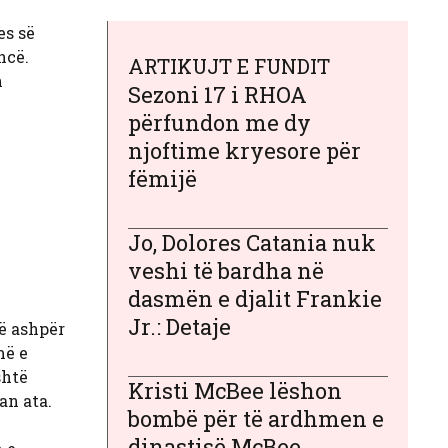
es së
ncë.
ARTIKUJT E FUNDIT
h
Sezoni 17 i RHOA
përfundon me dy
njoftime kryesore për
fëmijë
Jo, Dolores Catania nuk
veshi të bardha në
dasmën e djalit Frankie
Jr.: Detaje
ë ashpër
më e
shtë
Kristi McBee lëshon
an ata.
bombë për të ardhmen e
dinastisë McBee