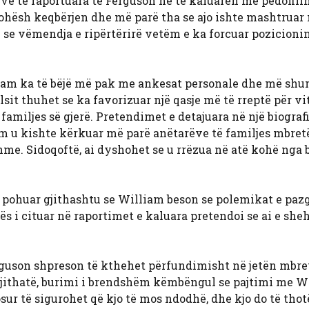
eve të raportuara të Ferguson në të kaluarën me pedofili
ohësh keqbërjen dhe më parë tha se ajo ishte mashtruar
se vëmendja e ripërtërirë vetëm e ka forcuar pozicionin
lliam ka të bëjë më pak me ankesat personale dhe më sh
lsit thuhet se ka favorizuar një qasje më të rreptë për v
familjes së gjerë. Pretendimet e detajuara në një biograf
am u kishte kërkuar më parë anëtarëve të familjes mbret
e. Sidoqoftë, ai dyshohet se u rrëzua në atë kohë nga b
ë pohuar gjithashtu se William beson se polemikat e paz
s i cituar në raportimet e kaluara pretendoi se ai e she
rguson shpreson të kthehet përfundimisht në jetën mbre
gjithatë, burimi i brendshëm këmbëngul se pajtimi me W
ur të sigurohet që kjo të mos ndodhë, dhe kjo do të thotë