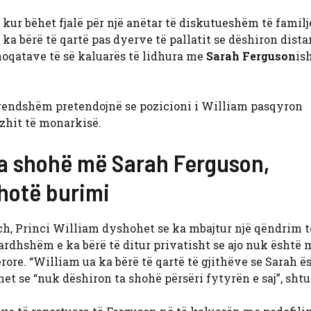
ë kur bëhet fjalë për një anëtar të diskutueshëm të familj
e ka bërë të qartë pas dyerve të pallatit se dëshiron dista
hoqatave të së kaluarës të lidhura me
Sarah Ferguson
is
 brendshëm pretendojnë se pozicioni i William pasqyron
zhit të monarkisë.
ta shohë më Sarah Ferguson,
thotë burimi
ch, Princi William dyshohet se ka mbajtur një qëndrim t
ardhshëm e ka bërë të ditur privatisht se ajo nuk është 
ore. “William ua ka bërë të qartë të gjithëve se Sarah ë
et se “nuk dëshiron ta shohë përsëri fytyrën e saj”, shtu