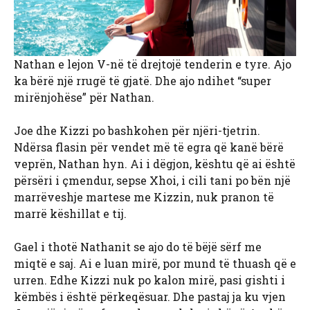
Nathan e lejon V-në të drejtojë tenderin e tyre. Ajo
ka bërë një rrugë të gjatë. Dhe ajo ndihet “super
mirënjohëse” për Nathan.
Joe dhe Kizzi po bashkohen për njëri-tjetrin.
Ndërsa flasin për vendet më të egra që kanë bërë
veprën, Nathan hyn. Ai i dëgjon, kështu që ai është
përsëri i çmendur, sepse Xhoi, i cili tani po bën një
marrëveshje martese me Kizzin, nuk pranon të
marrë këshillat e tij.
Gael i thotë Nathanit se ajo do të bëjë sërf me
miqtë e saj. Ai e luan mirë, por mund të thuash që e
urren. Edhe Kizzi nuk po kalon mirë, pasi gishti i
këmbës i është përkeqësuar. Dhe pastaj ja ku vjen