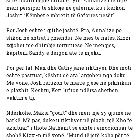
si të ftuarit bëjnë tartat e tyre. Annalize më tej e
merr përsipër të shkojë në galerinë, ku i kërkon
Joshit “Këmbët e mbretit të Gaforres nesër”.
Por Josh është i gjithë jashtë. Pra, Annalize po
shkon në shtrat i çmendur. Në mes të natës, Kizzi
zgjohet me dhimbje torturuese. Në mëngjes,
kapiteni Sandy e dërgon atë te mjeku.
Por për fat, Max dhe Cathy janë rikthyer. Dhe moti
është pastruar, kështu që ata largohen nga doku.
Më vonë, Josh refuzon të marrë pjesë në piknikun
e plazhit. Kështu, Keti lufton ndërsa shërben
vaktin e tij.
Ndërkohë, Maksi “godit” dhe merr një sy gjumë në
barkë. Më pas, duke u rikthyer në plazh, një Xho “e
eksituar” i thotë Nathanit se është i emocionuar të
shohë Kizzi-n më vonë. “Mund të jetë koha për të