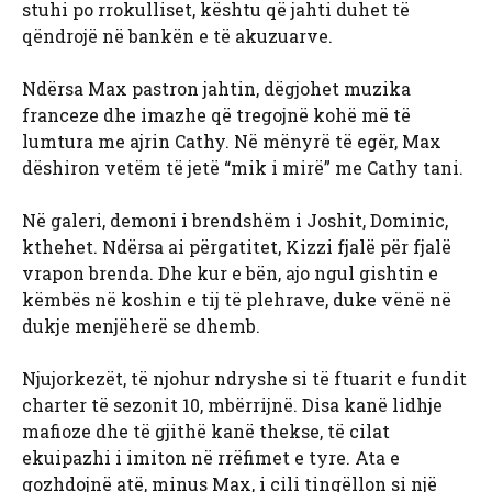
stuhi po rrokulliset, kështu që jahti duhet të
qëndrojë në bankën e të akuzuarve.
Ndërsa Max pastron jahtin, dëgjohet muzika
franceze dhe imazhe që tregojnë kohë më të
lumtura me ajrin Cathy. Në mënyrë të egër, Max
dëshiron vetëm të jetë “mik i mirë” me Cathy tani.
Në galeri, demoni i brendshëm i Joshit, Dominic,
kthehet. Ndërsa ai përgatitet, Kizzi fjalë për fjalë
vrapon brenda. Dhe kur e bën, ajo ngul gishtin e
këmbës në koshin e tij të plehrave, duke vënë në
dukje menjëherë se dhemb.
Njujorkezët, të njohur ndryshe si të ftuarit e fundit
charter të sezonit 10, mbërrijnë. Disa kanë lidhje
mafioze dhe të gjithë kanë thekse, të cilat
ekuipazhi i imiton në rrëfimet e tyre. Ata e
gozhdojnë atë, minus Max, i cili tingëllon si një