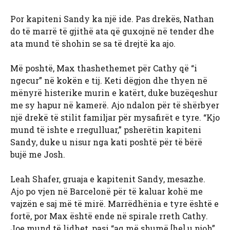
Por kapiteni Sandy ka një ide. Pas drekës, Nathan
do të marrë të gjithë ata që guxojnë në tender dhe
ata mund të shohin se sa të drejtë ka ajo.
Më poshtë, Max thashethemet për Cathy që “i
ngecur” në kokën e tij. Keti dëgjon dhe thyen në
mënyrë histerike murin e katërt, duke buzëqeshur
me sy hapur në kamerë. Ajo ndalon për të shërbyer
një drekë të stilit familjar për mysafirët e tyre. “Kjo
mund të ishte e rregulluar,” psherëtin kapiteni
Sandy, duke u nisur nga kati poshtë për të bërë
bujë me Josh.
Leah Shafer, gruaja e kapitenit Sandy, mesazhe.
Ajo po vjen në Barcelonë për të kaluar kohë me
vajzën e saj më të mirë. Marrëdhënia e tyre është e
fortë, por Max është ende në spirale rreth Cathy.
Joe mund të lidhet, pasi “aq më shumë [he] u njoh”