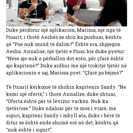
Duke përdorur një aplikacion, Marissa, një nga të
ftuarit, i thotë Aeshës se shiu ka pushuar, kështu
që “Pse nuk mund të dalim?” Është era, shpjegon
Aesha. Annalise, një tjetër e ftuar, bie duke pyetur:
“Nëse ajo nuk e përballon dot erën, për çfarë është
ajo kapitene?” Duke ardhur me një trokitje tjetër në
aplikacionin e saj, Marissa pyet: “Çfarë po bëjmë?”
Të ftuarit kërkojnë të shohin kapitenin Sandy. “Ne
kemi një ofertë,” i thotë Annalize, duke shtuar,
“Oferta është për të lëvizur varkën. Nuk ka
tjetër/ose.” Duke ndaluar për të mos i vrarë, me
siguri, kapiteni Sandy i mbyll ata, duke i bërë të
ditur se është ende shumë erë në det, kështu që
“nuk është i sigurt”.