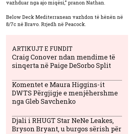
vazhduar nga ajo miqësi,” pranon Nathan.
Below Deck Mediterranean vazhdon të hënën në
8/7c në Bravo. Rrjedh në Peacock.
ARTIKUJT E FUNDIT
Craig Conover ndan mendime të
sinqerta në Paige DeSorbo Split
Komentet e Maura Higgins-it
DWTS Përgjigje e menjëhershme
nga Gleb Savchenko
Djali i RHUGT Star NeNe Leakes,
Bryson Bryant, u burgos sërish për