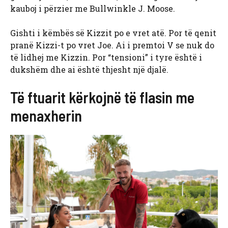
kauboj i përzier me Bullwinkle J. Moose.
Gishti i këmbës së Kizzit po e vret atë. Por të qenit
pranë Kizzi-t po vret Joe. Ai i premtoi V se nuk do
të lidhej me Kizzin. Por “tensioni” i tyre është i
dukshëm dhe ai është thjesht një djalë.
Të ftuarit kërkojnë të flasin me
menaxherin