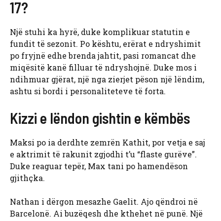
17?
Një stuhi ka hyrë, duke komplikuar statutin e
fundit të sezonit. Po kështu, erërat e ndryshimit
po fryjnë edhe brenda jahtit, pasi romancat dhe
miqësitë kanë filluar të ndryshojnë. Duke mos i
ndihmuar gjërat, një nga zierjet pëson një lëndim,
ashtu si bordi i personaliteteve të forta.
Kizzi e lëndon gishtin e këmbës
Maksi po ia derdhte zemrën Kathit, por vetja e saj
e aktrimit të rakunit zgjodhi t’u “flaste gurëve”.
Duke reaguar tepër, Max tani po hamendëson
gjithçka.
Nathan i dërgon mesazhe Gaelit. Ajo qëndroi në
Barcelonë. Ai buzëqesh dhe kthehet në punë. Një