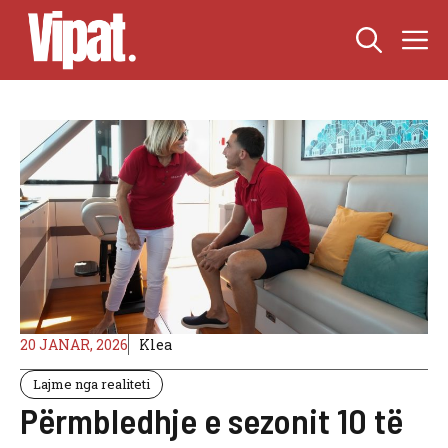
Skip
M
to
content
20 JANAR, 2026
Klea
Lajme nga realiteti
Përmbledhje e sezonit 10 të