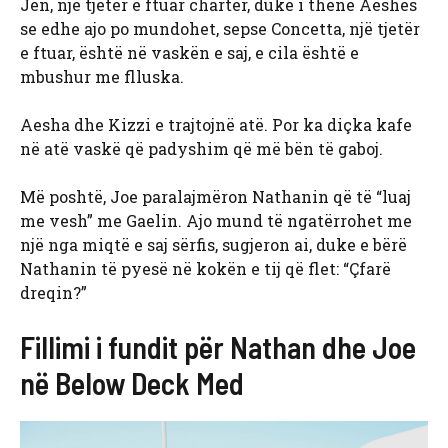
Jen, një tjetër e ftuar charter, duke i thënë Aeshës
se edhe ajo po mundohet, sepse Concetta, një tjetër
e ftuar, është në vaskën e saj, e cila është e
mbushur me flluska.
Aesha dhe Kizzi e trajtojnë atë. Por ka diçka kafe
në atë vaskë që padyshim që më bën të gaboj.
Më poshtë, Joe paralajmëron Nathanin që të “luaj
me vesh” me Gaelin. Ajo mund të ngatërrohet me
një nga miqtë e saj sërfis, sugjeron ai, duke e bërë
Nathanin të pyesë në kokën e tij që flet: “Çfarë
dreqin?”
Fillimi i fundit për Nathan dhe Joe
në Below Deck Med