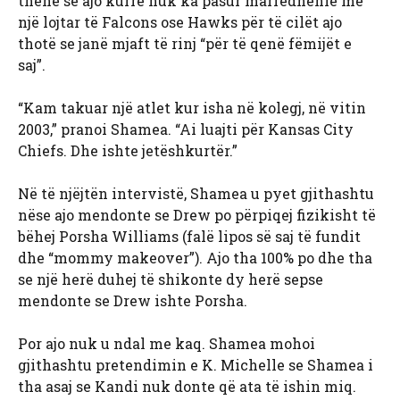
thënë se ajo kurrë nuk ka pasur marrëdhënie me
një lojtar të Falcons ose Hawks për të cilët ajo
thotë se janë mjaft të rinj “për të qenë fëmijët e
saj”.
“Kam takuar një atlet kur isha në kolegj, në vitin
2003,” pranoi Shamea. “Ai luajti për Kansas City
Chiefs. Dhe ishte jetëshkurtër.”
Në të njëjtën intervistë, Shamea u pyet gjithashtu
nëse ajo mendonte se Drew po përpiqej fizikisht të
bëhej Porsha Williams (falë lipos së saj të fundit
dhe “mommy makeover”). Ajo tha 100% po dhe tha
se një herë duhej të shikonte dy herë sepse
mendonte se Drew ishte Porsha.
Por ajo nuk u ndal me kaq. Shamea mohoi
gjithashtu pretendimin e K. Michelle se Shamea i
tha asaj se Kandi nuk donte që ata të ishin miq.