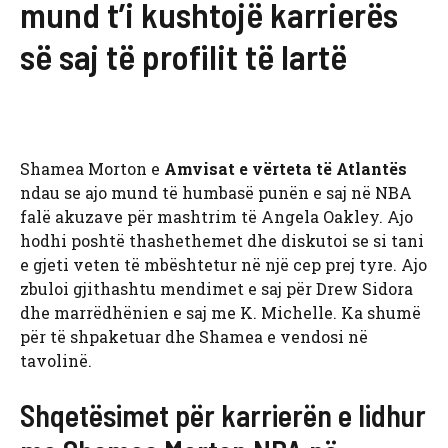
mund t’i kushtojë karrierës
së saj të profilit të lartë
Shamea Morton e
Amvisat e vërteta të Atlantës
ndau se ajo mund të humbasë punën e saj në NBA
falë akuzave për mashtrim të Angela Oakley. Ajo
hodhi poshtë thashethemet dhe diskutoi se si tani
e gjeti veten të mbështetur në një cep prej tyre. Ajo
zbuloi gjithashtu mendimet e saj për Drew Sidora
dhe marrëdhënien e saj me K. Michelle. Ka shumë
për të shpaketuar dhe Shamea e vendosi në
tavolinë.
Shqetësimet për karrierën e lidhur