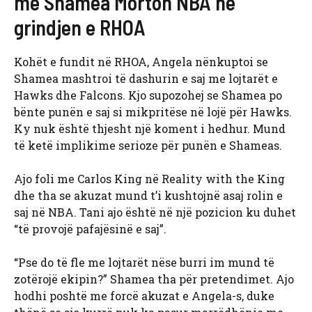
me Shamea Morton NBA në
grindjen e RHOA
Kohët e fundit në RHOA, Angela nënkuptoi se
Shamea mashtroi të dashurin e saj me lojtarët e
Hawks dhe Falcons. Kjo supozohej se Shamea po
bënte punën e saj si mikpritëse në lojë për Hawks.
Ky nuk është thjesht një koment i hedhur. Mund
të ketë implikime serioze për punën e Shameas.
Ajo foli me Carlos King në Reality with the King
dhe tha se akuzat mund t’i kushtojnë asaj rolin e
saj në NBA. Tani ajo është në një pozicion ku duhet
“të provojë pafajësinë e saj”.
“Pse do të fle me lojtarët nëse burri im mund të
zotërojë ekipin?” Shamea tha për pretendimet. Ajo
hodhi poshtë me forcë akuzat e Angela-s, duke