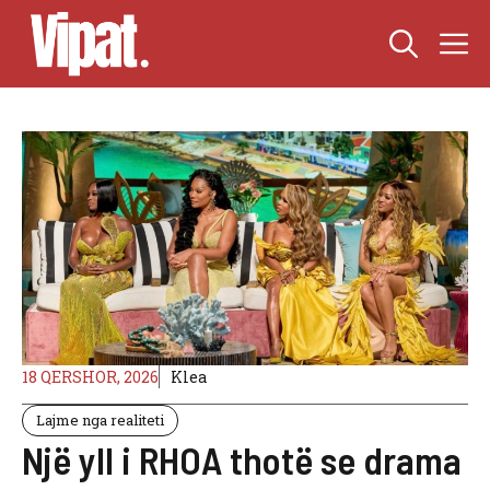
Skip
M
to
content
18 QERSHOR, 2026
Klea
Lajme nga realiteti
Një yll i RHOA thotë se drama