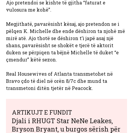
Ajo pretendoi se kishte të gjitha “faturat e
vulosura me kohë”.
Megjithatë, pavarësisht kësaj, ajo pretendon se i
pëlqen K. Michelle dhe ende dëshiron ta njohë më
mirë atë. Ajo thotë se dëshiron t’i japë asaj një
shans, pavarësisht se shokët e tjerë të aktorit
duken se përpiqen ta bëjnë Michelle të duket “e
çmendur” këtë sezon.
Real Housewives of Atlanta transmetohet në
Bravo çdo të diel në orën 8/7c dhe mund ta
transmetoni ditën tjetër në Peacock.
ARTIKUJT E FUNDIT
Djali i RHUGT Star NeNe Leakes,
Bryson Bryant, u burgos sërish për