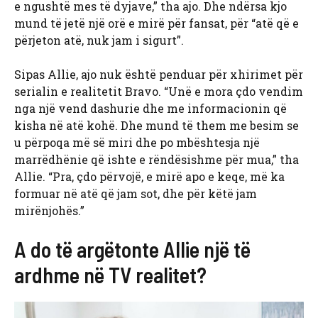
e ngushtë mes të dyjave,” tha ajo. Dhe ndërsa kjo
mund të jetë një orë e mirë për fansat, për “atë që e
përjeton atë, nuk jam i sigurt”.
Sipas Allie, ajo nuk është penduar për xhirimet për
serialin e realitetit Bravo. “Unë e mora çdo vendim
nga një vend dashurie dhe me informacionin që
kisha në atë kohë. Dhe mund të them me besim se
u përpoqa më së miri dhe po mbështesja një
marrëdhënie që ishte e rëndësishme për mua,” tha
Allie. “Pra, çdo përvojë, e mirë apo e keqe, më ka
formuar në atë që jam sot, dhe për këtë jam
mirënjohës.”
A do të argëtonte Allie një të
ardhme në TV realitet?