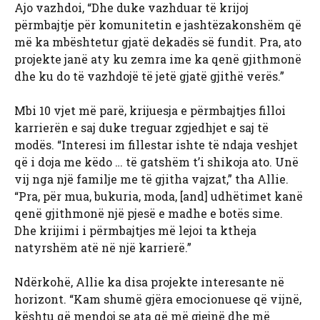
Ajo vazhdoi, “Dhe duke vazhduar të krijoj
përmbajtje për komunitetin e jashtëzakonshëm që
më ka mbështetur gjatë dekadës së fundit. Pra, ato
projekte janë aty ku zemra ime ka qenë gjithmonë
dhe ku do të vazhdojë të jetë gjatë gjithë verës.”
Mbi 10 vjet më parë, krijuesja e përmbajtjes filloi
karrierën e saj duke treguar zgjedhjet e saj të
modës. “Interesi im fillestar ishte të ndaja veshjet
që i doja me këdo … të gatshëm t’i shikoja ato. Unë
vij nga një familje me të gjitha vajzat,” tha Allie.
“Pra, për mua, bukuria, moda, [and] udhëtimet kanë
qenë gjithmonë një pjesë e madhe e botës sime.
Dhe krijimi i përmbajtjes më lejoi ta ktheja
natyrshëm atë në një karrierë.”
Ndërkohë, Allie ka disa projekte interesante në
horizont. “Kam shumë gjëra emocionuese që vijnë,
kështu që mendoj se ata që më gjejnë dhe më