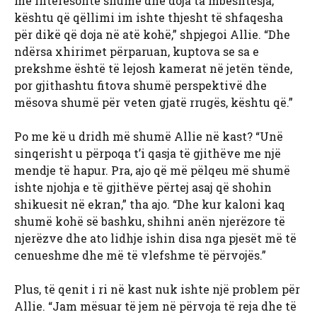
më interesonte shumë dhe doja ta mbështesja,
kështu që qëllimi im ishte thjesht të shfaqesha
për dikë që doja në atë kohë,” shpjegoi Allie. “Dhe
ndërsa xhirimet përparuan, kuptova se sa e
prekshme është të lejosh kamerat në jetën tënde,
por gjithashtu fitova shumë perspektivë dhe
mësova shumë për veten gjatë rrugës, kështu që.”
Po me kë u dridh më shumë Allie në kast? “Unë
sinqerisht u përpoqa t’i qasja të gjithëve me një
mendje të hapur. Pra, ajo që më pëlqeu më shumë
ishte njohja e të gjithëve përtej asaj që shohin
shikuesit në ekran,” tha ajo. “Dhe kur kaloni kaq
shumë kohë së bashku, shihni anën njerëzore të
njerëzve dhe ato lidhje ishin disa nga pjesët më të
cenueshme dhe më të vlefshme të përvojës.”
Plus, të qenit i ri në kast nuk ishte një problem për
Allie. “Jam mësuar të jem në përvoja të reja dhe të