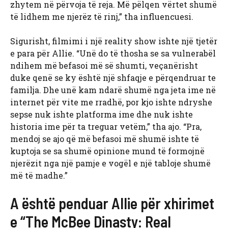
zhytem në përvoja të reja. Më pëlqen vërtet shumë
të lidhem me njerëz të rinj,” tha influencuesi.
Sigurisht, filmimi i një reality show ishte një tjetër
e para për Allie. “Unë do të thosha se sa vulnerabël
ndihem më befasoi më së shumti, veçanërisht
duke qenë se ky është një shfaqje e përqendruar te
familja. Dhe unë kam ndarë shumë nga jeta ime në
internet për vite me rradhë, por kjo ishte ndryshe
sepse nuk ishte platforma ime dhe nuk ishte
historia ime për ta treguar vetëm,” tha ajo. “Pra,
mendoj se ajo që më befasoi më shumë ishte të
kuptoja se sa shumë opinione mund të formojnë
njerëzit nga një pamje e vogël e një tabloje shumë
më të madhe.”
A është penduar Allie për xhirimet
e “The McBee Dinasty: Real