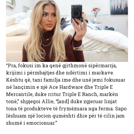
“Pra, fokusi im ka qenë gjithmonë sipërmarrja,
krijimi i përmbajtjes dhe ndërtimi i markave.
Kështu që, tani familja ime dhe unë jemi fokusuar
në lançimin e një Ace Hardware dhe Triple E
Mercantile, duke rritur Triple E Ranch, markën
tonë,” shpjegoi Allie, “[and] duke zgjeruar linjat
tona të produkteve të frymëzuara nga ferma. Sapo
lëshuam një locion qumështi dhie për të cilin jam
shumë i emocionuar.”