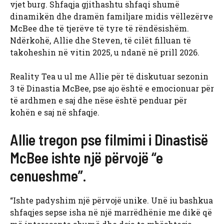
vjet burg. Shfaqja gjithashtu shfaqi shumë
dinamikën dhe dramën familjare midis vëllezërve
McBee dhe të tjerëve të tyre të rëndësishëm.
Ndërkohë, Allie dhe Steven, të cilët filluan të
takoheshin në vitin 2025, u ndanë në prill 2026.
Reality Tea u ul me Allie për të diskutuar sezonin
3 të Dinastia McBee, pse ajo është e emocionuar për
të ardhmen e saj dhe nëse është penduar për
kohën e saj në shfaqje.
Allie tregon pse filmimi i Dinastisë
McBee ishte një përvojë “e
cenueshme”.
“Ishte padyshim një përvojë unike. Unë iu bashkua
shfaqjes sepse isha në një marrëdhënie me dikë që