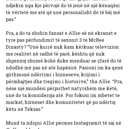
ndjekin nga kjo përvojë do të jenë në një kënaqësi
të vërtetë me atë që unë personalisht do të bëj më
pas.”
Pra, a do ta shohin fansat e Allie-së në ekranet e
tyre pas përfundimit të sezonit 3 të McBee
Dinasty? “Unë kurrë nuk kam kërkuar televizion
me realitet në radhë të parë, kështu që nuk
shpenzoj shumë kohë duke menduar se çfarë do të
ndodhë më pas në atë hapësirë. Pasioni im ka qenë
gjithmonë ndërtimi i bizneseve, krijimi i
përmbajtjes dhe tregimi i historive,” tha Allie. “Pra,
nëse një mundësi përputhet natyrshëm me këtë,
unë do ta konsideroja atë. Por fokusi im mbetet te
markat, bizneset dhe komunitetet që po ndërtoj
këtu në Teksas.”
Mund ta ndiqni Allie përmes Instagramit të saj në