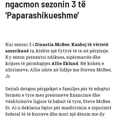
ngacmon sezonin 3 të
‘Paparashikueshme’
Kur sezoni 3 i
Dinastia McBee: Kauboj të vërtetë
amerikanë
ra, kishte një fytyrë të re në përzierje.
Ky sezon prezantoi ndikues, sipërmarrës dhe
krijues të përmbajtjes
Allie Eklund
. Në kohën e
xhirimeve, Allie ishte në lidhje me Steven McBee,
Jr.
Seriali detajon përpjekjet e familjes për të mbajtur
fermën e tyre mes presioneve financiare dhe
vështirësive ligjore të babait të tyre, Steve McBee
Sr. Ai u deklarua fajtor për mashtrimin e sigurimit
federal të të korrave dhe mori një dënim me dy