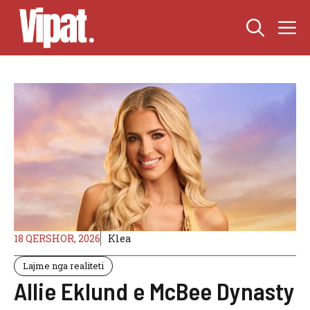
Skip
M
to
content
18 QERSHOR, 2026
Klea
Lajme nga realiteti
Allie Eklund e McBee Dynasty