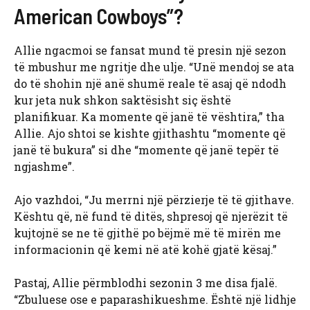
American Cowboys”?
Allie ngacmoi se fansat mund të presin një sezon
të mbushur me ngritje dhe ulje. “Unë mendoj se ata
do të shohin një anë shumë reale të asaj që ndodh
kur jeta nuk shkon saktësisht siç është
planifikuar. Ka momente që janë të vështira,” tha
Allie. Ajo shtoi se kishte gjithashtu “momente që
janë të bukura” si dhe “momente që janë tepër të
ngjashme”.
Ajo vazhdoi, “Ju merrni një përzierje të të gjithave.
Kështu që, në fund të ditës, shpresoj që njerëzit të
kujtojnë se ne të gjithë po bëjmë më të mirën me
informacionin që kemi në atë kohë gjatë kësaj.”
Pastaj, Allie përmblodhi sezonin 3 me disa fjalë.
“Zbuluese ose e paparashikueshme. Është një lidhje