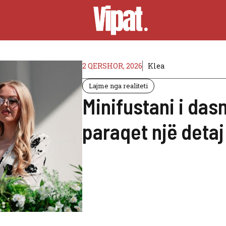
2 QERSHOR, 2026
Klea
Lajme nga realiteti
Minifustani i da
paraqet një detaj