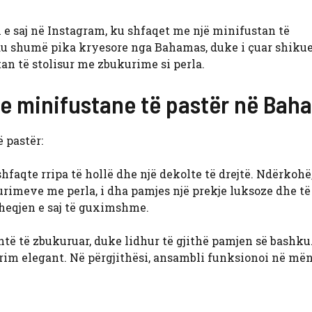
 e saj në Instagram, ku shfaqet me një minifustan të
u shumë pika kryesore nga Bahamas, duke i çuar shikue
tan të stolisur me zbukurime si perla.
e minifustane të pastër në Bah
 pastër:
faqte rripa të hollë dhe një dekolte të drejtë. Ndërkohë,
urimeve me perla, i dha pamjes një prekje luksoze dhe të
ërheqjen e saj të guximshme.
ntë të zbukuruar, duke lidhur të gjithë pamjen së bashk
rim elegant. Në përgjithësi, ansambli funksionoi në më