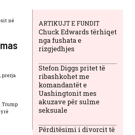
sit në
ARTIKUJT E FUNDIT
Chuck Edwards tërhiqet
nga fushata e
amas
rizgjedhjes
Stefon Diggs pritet të
 prerja
ribashkohet me
komandantët e
Uashingtonit mes
akuzave për sulme
u. Trump
seksuale
nyrë
Përditësimi i divorcit të