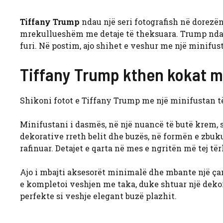
Tiffany Trump
ndau një seri fotografish në dorezën
mrekullueshëm me detaje të theksuara. Trump nda
furi. Në postim, ajo shihet e veshur me një minifus
Tiffany Trump kthen kokat m
Shikoni fotot e Tiffany Trump me një minifustan të
Minifustani i dasmës, në një nuancë të butë krem, sh
dekorative rreth belit dhe buzës, në formën e zbuk
rafinuar. Detajet e qarta në mes e ngritën më tej t
Ajo i mbajti aksesorët minimalë dhe mbante një ça
e kompletoi veshjen me taka, duke shtuar një deko
perfekte si veshje elegant buzë plazhit.