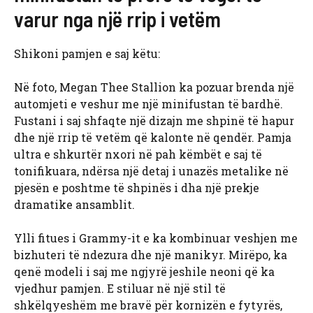
varur nga një rrip i vetëm
Shikoni pamjen e saj këtu:
Në foto, Megan Thee Stallion ka pozuar brenda një
automjeti e veshur me një minifustan të bardhë.
Fustani i saj shfaqte një dizajn me shpinë të hapur
dhe një rrip të vetëm që kalonte në qendër. Pamja
ultra e shkurtër nxori në pah këmbët e saj të
tonifikuara, ndërsa një detaj i unazës metalike në
pjesën e poshtme të shpinës i dha një prekje
dramatike ansamblit.
Ylli fitues i Grammy-it e ka kombinuar veshjen me
bizhuteri të ndezura dhe një manikyr. Mirëpo, ka
qenë modeli i saj me ngjyrë jeshile neoni që ka
vjedhur pamjen. E stiluar në një stil të
shkëlqyeshëm me bravë për kornizën e fytyrës,