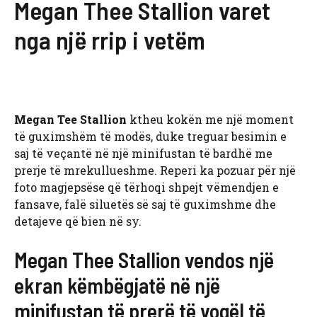
Megan Thee Stallion varet
nga një rrip i vetëm
Megan Tee Stallion
ktheu kokën me një moment
të guximshëm të modës, duke treguar besimin e
saj të veçantë në një minifustan të bardhë me
prerje të mrekullueshme. Reperi ka pozuar për një
foto magjepsëse që tërhoqi shpejt vëmendjen e
fansave, falë siluetës së saj të guximshme dhe
detajeve që bien në sy.
Megan Thee Stallion vendos një
ekran këmbëgjatë në një
minifustan të prerë të vogël të