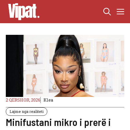
Skip
M
to
content
2 QERSHOR, 2026
Klea
Lajme nga realiteti
Minifustani mikro i prerë i