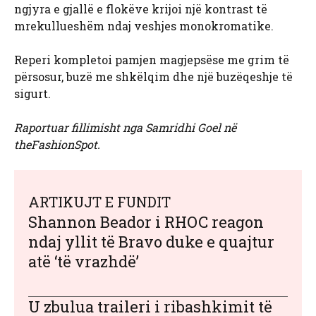
ngjyra e gjallë e flokëve krijoi një kontrast të
mrekullueshëm ndaj veshjes monokromatike.
Reperi kompletoi pamjen magjepsëse me grim të
përsosur, buzë me shkëlqim dhe një buzëqeshje të
sigurt.
Raportuar fillimisht nga Samridhi Goel në
theFashionSpot.
ARTIKUJT E FUNDIT
Shannon Beador i RHOC reagon
ndaj yllit të Bravo duke e quajtur
atë ‘të vrazhdë’
U zbulua traileri i ribashkimit të